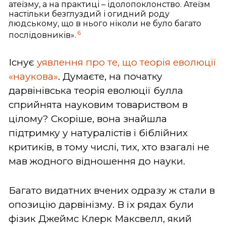
атеїзму, а на практиці – ідолопоклонство. Атеїзм
настільки безглуздий і огидний роду
людському, що в нього ніколи не було багато
6
послідовників».
Існує
уявлення про те, що теорія еволюції
«наукова»
. Думаєте, на початку
дарвінівська теорія еволюції булла
сприйнята науковим товариством в
цілому? Скоріше, вона знайшла
підтримку у натуралістів і біблійних
критиків, в тому числі, тих, хто взагалі не
мав жодного відношення до науки.
Багато видатних вчених одразу ж стали в
опозицію дарвінізму. В їх рядах були
фізик Джеймс Клерк Максвелл, який