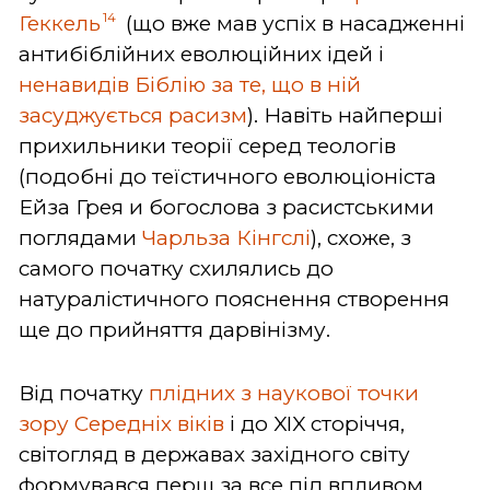
14
Геккель
(що вже мав успіх в насадженні
антибіблійних еволюційних ідей і
ненавидів Біблію за те, що в ній
засуджується расизм
). Навіть найперші
прихильники теорії серед теологів
(подобні до теїстичного еволюціоніста
Ейза Грея и богослова з расистськими
поглядами
Чарльза Кінгслі
), схоже, з
самого початку схилялись до
натуралістичного пояснення створення
ще до прийняття дарвінізму.
Від початку
плідних з наукової точки
зору Середніх віків
і до XIX сторіччя,
світогляд в державах західного світу
формувався перш за все під впливом