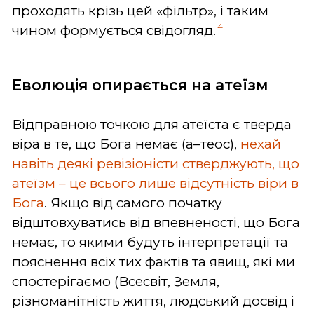
проходять крізь цей «фільтр», і таким
4
чином формується свідогляд.
Еволюція опирається на атеїзм
Відправною точкою для атеїста є тверда
віра в те, що Бога немає (a–теос),
нехай
навіть деякі ревізіоністи стверджують, що
атеїзм – це всього лише відсутність віри в
Бога
. Якщо від самого початку
відштовхуватись від впевненості, що Бога
немає, то якими будуть інтерпретації та
пояснення всіх тих фактів та явищ, які ми
спостерігаємо (Всесвіт, Земля,
різноманітність життя, людський досвід і