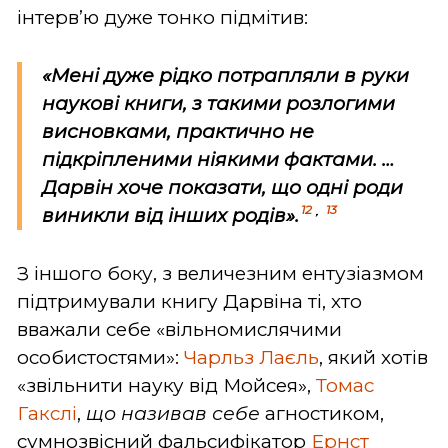
інтерв’ю дуже тонко підмітив:
«Мені дуже рідко потрапляли в руки
наукові книги, з такими розлогими
висновками, практично не
підкріпленими ніякими фактами. …
Дарвін хоче показати, що одні роди
12
,
13
виникли від інших родів».
З іншого боку, з величезним ентузіазмом
підтримували книгу Дарвіна ті, хто
вважали себе «вільномислячими
особистостями»:
Чарльз Лаєль
, який хотів
«звільнити науку від Мойсея»,
Томас
Гакслі
,
що називав себе
агностиком,
сумнозвісний фальсифікатор
Ернст