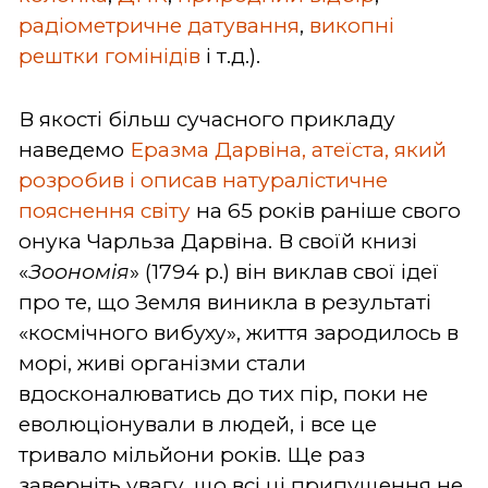
радіометричне датування
,
викопні
рештки гомінідів
і т.д.).
В якості більш сучасного прикладу
наведемо
Еразма Дарвіна, атеїста, який
розробив і описав натуралістичне
пояснення світу
на 65 років раніше свого
онука Чарльза Дарвіна. В своїй книзі
«
Зоономія
» (1794 р.) він виклав свої ідеї
про те, що Земля виникла в результаті
«космічного вибуху», життя зародилось в
морі, живі організми стали
вдосконалюватись до тих пір, поки не
еволюціонували в людей, і все це
тривало мільйони років. Ще раз
заверніть увагу, що всі ці припущення не