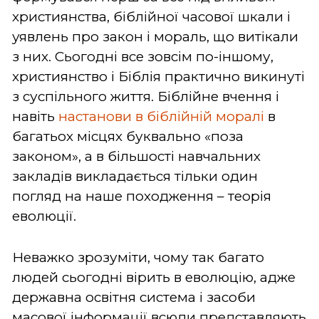
християнства, біблійної часової шкали і
уявлень про закон і мораль, що витікали
з них. Сьогодні все зовсім по-іншому,
християнство і Біблія практично викинуті
з суспільного життя. Біблійне вчення і
навіть
настанови в біблійній моралі
в
багатьох місцях буквально «поза
законом», а в більшості навчальних
закладів викладається тільки один
погляд на наше походження – теорія
еволюції.
Неважко зрозуміти, чому так багато
людей сьогодні вірить в еволюцію, адже
державна освітня система і засоби
масової інформації всюди представляють