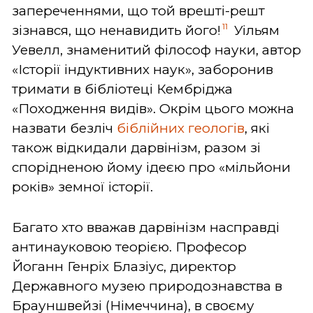
запереченнями, що той врешті-решт
11
зізнався, що ненавидить його!
Уільям
Уевелл, знаменитий філософ науки, автор
«Історії індуктивних наук», заборонив
тримати в бібліотеці Кембріджа
«Походження видів». Окрім цього можна
назвати безліч
біблійних геологів
, які
також відкидали дарвінізм, разом зі
спорідненою йому ідеєю про «мільйони
років» земної історії.
Багато хто вважав дарвінізм насправді
антинауковою теорією. Професор
Йоганн Генріх Блазіус, директор
Державного музею природознавства в
Брауншвейзі (Німеччина), в своєму