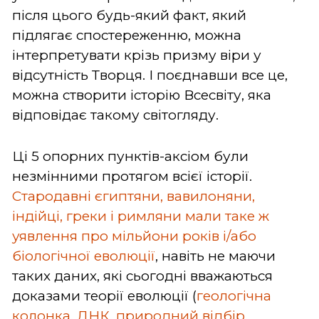
після цього будь-який факт, який
підлягає спостереженню, можна
інтерпретувати крізь призму віри у
відсутність Творця. І поєднавши все це,
можна створити історію Всесвіту, яка
відповідає такому світогляду.
Ці 5 опорних пунктів-аксіом були
незмінними протягом всієї історії.
Стародавні єгиптяни, вавилоняни,
індійці, греки і римляни мали таке ж
уявлення про мільйони років і/або
біологічної еволюції
, навіть не маючи
таких даних, які сьогодні вважаються
доказами теорії еволюції (
геологічна
колонка
,
ДНК
,
природний відбір
,