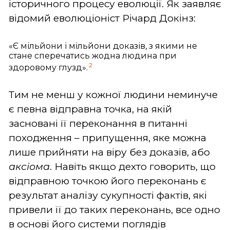
історичного процесу еволюції. Як заявляє
відомий еволюціоніст Річард Докінз:
«Є мільйони і мільйони доказів, з якими не
стане сперечатись жодна людина при
2
здоровому глузд».
Тим не менш у кожної людини неминуче
є певна відправна точка, на якій
засновані її переконання в питанні
походження – припущення, яке можна
лише прийняти на віру без доказів, або
аксіома
. Навіть якщо дехто говорить, що
відправною точкою його переконань є
результат аналізу сукупності фактів, які
привели її до таких переконань, все одно
в основі його системи поглядів