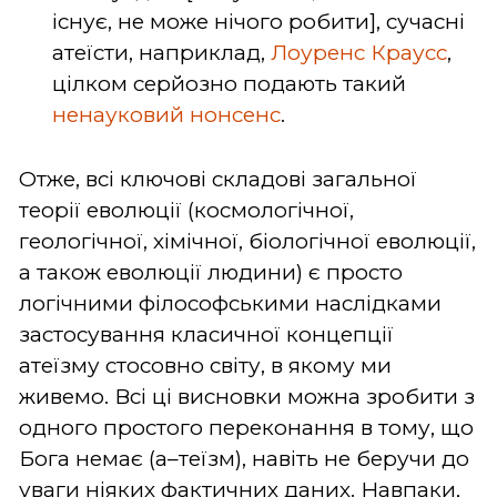
існує, не може нічого робити], сучасні
атеїсти, наприклад,
Лоуренс Краусс
,
цілком серйозно подають такий
ненауковий нонсенс
.
Отже, всі ключові складові загальної
теорії еволюції (космологічної,
геологічної, хімічної, біологічної еволюції,
а також еволюції людини) є просто
логічними філософськими наслідками
застосування класичної концепції
атеїзму стосовно світу, в якому ми
живемо. Всі ці висновки можна зробити з
одного простого переконання в тому, що
Бога немає (а–теїзм), навіть не беручи до
уваги ніяких фактичних даних. Навпаки,