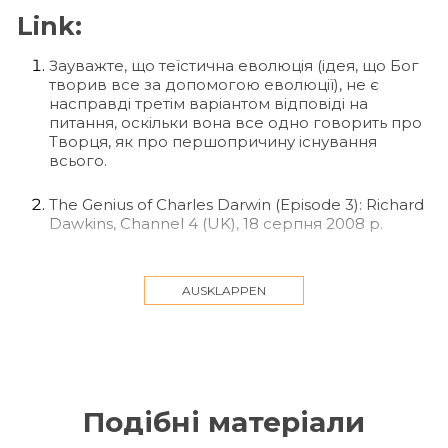
Link:
Зауважте, що теїстична еволюція (ідея, що Бог
творив все за допомогою еволюції), не є
насправді третім варіантом відповіді на
питання, оскільки вона все одно говорить про
Творця, як про першопричину існування
всього.
The Genius of Charles Darwin (Episode 3): Richard
Dawkins, Channel 4 (UK), 18 серпня 2008 р.
Повна версія розмови доступна онлайн за
адресою
AUSKLAPPEN
arn.org/docs/orpages/or151/mr93tran.htm або в
текстовому вигляді: Young, C.C. і Largent, M.A.,
Evolution and Creationism: A Documentary and
Reference Guide, стор. 253–260.
Зрозуміло, відправну точку завжди можна
Подібні матеріали
переосмислити.