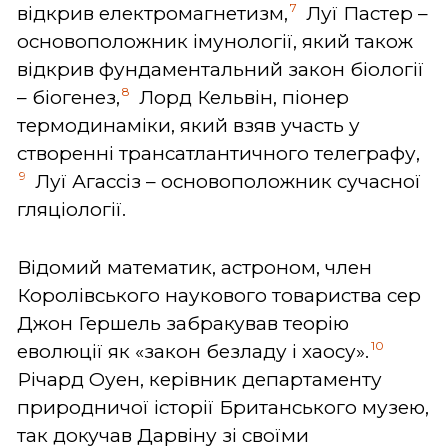
7
відкрив електромагнетизм,
Луї Пастер –
основоположник імунології, який також
відкрив фундаментальний закон біології
8
– біогенез,
Лорд Кельвін, піонер
термодинаміки, який взяв участь у
створенні трансатлантичного телеграфу,
9
Луї Агассіз – основоположник сучасної
гляціології.
Відомий математик, астроном, член
Королівського наукового товариства сер
Джон Гершель забракував теорію
10
еволюції як «закон безладу і хаосу».
Річард Оуен, керівник департаменту
природничої історії Британського музею,
так докучав Дарвіну зі своїми