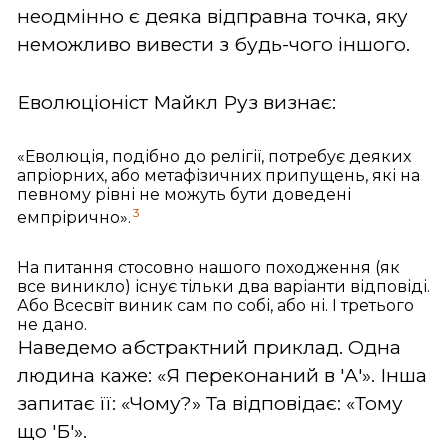
неодмінно є деяка відправна точка, яку
неможливо вивести з будь-чого іншого.
Еволюціоніст Майкл Руз визнає:
«Еволюція, подібно до релігії, потребує деяких
апріорних, або метафізичних припущень, які на
певному рівні не можуть бути доведені
3
емпрірично».
На питання стосовно нашого походження (як
все виникло) існує тільки два варіанти відповіді.
Або Всесвіт виник сам по собі, або ні. І третього
не дано.
Наведемо абстрактний приклад. Одна
людина каже: «Я переконаний в 'А'». Інша
запитає її: «Чому?» Та відповідає: «Тому
що 'Б'».