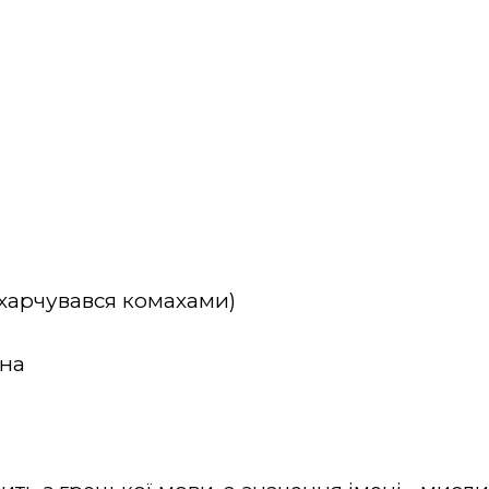
(харчувався комахами)
ина