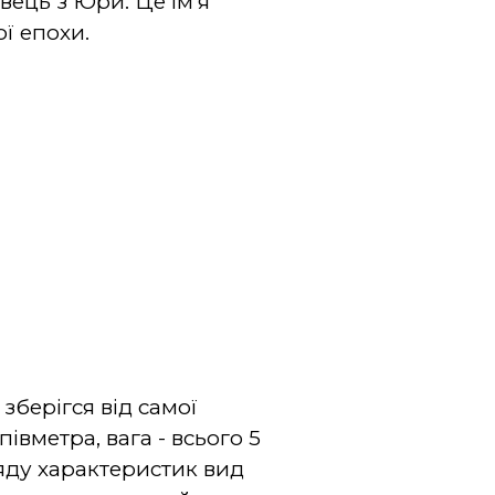
вець з Юри. Це ім'я
ої епохи.
зберігся від самої
вметра, вага - всього 5
ряду характеристик вид