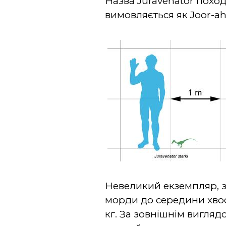
Назва Juravenator поход
вимовляється як Joor-ah
Невеликий екземпляр, зн
морди до середини хвост
кг. За зовнішнім вигляд