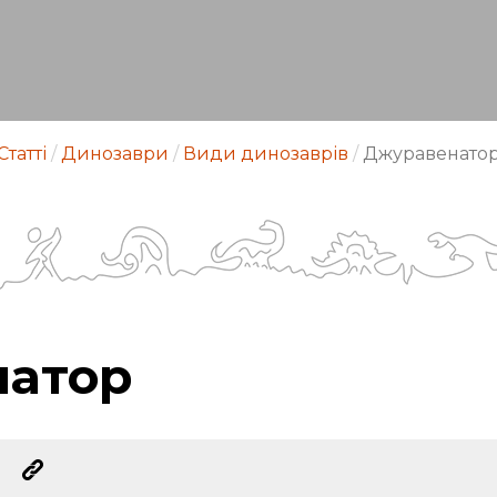
Статті
/
Динозаври
/
Види динозаврів
/
Джуравенато
натор