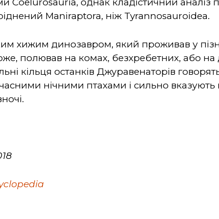
и Coelurosauria, однак кладістичний аналіз 
днений Maniraptora, ніж Tyrannosauroidea.
ким хижим динозавром, який проживав у пізн
хоже, полював на комах, безхребетних, або на
льні кільця останків Джуравенаторів говорят
учасними нічними птахами і сильно вказують
ночі.
018
yclopedia