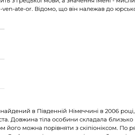
ить з грецької мови, а значення імені - мисли
-ven-ate-or. Відомо, що він належав до юрськ
айдений в Південній Німеччині в 2006 році, 
а. Довжина тіла особини складала близько пі
ом його можна порівняти з скіпіоніксом. По 