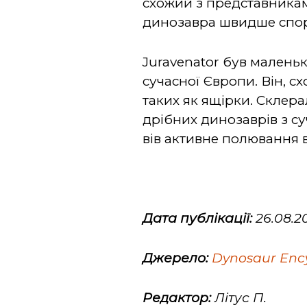
схожий з представникам
динозавра швидше спорі
Juravenator був малень
сучасної Європи. Він, с
таких як ящірки. Склера
дрібних динозаврів з с
вів активне полювання в
Дата публікації:
26.08.2
Джерело:
Dynosaur Enc
Редактор:
Літус П.