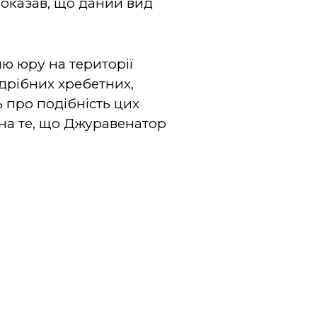
показав, що даний вид
ю юру на території
 дрібних хребетних,
ь про подібність цих
 на те, що Джуравенатор