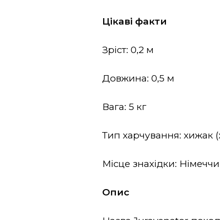
Цікаві факти
Зріст: 0,2 м
Довжина: 0,5 м
Вага: 5 кг
Тип харчування: хижак 
Місце знахідки: Німечч
Опис