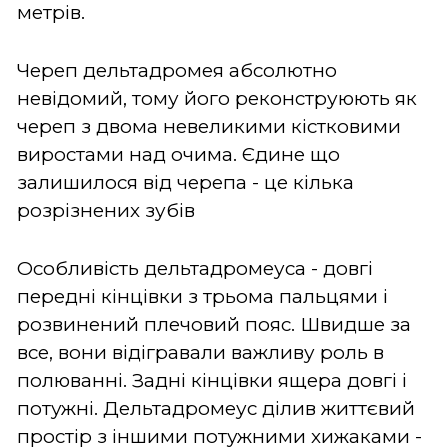
метрів.
Череп дельтадромея абсолютно
невідомий, тому його реконструюють як
череп з двома невеликими кістковими
виростами над очима. Єдине що
залишилося від черепа - це кілька
розрізнених зубів
Особливість дельтадромеуса - довгі
передні кінцівки з трьома пальцями і
розвинений плечовий пояс. Швидше за
все, вони відігравали важливу роль в
полюванні. Задні кінцівки ящера довгі і
потужні. Дельтадромеус ділив життєвий
простір з іншими потужними хижаками -