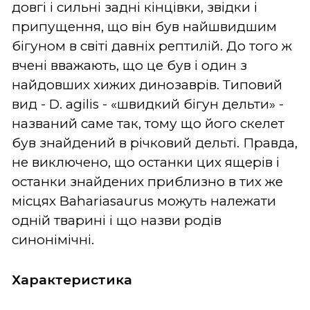
довгі і сильні задні кінцівки, звідки і
припущення, що він був найшвидшим
бігуном в світі давніх рептилій. До того ж
вчені вважають, що це був і один з
найдовших хижих динозаврів. Типовий
вид - D. agilis - «швидкий бігун дельти» -
названий саме так, тому що його скелет
був знайдений в річковий дельті. Правда,
не виключено, що останки цих ящерів і
останки знайдених приблизно в тих же
місцях Bahariasaurus можуть належати
одній тварині і що назви родів
синонімічні.
Характеристика