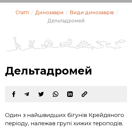
Статті
/
Динозаври
/
Види динозаврів
/
Дельтадромей
Дельтадромей
Один з найшвидших бігунів Крейдяного
періоду, належав групі хижих тероподів.