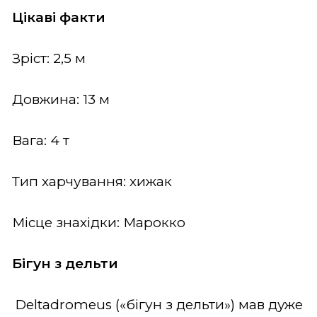
Цікаві факти
Зріст: 2,5 м
Довжина: 13 м
Вага: 4 т
Тип харчування: хижак
Місце знахідки: Марокко
Бігун з дельти
Deltadromeus («бігун з дельти») мав дуже