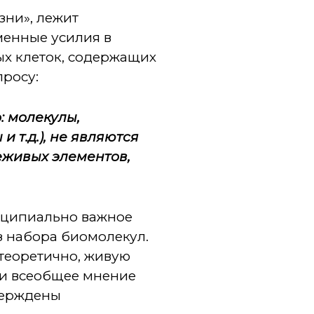
зни», лежит
менные усилия в
ых клеток, содержащих
просу:
: молекулы,
 т.д.), не являются
неживых элементов,
инципиально важное
 набора биомолекул.
 теоретично, живую
ти всеобщее мнение
верждены