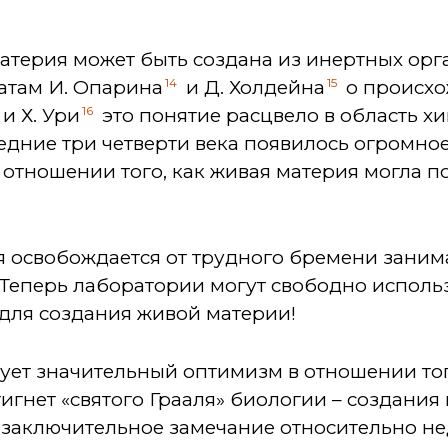
атерия может быть создана из инертных орг
14
15
атам И. Опарина
и Д. Холдейна
о происхо
16
и Х. Ури
это понятие расцвело в область х
едние три четверти века появилось огромно
 отношении того, как живая материя могла п
я освобождается от трудного бремени заним
 Теперь лаборатории могут свободно исполь
 для создания живой материи!
ует значительный оптимизм в отношении тог
тигнет «святого Грааля» биологии – создани
, заключительное замечание относительно н