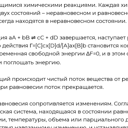
щимися химическими реакциями. Каждая хи
двух состояний – неравновесном и равновесн
егда находятся в неравновесном состоянии.
я aA + bB ⇌ cC + dD завершается, наступает 
действия Γ=[C]cx[D]d/[A]ax[B]b становится к
ременная свободной энергии ∆F=0, и в этом
и поглощать энергию.
ций происходит чистый поток вещества от р
при равновесии поток прекращается.
равновесия сопротивляется изменениям. Сог
ская система, находящаяся в состоянии равн
и, температуры, объема или парциального д
твуя навязанному изменению, и устанавлива