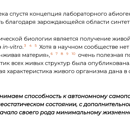
ека спустя концепция лабораторного абиоге
ть благодаря зарождающейся области синтет
ической биологии является получение живой
3
4
5
з
in-vitro
.
Хотя в научном сообществе нет
6
7
8
9
10
 «живая материя»,
очень полезная п
тик всех живых структур была опубликована
ая характеристика живого организма дана 
 понимаем способность к автономному само
еостатическом состоянии, с дополнительно
 начало своего рода минимальному жизненн