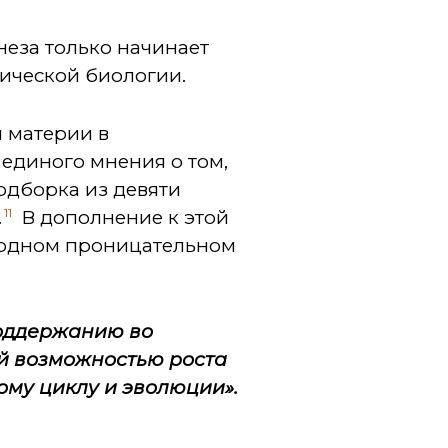
неза только начинает
ической биологии.
 материи в
 единого мнения о том,
одборка из девяти
11
.
В дополнение к этой
в одном проницательном
поддержанию во
й возможностью роста
ому циклу и эволюции».