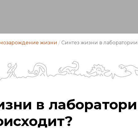
мозарождение жизни
/
Синтез жизни в лаборатории:
изни в лаборатори
оисходит?