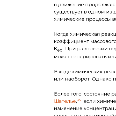
в движение продолжаю
существует в одном из 
химические процессы вс
Когда химическая реакци
коэффициент массового 
K
. При равновесии пе
eq
может генерировать ил
В ходе химических реак
или наоборот. Однако 
Более того, состояние 
20
Шателье
,
если химиче
изменение концентраци
смещается, противодейс