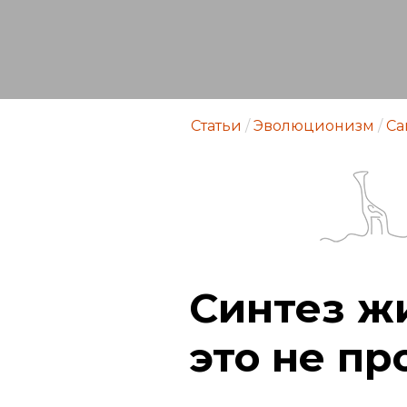
Статьи
/
Эволюционизм
/
Са
Синтез ж
это не пр