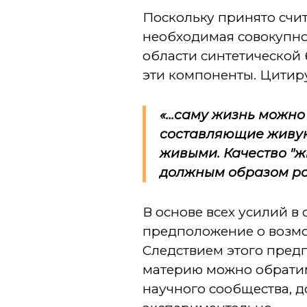
Поскольку принято счита
необходимая совокупнос
области синтетической
эти компоненты. Цитир
«...саму жизнь можн
составляющие живую 
живыми. Качество "ж
должным образом ра
В основе всех усилий 
предположение о возмо
Следствием этого предп
материю можно обратимо
научного сообщества, 