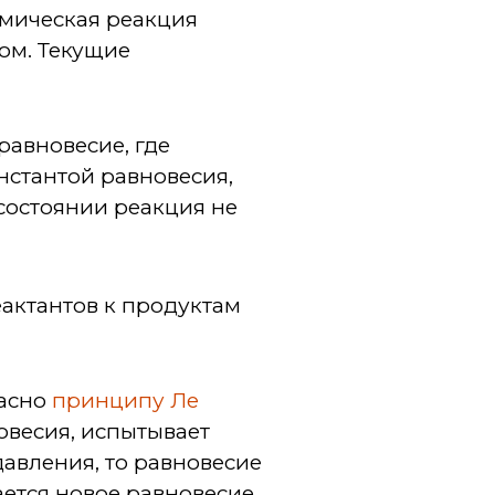
мическая реакция
ом. Текущие
равновесие, где
онстантой равновесия,
 состоянии реакция не
еактантов к продуктам
ласно
принципу Ле
овесия, испытывает
авления, то равновесие
ется новое равновесие.