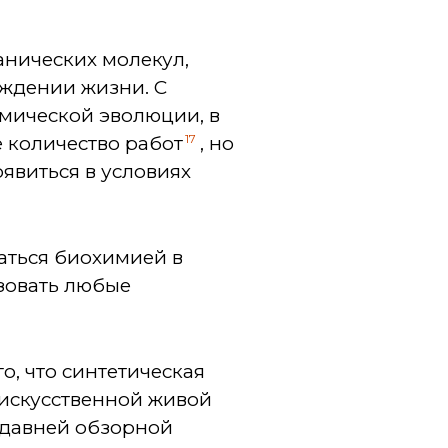
анических молекул,
ждении жизни. С
имической эволюции, в
17
е количество работ
, но
оявиться в условиях
аться биохимией в
зовать любые
о, что синтетическая
я искусственной живой
едавней обзорной