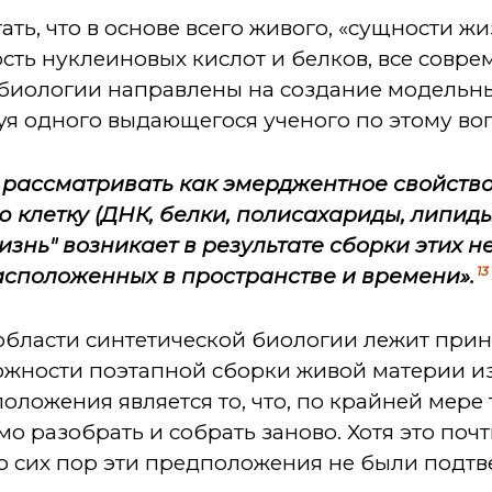
ть, что в основе всего живого, «сущности жи
ть нуклеиновых кислот и белков, все совре
 биологии направлены на создание модельн
уя одного выдающегося ученого по этому во
о рассматривать как эмерджентное свойство
клетку (ДНК, белки, полисахариды, липиды и
изнь" возникает в результате сборки этих 
13
сположенных в пространстве и времени».
в области синтетической биологии лежит пр
жности поэтапной сборки живой материи из
оложения является то, что, по крайней мере
 разобрать и собрать заново. Хотя это поч
до сих пор эти предположения не были подт