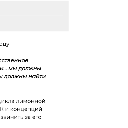
оду:
усственное
... мы должны
мы должны найти
 цикла лимонной
НК и концепций
звинить за его