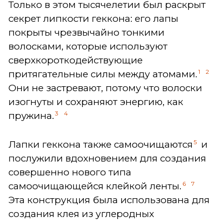
Только в этом тысячелетии был раскрыт
секрет липкости геккона: его лапы
покрыты чрезвычайно тонкими
волосками, которые используют
сверхкороткодействующие
1
2
притягательные силы между атомами.
Они не застревают, потому что волоски
изогнуты и сохраняют энергию, как
3
4
пружина.
5
Лапки геккона также самоочищаются
и
послужили вдохновением для создания
совершенно нового типа
6
7
самоочищающейся клейкой ленты.
Эта конструкция была использована для
создания клея из углеродных