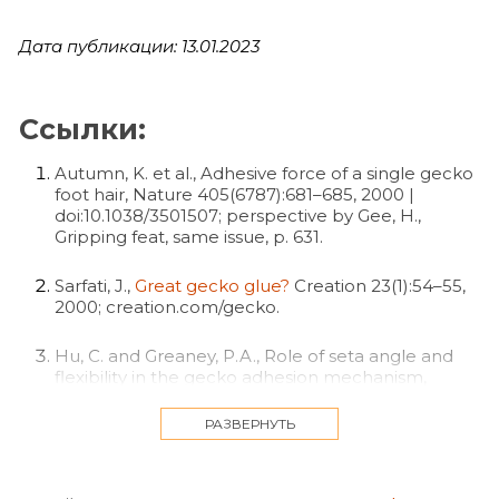
Дата публикации: 13.01.2023
Ссылки:
Autumn, K. et al., Adhesive force of a single gecko
foot hair, Nature 405(6787):681–685, 2000 |
doi:10.1038/3501507; perspective by Gee, H.,
Gripping feat, same issue, p. 631.
Sarfati, J.,
Great gecko glue?
Creation 23(1):54–55,
2000; creation.com/gecko.
Hu, C. and Greaney, P.A., Role of seta angle and
flexibility in the gecko adhesion mechanism,
Journal of Applied Physics 116:074302 |
doi:10.1063/1.4892628, 12 August 2014.
РАЗВЕРНУТЬ
Sarfati, J.,
How geckos become unstuck
, Creation
37(2):25, 2015.