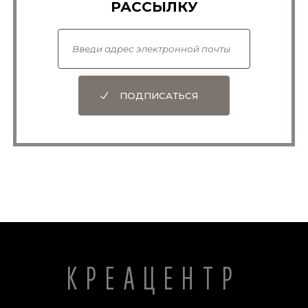
РАССЫЛКУ
Urquhart, Ref. 11.
ПОДПИСАТЬСЯ
Doyle, S.,
Does biological advantage imply
biological origin?
J. Creation 26(1):10–12, 2012;
creation.com/biological-advantage.
КРЕАЦЕНТР