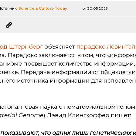
Источник:
Science & Culture Today
от 30.05.2025
рд Штернберг
объясняет
парадокс Левинтал
а. Парадокс заключается в том, что «инфор
анизме превышает количество информации,
летке. Передача информации от яйцеклетки
шнего источника информации для исправле
латона: новая наука о нематериальном геноме
aterial Genome
) Дэвид Клингхоффер пишет:
показывают, что одних лишь генетических 