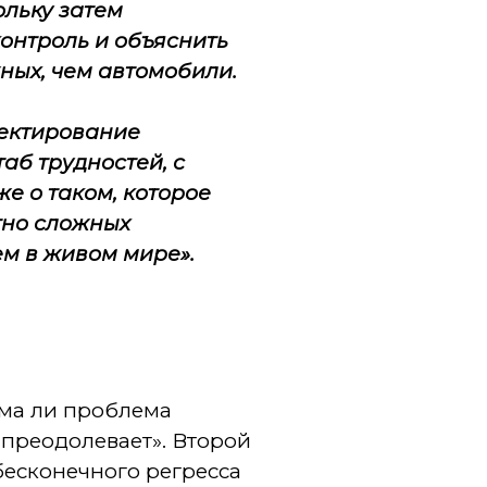
ольку затем
контроль и объяснить
ных, чем автомобили.
оектирование
б трудностей, с
е о таком, которое
тно сложных
м в живом мире».
има ли проблема
ё преодолевает». Второй
бесконечного регресса