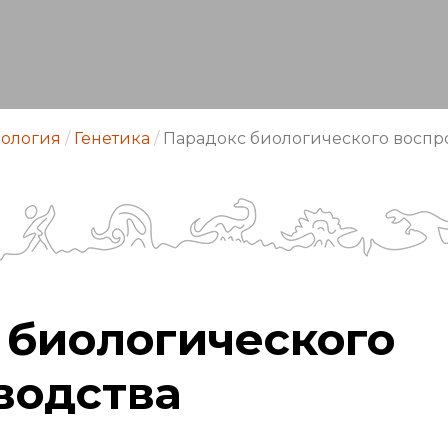
ология
/
Генетика
/
Парадокс биологического воспр
 биологического
водства