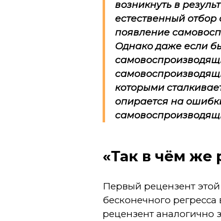
возникнуть в резуль
естественный отбор 
появление самовоспр
Однако даже если б
самовоспроизводящи
самовоспроизводящи
которыми сталкивает
опирается на ошибк
самовоспроизводящи
«Так в чём же
Первый рецензент этой
бесконечного регресса в
рецензент аналогично 