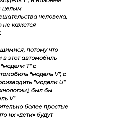
 "модель
T
", и назовём
с целым
ешательства человека,
о не кажется
.
щимися, потому что
м в этот автомобиль
ть "модели
T
" с
втомобиль "модель
V
", с
роизводить "модели
U
"
хнологии), был бы
ель
V
"
ительно более простые
то их «дети» будут