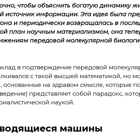
очно, чтобы объяснить богатую динамику жи
й источник информации. Эта идея была пр
тона и периодически возвращалась в посл
ой план научным материализмом, она тепер
тижениям передовой молекулярной биологи
и вклад в подтверждение передовой молекуляр
талкивался с такой высшей математикой, но 
, основанные на здравом смысле, которые п
едение) представляет собой парадокс, кото
риалистической наукой.
зводящиеся машины