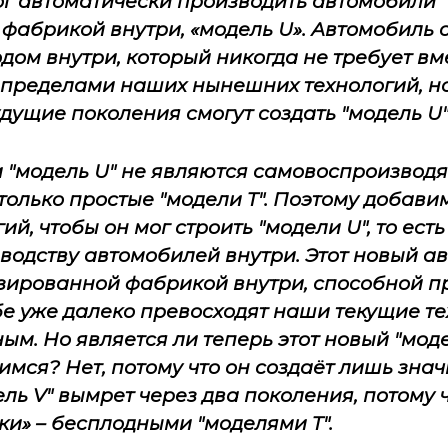
ог автоматически производить автомобили
 фабрикой внутри, «модель
U
». Автомобиль 
ом внутри, который никогда не требует вм
 пределами наших нынешних технологий, н
дущие поколения смогут создать "модель
U
"
и "модель
U
" не являются самовоспроизводя
 только простые "модели
T
". Поэтому добави
ий, чтобы он мог строить "модели
U
", то ес
водству автомобилей внутри. Этот новый а
зированной фабрикой внутри, способной п
бе уже далеко превосходят наши текущие те
м. Но является ли теперь этот новый "мод
ся? Нет, потому что он создаёт лишь знач
дель
V
" вымрет через два поколения, потому ч
нуки» – бесплодными "моделями
T
".