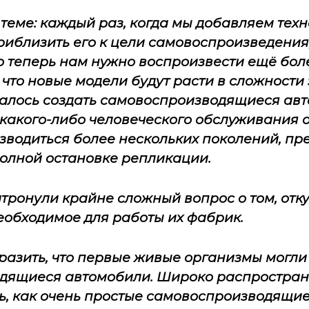
теме: каждый раз, когда мы добавляем техн
риблизить его к цели самовоспроизведения
то теперь нам нужно воспроизвести ещё бо
 что новые модели будут расти в сложности
далось создать самовоспроизводящиеся авт
з какого-либо человеческого обслуживания 
зводиться более нескольких поколений, пр
полной остановке репликации.
атронули крайне сложный вопрос о том, отк
необходимое для работы их фабрик.
разить, что первые живые организмы могли
дящиеся автомобили. Широко распростране
ь, как очень простые самовоспроизводящи