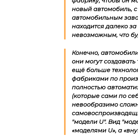
фабрику, чтобы он м
новый автомобиль, с
автомобильным завод
находится далеко за
невозможным, что бу
Конечно, автомобил
они могут создавать
ещё больше технолог
фабриками по произ
полностью автомати
(которые сами по се
невообразимо сложны
самовоспроизводящим
"модели
U
". Вид "мо
«моделями
U
», а «в