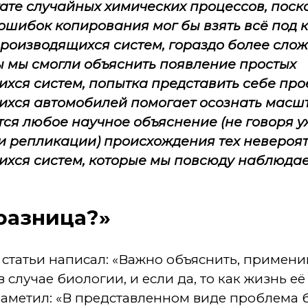
тате случайных химических процессов, поск
ошибок копирования мог бы взять всё под 
оизводящихся систем, гораздо более слож
ы мы смогли объяснить появление простых
хся систем, попытка представить себе пр
хся автомобилей помогает осознать масшта
ся любое научное объяснение (не говоря уж
и репликации) происхождения тех невероя
хся систем, которые мы повсюду наблюдае
 разница?»
 статьи написал: «Важно объяснить, примен
 случае биологии, и если да, то как жизнь е
заметил: «В представленном виде проблема 