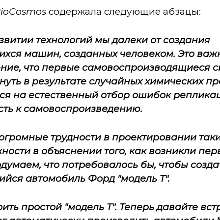
ioCosmos
содержала следующие абзацы:
витии технологий мы далеки от создания
хся машин, созданных человеком. Это важн
ние, что первые самовоспроизводящиеся с
уть в результате случайных химических пр
я на естественный отбор ошибок репликаци
сть к самовоспроизведению.
огромные трудности в проектировании таки
жности в объяснении того, как возникли п
думаем, что потребовалось бы, чтобы созда
ийся автомобиль Форд "модель
T
".
оить простой "модель
T
". Теперь давайте вс