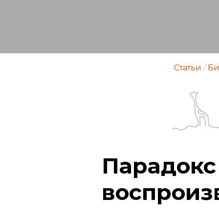
Статьи
/
Би
Парадокс
воспроиз