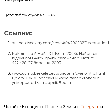
Дата публикации: 11.01.2021
Ссылки:
animal.discovery.com/news/afp/20050221/seaturtles.
KeКвін Гао й Нейл Х Шубін, (2003), Найстаріші
відомі домінуючі групи саламандр, Nature
422:428, 27 березня, 2003.
www.ucmp.berkeley.edu/bacteria/cyanointro.html.
Це офіційний вебсайт Музею палеонтології в
університеті Каліфорнії, Берклі.
Читайте Креацентр Планета Земля в
Telegram
и