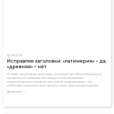
19.06.2019
Исправляя заголовки: «латимерия» – да,
«древняя» – нет
Я знаю некоторых христиан, которые так обеспокоены (и
правильно) сильным эволюционным влиянием
нехристианских средств массовой информации, что
избегают новостей или просто мало ими интересуются.
Детальнее