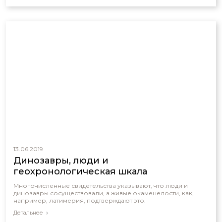
13.06.2019
Динозавры, люди и
геохронологическая шкала
Многочисленные свидетельства указывают, что люди и
динозавры сосуществовали, а живые окаменелости, как,
например, латимерия, подтверждают это.
Детальнее