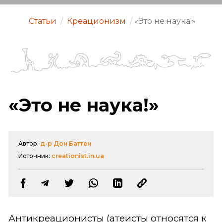
Статьи
/
Креационизм
/
«Это не наука!»
«Это не наука!»
Автор:
д-р Дон Баттен
Источник:
creationist.in.ua
Антикреационисты (атеисты относятся к