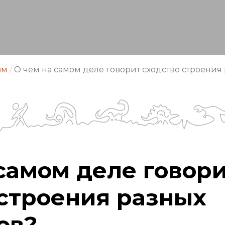
зм
/
О чем на самом деле говорит сходство строения
самом деле говор
 строения разных
ов?