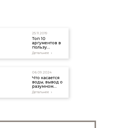
25.11.2019
Топ 10
аргументов в
пользу
молодости
Детальнее
Земли и
сотворения
мира
06.09.2024
Что касается
воды, вывод о
разумном
замысле не
Детальнее
зависит от
религиозных
утверждений