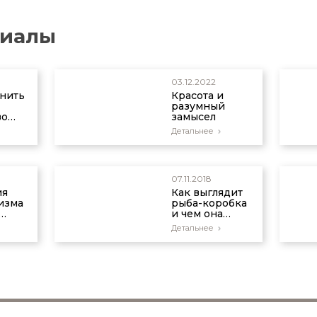
риалы
03.12.2022
снить
Красота и
разумный
во
замысел
ков
Детальнее
ез
после
07.11.2018
ия
Как выглядит
изма
рыба-коробка
и чем она
ть ли
уникальна?
Детальнее
ими