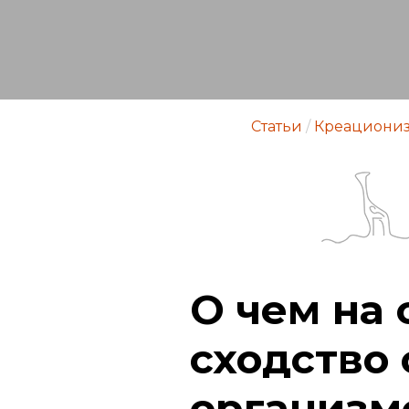
Статьи
/
Креациони
О чем на 
сходство
организм