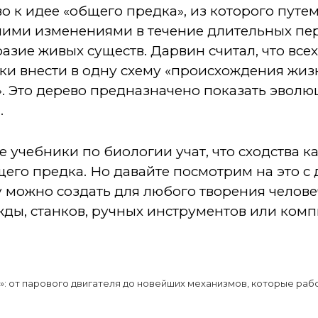
во к идее «общего предка», из которого путе
ими изменениями в течение длительных пе
азие живых существ. Дарвин считал, что всех
и внести в одну схему «происхождения жизн
. Это дерево предназначено показать эволю
.
 учебники по биологии учат, что сходства ка
его предка. Но давайте посмотрим на это с 
у можно создать для любого творения человеч
жды, станков, ручных инструментов или ком
: от парового двигателя до новейших механизмов, которые ра