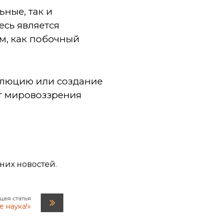
ные, так и
есь является
ем, как побочный
волюцию или создание
от мировоззрения
дних новостей.
ая статья
е наука!»