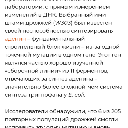
лаборатории, с прямым измерением
изменений в ДНК. Выбранный ими
штамм дрожжей (
W303
) был известен
своей неспособностью синтезировать
аденин
– фундаментальный
строительный блок жизни – из-за одной
точечной мутации в одном гене. Этот ген
являлся частью хорошо изученной
«сборочной линии» из 11 ферментов,
отвечающих за синтез аденина –
значительно более сложной, чем система
синтеза триптофана у
E. coli
.
Исследователи обнаружили, что 6 из 205
повторных популяций дрожжей смогли
исправить эту одну мутацию и вновь