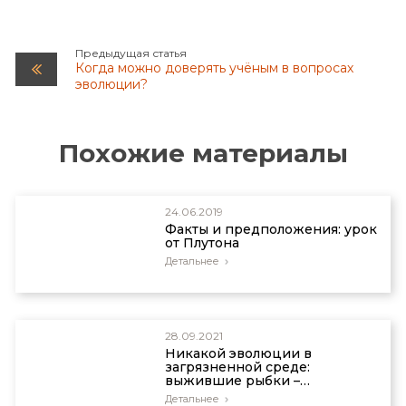
Behe MJ. Experimental evolution, loss-of-function
mutations, and “the first rule of adaptive
evolution”. Q Rev Biol. 2010;85:419-45. doi:
Предыдущая статья
Когда можно доверять учёным в вопросах
10.1086/656902.
эволюции?
Похожие материалы
24.06.2019
Факты и предположения: урок
от Плутона
Детальнее
28.09.2021
Никакой эволюции в
загрязненной среде:
выжившие рыбки –
«неудачники»
Детальнее