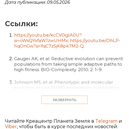
Дата публикации: 09.05.2026
Ссылки:
https://youtu.be/kcCV0igIA0U?
si=oWsQYxfaW1zwUHMx
;
https://youtu.be/OhLP-
hqOnGw?si=fqC7z5jK8pk7M2-Q
.
Gauger AK, et al. Reductive evolution can prevent
populations from taking simple adaptive paths to
high fitness. BIO-Complexity. 2010; 2: 1–9.
Johnson MS, et al. Phenotypic and molecular
evolution across 10,000 generations in laboratory
budding yeast populations. eLife. 2021; 10: e63910.
DOI: https://doi.org/10.7554/eLife.63910
.
РАЗВЕРНУТЬ
Yona AH, et al. Random Sequences Rapidly Evolve
into de Novo Promoters. Nature Communications
Читайте Креацентр Планета Земля в
Telegram
и
2018; 9: 1530.
Viber
, чтобы быть в курсе последних новостей.