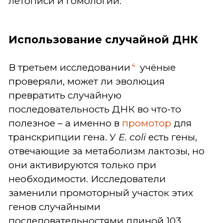
летописи и гомологии.
Использование случайной ДНК
4
В третьем исследовании
учёные
проверяли, может ли эволюция
превратить случайную
последовательность ДНК во что-то
полезное – а именно в
промотор
для
транскрипции гена. У
E. coli
есть гены,
отвечающие за метаболизм лактозы, но
они активируются только при
необходимости. Исследователи
заменили промоторный участок этих
генов случайными
последовательностями длиной 103