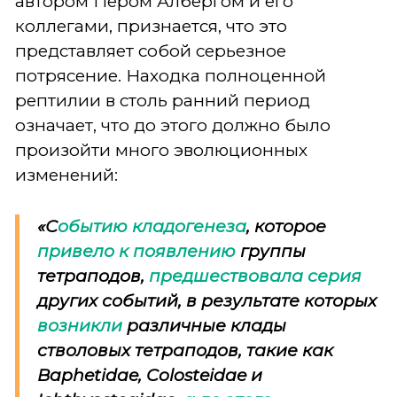
автором Пером Албергом и его
коллегами, признается, что это
представляет собой серьезное
потрясение. Находка полноценной
рептилии в столь ранний период
означает, что до этого должно было
произойти много эволюционных
изменений:
«
С
обытию кладогенеза
, которое
привело к появлению
группы
тетраподов,
предшествовала серия
других событий, в результате которых
возникли
различные клады
стволовых тетраподов, такие как
Baphetidae
,
Colosteidae
и