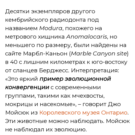
Десятки экземпляров другого
кембрийского радиодонта под
названием
Modura
, похожего на
метрового хищника
Anomalocaris
, но
меньшего по размеру, были найдены на
сайте Марбл-Каньон (
Marble Canyon site
)
в 40 с лишним километрах к юго-востоку
от сланцев Берджесс. Интерпретация:
«Это яркий
пример эволюционной
конвергенции
с современными
группами, такими как мчехвосты,
мокрицы и насекомые», – говорит Джо
Мойсюк из
Королевского музея Онтарио
.
Эти животные можно наблюдать. Мойсюк
не наблюдал их эволюцию.