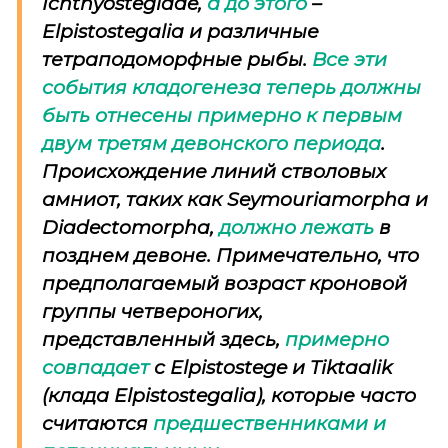
Ichthyostegidae
,
а
до этого
–
Elpistostegalia
и различные
тетраподоморфные рыбы.
Все эти
события кладогенеза теперь должны
быть отнесены примерно
к первым
двум третям девонского периода
.
Происхождение линий стволовых
амниот, таких как
Seymouriamorpha
и
Diadectomorpha
,
должно лежать
в
позднем девоне.
Примечательно
, что
предполагаемый возраст кроновой
группы четвероногих,
представленный здесь,
примерно
совпадает
с Elpistostege и Tiktaalik
(
клада
Elpistostegalia
), которые часто
считаются
предшественниками и