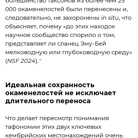
большинство таксонов из более чем 25
000 окаменелостей были перенесены и,
следовательно, не захоронены
in situ
, что
объясняет, почему «до этих находок
научное сообщество спорило о том,
представляет ли сланец Эму-Бей
мелководную или глубоководную среду»
4
(
NSF 2024
).
Идеальная сохранность
окаменелостей не исключает
длительного переноса
Что делает пересмотр понимания
тафономии этих двух ключевых
кембрийских местонахождений очень