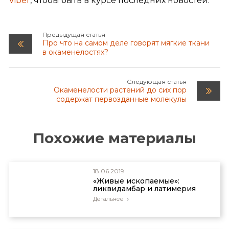
Viber
, чтобы быть в курсе последних новостей.
подтверждением эволюции! Batten, D.,
Evolutionists cannot dodge ‘living fossils’,
Creation33(4):42–43, 2011; creation.com/dodge.
[^5]: Bacteria could help find ET (Бактерии
Предыдущая статья
могут помочь найти внеземную жизнь),
Про что на самом деле говорят мягкие ткани
www.timeshighereducation.co.uk, 21 декабря
в окаменелостях?
2001 г.
Следующая статья
Окаменелости растений до сих пор
содержат первозданные молекулы
Похожие материалы
18.06.2019
«Живые ископаемые»:
ликвидамбар и латимерия
Детальнее