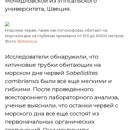
Мочидловской из Уппсальского
университета, Швеция.
Морские черви, такие как погонофоры, обитают на
морском дне на глубинах примерно от 100 до 10000 метров
Фото:
Britannica
Исследователи обнаружили, что
хитиновые трубки обитающих на
морском дне червей
Sabellidites
cambriensis
были всё ещё
мягкими и
гибкими
. После проведённого
всестороннего лабораторного анализа,
ученые выяснили, что останки червей c
морского дна всё ещё состоят из
первоначальных органических
соединений. Они исключили