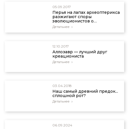
05.09.2017
Перья на лапах археоптерикса
разжигают споры
эволюционистов о
нелетающей птице
Детальнее
12.10.2017
Аллозавр — лучший друг
креациониста
Детальнее
03.04.2018
Наш самый древний предок...
сплошной рот?
Детальнее
06.09.2024