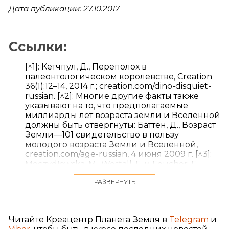
Дата публикации: 27.10.2017
Ссылки:
[^1]: Кетчпул, Д., Переполох в
палеонтологическом королевстве, Creation
36(1):12–14, 2014 г.; creation.com/dino-disquiet-
russian. [^2]: Многие другие факты также
указывают на то, что предполагаемые
миллиарды лет возраста земли и Вселенной
должны быть отвергнуты: Баттен, Д., Возраст
Земли—101 свидетельство в пользу
молодого возраста Земли и Вселенной,
creation.com/age-russian, 4 июня 2009 г. [^3]:
Moczydłowska, M., Westall, F. и Foucher, F.,
Microstructure and biogeochemistry of the
РАЗВЕРНУТЬ
organically preserved Ediacaran Metazoan
Sabellidites, Journal of Paleontology 88(2):224–
239, 2014 г. [^4]: Эволюционисты должны
смириться с живыми ископаемыми –
Читайте Креацентр Планета Земля в
Telegram
и
эволюционный застойне является