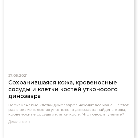
27.09.2021
Сохранившаяся кожа, кровеносные
сосуды и клетки костей утконосого
динозавра
Неокаменелые клетки динозавров находят все чаще. На этот
раз в окаменелостях утконосого динозавра найдены кожа,
кровеносные сосуды и клетки кости. Что говорят ученые?
Детальнее