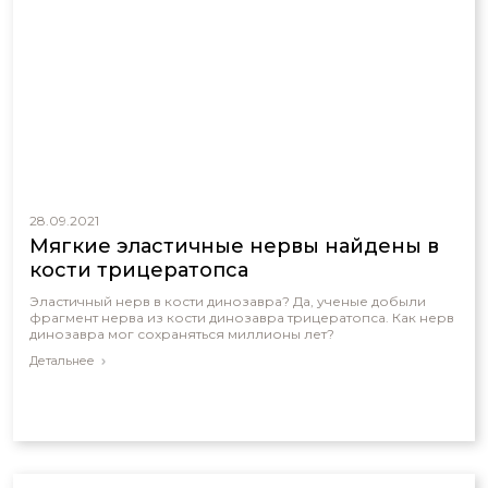
28.09.2021
Мягкие эластичные нервы найдены в
кости трицератопса
Эластичный нерв в кости динозавра? Да, ученые добыли
фрагмент нерва из кости динозавра трицератопса. Как нерв
динозавра мог сохраняться миллионы лет?
Детальнее