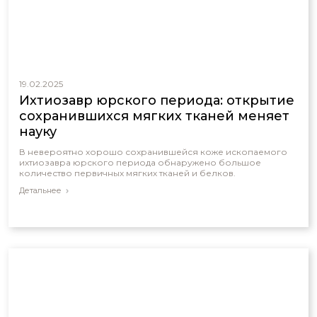
19.02.2025
Ихтиозавр юрского периода: открытие
сохранившихся мягких тканей меняет
науку
В невероятно хорошо сохранившейся коже ископаемого
ихтиозавра юрского периода обнаружено большое
количество первичных мягких тканей и белков.
Детальнее