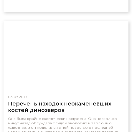
03.07.2019
Перечень находок неокаменевших
костей динозавров
Она была крайне скептически настроена. Она несколько
минут назад обсуждала с гидом экологию и эволюцию
животных, и он поделился с ней новостью о последней
новом открытии, в которое она просто не могла поверить.