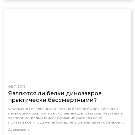
08.11.2019
Являются ли белки динозавров
практически бессмертными?
Фрагменты различных животных белков были найдены в
нескольких различных ископаемых динозавров. Результаты
экспериментальных исследований распада ясно
показывают, что даже небольшие фрагменты этих белков не
выживут в течение миллионов лет.
Детальнее