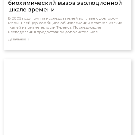
биохимический вызов эволюционной
шкале времени
В 2005 году группа исследователей во главе с доктором
Мэри Швейцер сообщила об извлечении остатков мягких
тканей из окаменелости Т-рекса. Последующие
исследования предоставили дополнительное
подтверждение этому открытию.
Детальнее