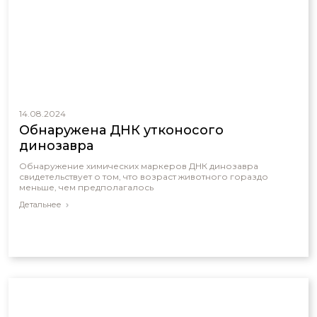
14.08.2024
Обнаружена ДНК утконосого
динозавра
Обнаружение химических маркеров ДНК динозавра
свидетельствует о том, что возраст животного гораздо
меньше, чем предполагалось
Детальнее