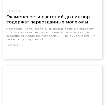
07.12.2017
Окаменелости растений до сих пор
содержат первозданные молекулы
Исследование показало: окаменелые растения содержат
оригинальные молекулы, которые сохранились в ходе
вероятных миллионов лет эволюции. Почему эти растения
не эволюционировали?
Детальнее