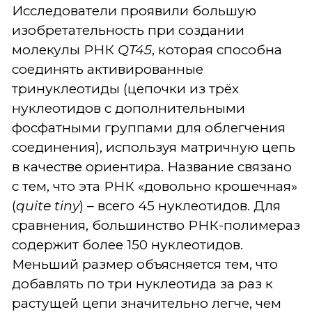
Исследователи проявили большую
изобретательность при создании
молекулы РНК
QT45
, которая способна
соединять активированные
тринуклеотиды (цепочки из трёх
нуклеотидов с дополнительными
фосфатными группами для облегчения
соединения), используя матричную цепь
в качестве ориентира. Название связано
с тем, что эта РНК «довольно крошечная»
(
quite
tiny
) – всего 45 нуклеотидов. Для
сравнения, большинство РНК-полимераз
содержит более 150 нуклеотидов.
Меньший размер объясняется тем, что
добавлять по три нуклеотида за раз к
растущей цепи значительно легче, чем