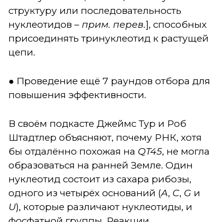
структуру или последовательность
нуклеотидов
– прим. перев.
], способных
присоединять тринуклеотид к растущей
цепи.
● Проведение ещё 7 раундов отбора для
повышения эффективности.
В своём подкасте Джеймс Тур и Роб
Штадтлер объясняют, почему РНК, хотя
бы отдалённо похожая на
QT45
, не могла
образоваться на ранней Земле. Один
нуклеотид состоит из сахара рибозы,
одного из четырёх оснований (
A
,
C
,
G
и
U
), которые различают нуклеотиды, и
фосфатной группы. Реакции,