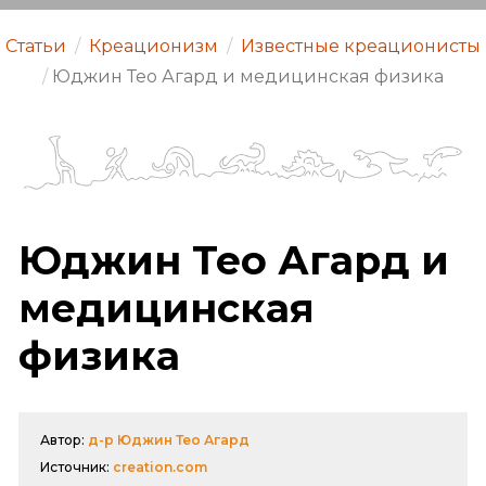
Статьи
/
Креационизм
/
Известные креационисты
/
Юджин Тео Агард и медицинская физика
Юджин Тео Агард и
медицинская
физика
Автор:
д-р Юджин Тео Агард
Источник:
creation.com