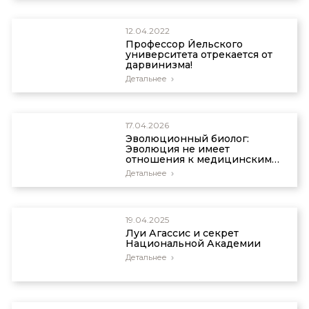
12.04.2022
Профессор Йельского
университета отрекается от
дарвинизма!
Детальнее
17.04.2026
Эволюционный биолог:
Эволюция не имеет
отношения к медицинским
исследованиям
Детальнее
19.04.2025
Луи Агассис и секрет
Национальной Академии
Детальнее