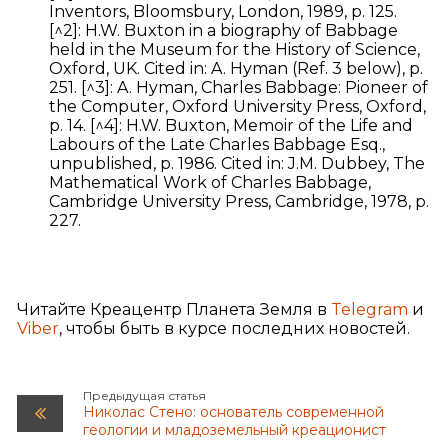
Inventors, Bloomsbury, London, 1989, p. 125.
[^2]: H.W. Buxton in a biography of Babbage
held in the Museum for the History of Science,
Oxford, UK. Cited in: A. Hyman (Ref. 3 below), p.
251. [^3]: A. Hyman, Charles Babbage: Pioneer of
the Computer, Oxford University Press, Oxford,
p. 14. [^4]: H.W. Buxton, Memoir of the Life and
Labours of the Late Charles Babbage Esq.,
unpublished, p. 1986. Cited in: J.M. Dubbey, The
Mathematical Work of Charles Babbage,
Cambridge University Press, Cambridge, 1978, p.
227.
Читайте Креацентр Планета Земля в
Telegram
и
Viber
, чтобы быть в курсе последних новостей.
Предыдущая статья
Николас Стено: основатель современной
геологии и младоземельный креационист