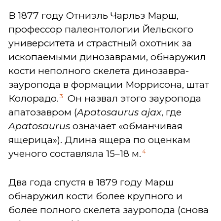
В 1877 году Отниэль Чарльз Марш,
профессор палеонтологии Йельского
университета и страстный охотник за
ископаемыми динозаврами, обнаружил
кости неполного скелета динозавра-
зауропода в формации Моррисона, штат
3
Колорадо.
Он назвал этого зауропода
апатозавром (
Apatosaurus ajax
, где
Apatosaurus
означает «обманчивая
ящерица»). Длина ящера по оценкам
4
ученого составляла 15–18 м.
Два года спустя в 1879 году Марш
обнаружил кости более крупного и
более полного скелета зауропода (снова