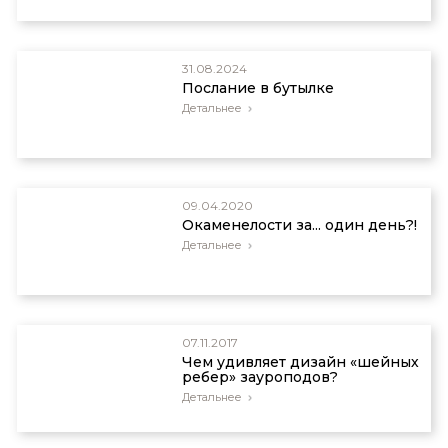
Brontosaurus is back! Brontosaurus is a unique
genus after all, Science Daily, 7 April 2015;
www.sciencedaily.com/releases/2015/04/15040708
accessed 29 April 2015.
31.08.2024
Послание в бутылке
Детальнее
09.04.2020
Окаменелости за... один день?!
Детальнее
07.11.2017
Чем удивляет дизайн «шейных
ребер» зауроподов?
Детальнее