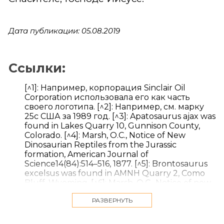
Дата публикации: 05.08.2019
Ссылки:
[^1]: Например, корпорация Sinclair Oil
Corporation использовала его как часть
своего логотипа. [^2]: Например, см. марку
25с США за 1989 год. [^3]: Apatosaurus ajax was
found in Lakes Quarry 10, Gunnison County,
Colorado. [^4]: Marsh, O.C., Notice of New
Dinosaurian Reptiles from the Jurassic
formation, American Journal of
Science14(84):514–516, 1877. [^5]: Brontosaurus
excelsus was found in AMNH Quarry 2, Como
Bluff, Wyoming. [^6]: Marsh, O.C., Notice of new
Jurassic dinosaurs, American Journal of Science
РАЗВЕРНУТЬ
18:501–505, 1879. [^7]: Riggs, E. S., Structure and
relationships of opisthocoelian dinosaurs, part I:
Apatosaurus Marsh, Field Columbian Museum