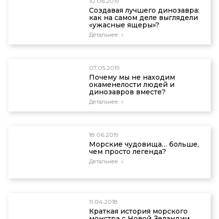
10.06.2019
Создавая лучшего динозавра:
как на самом деле выглядели
«ужасные ящеры»?
Детальнее
07.05.2019
Почему мы не находим
окаменелости людей и
динозавров вместе?
Детальнее
18.06.2019
Морские чудовища… больше,
чем просто легенда?
Детальнее
11.04.2018
Краткая история морского
монстра с Новой Зеландии