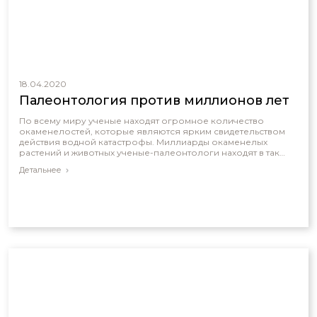
18.04.2020
Палеонтология против миллионов лет
По всему миру ученые находят огромное количество
окаменелостей, которые являются ярким свидетельством
действия водной катастрофы. Миллиарды окаменелых
растений и животных ученые-палеонтологи находят в так
называемых «захоронениях», которые простираются на
Детальнее
огромные территории. Эти площади иногда занимают до
нескольких десятков тысяч квадратных километров. И
находят их по всему миру, что свидетельствует далеко не о
«локальных катастрофах».