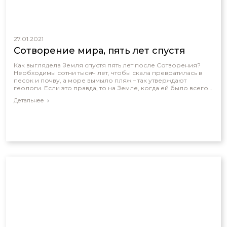
27.01.2021
Cотворение мира, пять лет спустя
Как выглядела Земля спустя пять лет после Сотворения?
Необходимы сотни тысяч лет, чтобы скала превратилась в
песок и почву, а море вымыло пляж – так утверждают
геологи. Если это правда, то на Земле, когда ей было всего
пять лет, не было ни пляжей, ни почвы. Но так ли это? В 1963
Детальнее
году у берегов Исландии, на глубине более 100 метров, в
холодные воды Атлантики начала изливаться раскалённая
вулканическая порода. К 1967 году 2 кубических километра
горячей породы превратились в новёхонький остров,
который получил название Суртсей (Surtsey island).