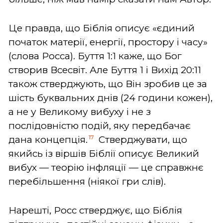
Це правда, що Біблія описує «єдиний
початок матерії, енергії, простору і часу»
(слова Росса). Буття 1:1 каже, що Бог
створив Всесвіт. Але Буття 1 і Вихід 20:11
також стверджують, що Він зробив це за
шість буквальних днів (24 години кожен),
а не у Великому вибуху і не з
послідовністю подій, яку передбачає
17
дана концепція.
Стверджувати, що
якийсь із віршів Біблії описує Великий
вибух — теорію інфляції — це справжнє
перебільшення (ніякої гри слів).
Нарешті, Росс стверджує, що Біблія