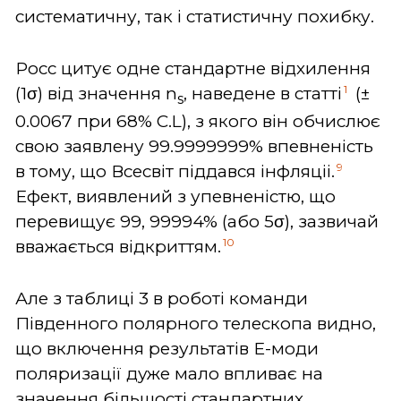
систематичну, так і статистичну похибку.
Росс цитує одне стандартне відхилення
1
(1σ) від значення n
, наведене в статті
(±
s
0.0067 при 68% C.L), з якого він обчислює
свою заявлену 99.9999999% впевненість
9
в тому, що Всесвіт піддався інфляціі.
Ефект, виявлений з упевненістю, що
перевищує 99, 99994% (або 5σ), зазвичай
10
вважається відкриттям.
Але з таблиці 3 в роботі команди
Південного полярного телескопа видно,
що включення результатів Е-моди
поляризації дуже мало впливає на
значення більшості стандартних