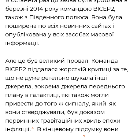
В останній раз ця заява була зроблена в
березні 2014 року командою BICEP2,
також з Південного полюса. Вона була
поширена по всіх новинних сайтах і
опублікована у всіх засобах масової
інформації.
Але це був великий провал. Команда
BICEP2 піддалася жорсткій критиці за те,
що не дуже ретельно шукала інші
джерела, зокрема джерела переднього
плану в галактиці, які також могли
привести до того ж сигналу, який, як
вони стверджували, був доказом
первинних гравітаційних хвиль епохи
4
інфляції.
В кінцевому підсумку вони
7