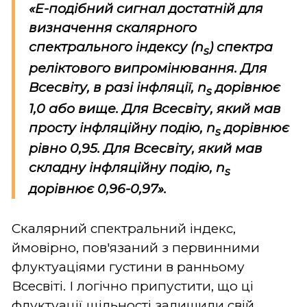
«E-подібний сигнал достатній для
визначення скалярного
спектрального індексу (n
) спектра
s
реліктового випромінювання. Для
Всесвіту, в разі інфляції, n
дорівнює
s
1,0 або вище. Для Всесвіту, який мав
просту інфляційну подію, n
дорівнює
s
рівно 0,95. Для Всесвіту, який мав
складну інфляційну подію, n
s
дорівнює 0,96-0,97».
Скалярний спектральний індекс,
ймовірно, пов'язаний з первинними
флуктуаціями густини в ранньому
Всесвіті. І логічно припустити, що ці
флуктуації щільності залишили свій