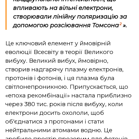
впливають на вільні електрони,
створювали лінійну поляризацію за
2
допомогою розсіювання Томсона
».
Це ключовий елемент у ймовірній
еволюції Всесвіту в теорії Великого
вибуху. Великий вибух, ймовірно,
створив надгарячу плазму електронів,
протонів і фотонів, і ця плазма була
світлонепроникною. Припускається, що
«епоха рекомбінації» настала приблизно
через 380 тис. років після вибуху, коли
електрони досить охололи, щоб
об'єднатися з протонами і стати
нейтральними атомами водню. Це
зробило простір прозорим для фотонів,