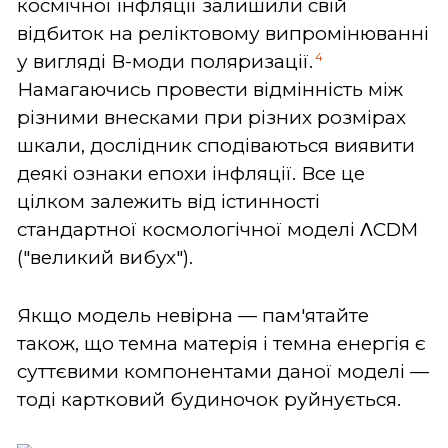
космічної інфляції залишили свій
відбиток на реліктовому випромінюванні
4
у вигляді В-моди поляризації.
Намагаючись провести відмінність між
різними внесками при різних розмірах
шкали, дослідник сподіваються виявити
деякі ознаки епохи інфляції. Все це
цілком залежить від істинності
стандартної космологічної моделі ΛCDM
("великий вибух").
Якщо модель невірна — пам'ятайте
також, що темна матерія і темна енергія є
суттєвими компонентами даної моделі —
тоді картковий будиночок руйнується.