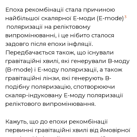
Епоха рекомбінації стала причиною
3
найбільшої скалярної E-моди (Е-mode)
поляризації на реліктовому
випромінюванні, і це нібито сталося
задовго після епохи інфляції.
Передбачається також, що існували
гравітаційні хвилі, які генерували В-моду
(B-mode) і Е-моду поляризації, а також
гравітаційні лінзи, які генерують В-
подібну поляризацію, спотворюючи
скаляр-індуковану Е-моду поляризації
реліктового випромінювання.
Кажуть, що до епохи рекомбінації
первинні гравітаційні хвилі від ймовірної