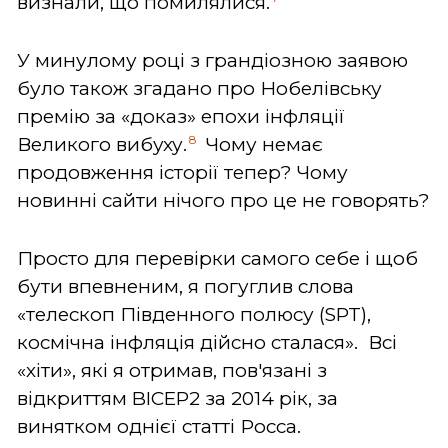
визнали, що помилялися.
У минулому році з грандіозною заявою
було також згадано про Нобелівську
премію за «доказ» епохи інфляції
8
Великого вибуху.
Чому немає
продовження історії тепер? Чому
новинні сайти нічого про це не говорять?
Просто для перевірки самого себе і щоб
бути впевненим, я погуглив слова
«телескоп Південного полюсу (SPT),
космічна інфляція дійсно сталася». Всі
«хіти», які я отримав, пов'язані з
відкриттям BICEP2 за 2014 рік, за
винятком однієї статті Росса.