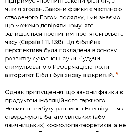
підтримує «постійні закони фізики», з
чим я згоден. Закони фізики є частиною
створеного Богом порядку, і ми знаємо,
що можемо довіряти Тому, Хто
залишається постійним протягом всього
часу (Євреїв 1:11, 13:8). Ця біблійна
перспектива була покладена в основу
розвитку сучасної науки, будучи
стимульованою Реформацією, коли
18
авторитет Біблії був знову відкритий.
Однак припущення, що закони фізики є
продуктом інфляційного гарячого
Великого вибуху раннього Всесвіту — як
стверджують багато світських (або
язичницьких) космологів-теоретиків, а не