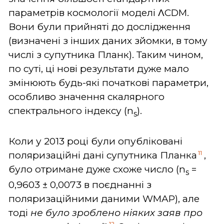
параметрів космології моделі ΛCDM.
Вони були прийняті до дослідження
(визначені з інших даних зйомки, в тому
числі з супутника Планк). Таким чином,
по суті, ці нові результати дуже мало
змінюють будь-які початкові параметри,
особливо значення скалярного
спектрального індексу (n
).
s
Коли у 2013 році були опубліковані
11
поляризаційні дані супутника Планка
,
було отримане дуже схоже число (n
=
s
0,9603 ± 0,0073 в поєднанні з
поляризаційними даними WMAP), але
тоді
не було зроблено ніяких заяв про
12