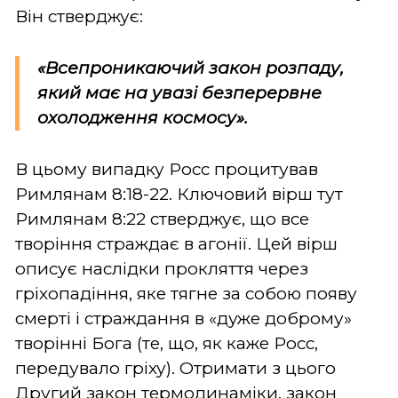
Він стверджує:
«Всепроникаючий закон розпаду,
який має на увазі безперервне
охолодження космосу».
В цьому випадку Росс процитував
Римлянам 8:18-22. Ключовий вірш тут
Римлянам 8:22 стверджує, що все
творіння страждає в агонії. Цей вірш
описує наслідки прокляття через
гріхопадіння, яке тягне за собою появу
смерті і страждання в «дуже доброму»
творінні Бога (те, що, як каже Росс,
передувало гріху). Отримати з цього
Другий закон термодинаміки, закон