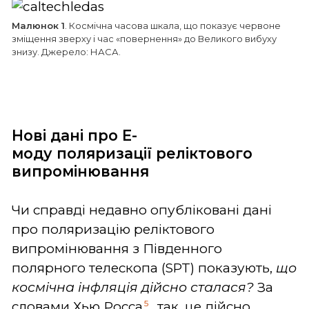
Малюнок 1
. Космічна часова шкала, що показує червоне
зміщення зверху і час «повернення» до Великого вибуху
знизу. Джерело: НАСА.
Нові дані про
E
-
моду
поляризації
реліктового
випромінювання
Чи справді недавно опубліковані дані
про поляризацію реліктового
випромінювання з Південного
полярного телескопа (SPT) показують,
що
космічна інфляція дійсно сталася?
За
5
словами Хью Росса
, так, це дійсно