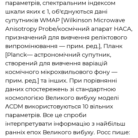
параметрів, спектральним індексом
шкали яких є 1, об'єднуються дані
супутників WMAP [Wilkinson Microwave
Anisotropy Probe/космічний апарат НАСА,
призначений для вивчення реліктового
випромінювання — прим. ред.], Планк
[Planck— астрономічний супутник,
створений для вивчення варіацій
космічного мікрохвильового фону —
прим. ред.] та інших. При порівнянні
даних спостережень зі стандартною
космологією Великого вибуху моделі
ΛCDM використовуються 10 вільних
параметрів. Все це спроби
інтерпретувати інформацію з найбільш
ранніх епох Великого вибуху. Росс пише: