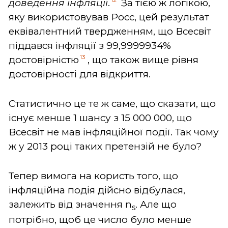
доведення інфляції
.
За тією ж логікою,
яку використовував Росс, цей результат
еквівалентний твердженням, що Всесвіт
піддався інфляції з 99,9999934%
13
достовірністю
, що також вище рівня
достовірності для відкриття.
Статистично це те ж саме, що сказати, що
існує менше 1 шансу з 15 000 000, що
Всесвіт не мав інфляційної події. Так чому
ж у 2013 році таких претензій не було?
Тепер вимога на користь того, що
інфляційна подія дійсно відбулася,
залежить від значення n
. Але що
s
потрібно, щоб це число було менше