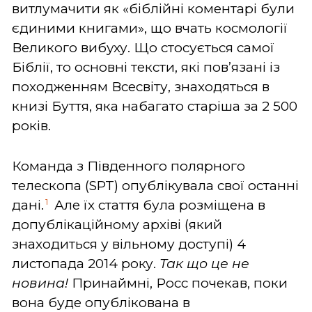
витлумачити як «біблійні коментарі були
єдиними книгами», що вчать космології
Великого вибуху. Що стосується самої
Біблії, то основні тексти, які пов’язані із
походженням Всесвіту, знаходяться в
книзі Буття, яка набагато старіша за 2 500
років.
Команда з Південного полярного
телескопа (SPT) опублікувала свої останні
1
дані.
Але їх стаття була розміщена в
допублікаційному архіві (який
знаходиться у вільному доступі) 4
листопада 2014 року.
Так що це не
новина!
Принаймні, Росс почекав, поки
вона буде опублікована в