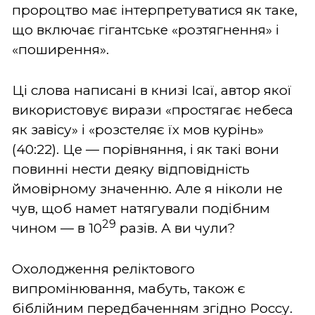
пророцтво має інтерпретуватися як таке,
що включає гігантське «розтягнення» і
«поширення».
Ці слова написані в книзі Ісаї, автор якої
використовує вирази «простягає небеса
як завісу» і «розстеляє їх мов курінь»
(40:22). Це — порівняння, і як такі вони
повинні нести деяку відповідність
ймовірному значенню. Але я ніколи не
чув, щоб намет натягували подібним
29
чином — в 10
разів. А ви чули?
Охолодження реліктового
випромінювання, мабуть, також є
біблійним передбаченням згідно Россу.