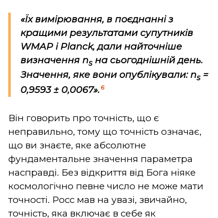
«Їх вимірювання, в поєднанні з
кращими результатами супутників
WMAP і Planck, дали найточніше
визначення n
на сьогоднішній день.
s
Значення, яке вони опублікували: n
=
s
6
0,9593 ± 0,0067».
Він говорить про точність, що є
неправильно, тому що точність означає,
що ви знаєте, яке абсолютне
фундаментальне значення параметра
насправді. Без відкриття від Бога ніяке
космологічно певне число не може мати
точності. Росс мав на увазі, звичайно,
точність, яка включає в себе як