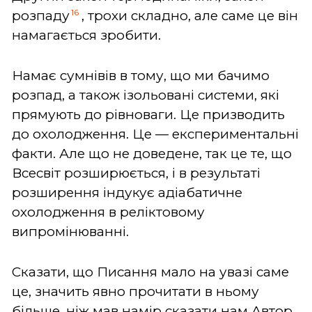
16
розпаду
, трохи складно, але саме це він
намагається зробити.
Намає сумнівів в тому, що ми бачимо
розпад, а також ізольовані системи, які
прямують до рівноваги. Це призводить
до охолодження. Це — експериментальні
факти. Але що не доведене, так це те, що
Всесвіт розширюється, і в результаті
розширення індукує адіабатичне
охолодження в реліктовому
випромінюванні.
Сказати, що Писання мало на увазі саме
це, значить явно прочитати в ньому
більше, ніж мав намір сказати нам Автор.