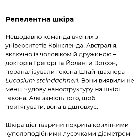
Репелентна шкіра
Нещодавно команда вчених з
університетів Квінсленда, Австралія,
включно із чоловіком й дружиною –
докторів Грегорі та Йоланти Вотсон,
проаналізували гекона Штайндахнера –
Lucasium steindachneri
. Вони виявили не
менш чудову наноструктуру на шкірі
гекона. Але замість того, щоб
притягувати, вона відштовхує.
Шкіра цієї тварини покрита крихітними
куполоподібними лусочками діаметром