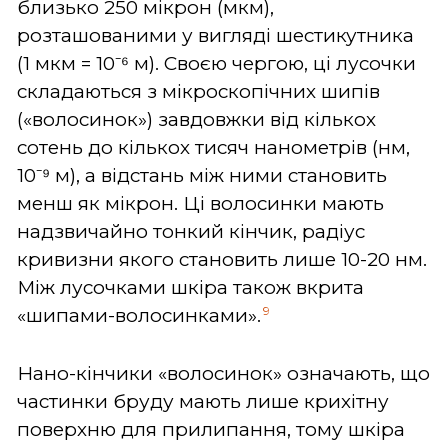
близько 250 мікрон (мкм),
розташованими у вигляді шестикутника
(1 мкм = 10⁻⁶ м). Своєю чергою, ці лусочки
складаються з мікроскопічних шипів
(«волосинок») завдовжки від кількох
сотень до кількох тисяч нанометрів (нм,
10⁻⁹ м), а відстань між ними становить
менш як мікрон. Ці волосинки мають
надзвичайно тонкий кінчик, радіус
кривизни якого становить лише 10-20 нм.
Між лусочками шкіра також вкрита
9
«шипами-волосинками».
Нано-кінчики «волосинок» означають, що
частинки бруду мають лише крихітну
поверхню для прилипання, тому шкіра