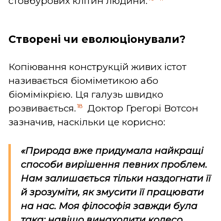
стовбурових клітин людини.
Створені чи еволюціонували?
Копіювання конструкцій живих істот
називається біоміметикою або
біомімікрією. Ця галузь швидко
18
розвивається.
Доктор Грегорі Вотсон
зазначив, наскільки це корисно:
«Природа вже придумала найкращі
способи вирішення певних проблем.
Нам залишається тільки наздогнати її
й зрозуміти, як змусити її працювати
на нас. Моя філософія завжди була
така: навіщо винаходити колесо,