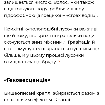
залишається чистою. Волосинки також
відштовхують воду, роблячи шкіру
гідрофобною (з грецької – «страх води»).
Крихітні куполоподібні лусочки важливі
ще й тому, що крихітні крапельки води
скочуються вниз між ними. Гравітація й
вітер змушують ці краплі скочуватися ще
більше, й у цьому процесі лусочки
10
очищаються від бруду.
«Гековесценція»
Вищеописані краплі збираються разом з
вражаючим ефектом. Краплі