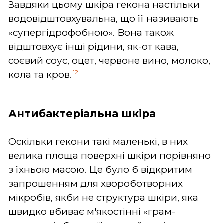
Завдяки цьому шкіра гекона настільки
водовідштовхувальна, що її називають
«супергідрофобною». Вона також
відштовхує інші рідини, як-от кава,
соєвий соус, оцет, червоне вино, молоко,
12
кола та кров.
Антибактеріальна шкіра
Оскільки гекони такі маленькі, в них
велика площа поверхні шкіри порівняно
з їхньою масою. Це було б відкритим
запрошенням для хвороботворних
мікробів, якби не структура шкіри, яка
швидко вбиває м'якостінні «грам-