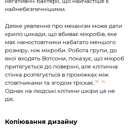
негативні» бактерії, що найчастіше є
найнебезпечнішими.
Деяке уявлення про механізм може дати
крило цикади, що вбиває мікробів, яке
має наностовпчики набагато меншого
розміру, ніж мікроби. Робота групи, до
якої входять Вотсони, показує, що мікроб
притягується до поверхні, але клітинна
стінка розтягується в проміжках між
13
14
стовпчиками та згодом тріскає.
Однак на людські клітини шкіри це не
діє.
Копіювання дизайну