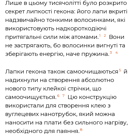
Лише в цьому тисячолітті було розкрито
секрет липкості гекона: його лапи вкриті
надзвичайно тонкими волосинками, які
використовують надкороткодіючі
1
2
притягальні сили між атомами.
Вони
не застрягають, бо волосинки вигнуті та
3
4
зберігають енергію, наче пружина.
5
Лапки гекона також самоочищаються
й
надихнули на створення абсолютно
нового типу клейкої стрічки, що
6
7
самоочищується.
Цю конструкцію
використали для створення клею з
вуглецевих нанотрубок, який можна
наносити на плати без сильного нагріву,
8
необхідного для паяння.