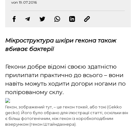
von 19.07.2016
Мікроструктура шкіри гекона також
вбиває бактерії
Гекони добре відомі своєю здатністю
прилипати практично до всього – вони
навіть можуть ходити догори ногами по
полірованому склу.
Гекон, зображений тут, – це гекон токей, або токі (Gekko
gecko). Його було обрано для ілюстрації статті, оскільки він
є більш фотогенічним, ніж гекон із коробкоподібним
візерунком (гекон Штайндахнера).