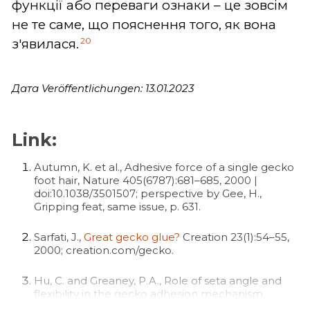
функції або переваги ознаки – це зовсім
не те саме, що пояснення того, як вона
20
з'явилася.
Дата Veröffentlichungen: 13.01.2023
Link:
Autumn, K. et al., Adhesive force of a single gecko
foot hair, Nature 405(6787):681–685, 2000 |
doi:10.1038/3501507; perspective by Gee, H.,
Gripping feat, same issue, p. 631.
Sarfati, J.,
Great gecko glue?
Creation 23(1):54–55,
2000; creation.com/gecko.
Hu, C. and Greaney, P.A., Role of seta angle and
flexibility in the gecko adhesion mechanism,
Journal of Applied Physics 116:074302 |