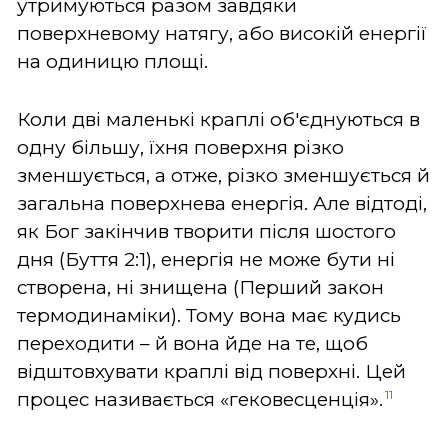
утримуються разом завдяки
поверхневому натягу, або високій енергії
на одиницю площі.
Коли дві маленькі краплі об'єднуються в
одну більшу, їхня поверхня різко
зменшується, а отже, різко зменшується й
загальна поверхнева енергія. Але відтоді,
як Бог закінчив творити після шостого
дня (Буття 2:1), енергія не може бути ні
створена, ні знищена (Перший закон
термодинаміки). Тому вона має кудись
переходити – й вона йде на те, щоб
відштовхувати краплі від поверхні. Цей
11
процес називається «гековесценція».