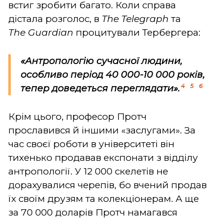
встиг зробити багато. Коли справа
дістала розголос, в
The Telegraph
та
The
Guardian
процитували Тербергера:
«Антропологію сучасної людини,
особливо період 40 000-10 000 років,
4
5
6
тепер доведеться переглядати».
Крім цього, професор Протч
прославився й іншими «заслугами». За
час своєї роботи в університеті він
тихенько продавав експонати з відділу
антропології. У 12 000 скелетів не
дорахувалися черепів, бо вчений продав
їх своїм друзям та колекціонерам. А ще
за 70 000 доларів Протч намагався