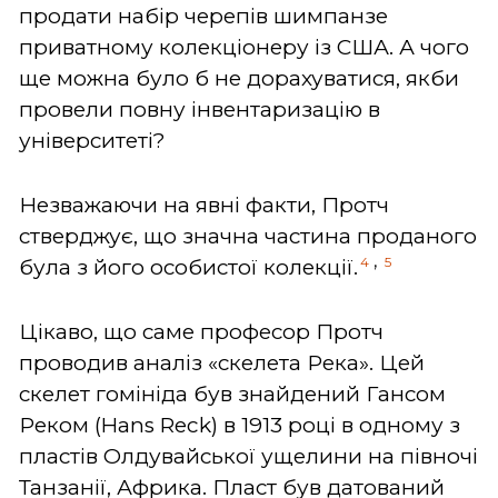
продати набір черепів шимпанзе
приватному колекціонеру із США. А чого
ще можна було б не дорахуватися, якби
провели повну інвентаризацію в
університеті?
Незважаючи на явні факти, Протч
стверджує, що значна частина проданого
,
4
5
була з його особистої колекції.
Цікаво, що саме професор Протч
проводив аналіз «скелета Река». Цей
скелет гомініда був знайдений Гансом
Реком (Hans Reck) в 1913 році в одному з
пластів Олдувайської ущелини на півночі
Танзанії, Африка. Пласт був датований