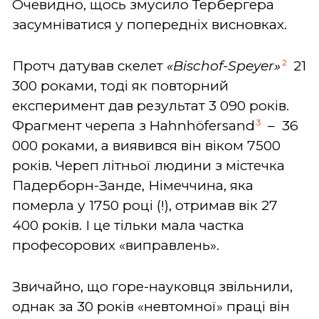
Очевидно, щось змусило Тербергера
засумніватися у попередніх висновках.
2
Протч датував скелет
«Bischof-Speyer»
21
300 роками, тоді як повторний
експеримент дав результат 3 090 років.
3
Фрагмент черепа з Hahnhöfersand
– 36
000 роками, а виявився він віком 7500
років. Череп літньої людини з містечка
Падерборн-Занде, Німеччина, яка
померла у 1750 році (!), отримав вік 27
400 років. І це тільки мала частка
професорових «виправлень».
Звичайно, що горе-науковця звільнили,
однак за 30 років «невтомної» праці він