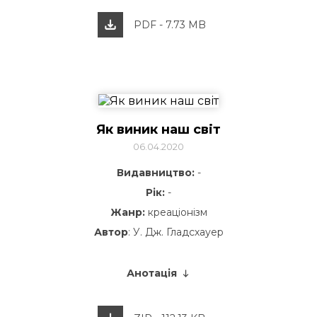
PDF - 7.73 MB
Як виник наш світ
06.04.2020
Видавництво:
-
Рік:
-
Жанр:
креаціонізм
Автор
: У. Дж. Гладсхауер
Анотація