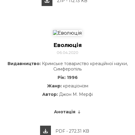
ZIP - 112.13 KB
Еволюція
06.04.2020
Видавництво:
Кримське товариство креаційної науки,
Симферопіль
Рік:
1996
Жанр
:
креаціонізм
Автор:
Джон М. Мерфі
Анотація
PDF - 272.31 KB