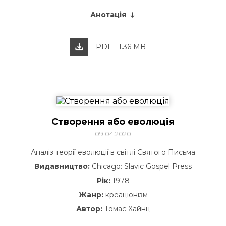
Анотація
PDF - 1.36 MB
Створення або еволюція
09.04.2020
Аналіз теорії еволюції в світлі Святого Письма
Видавництво
:
Chicago: Slavic Gospel Press
Рік:
1978
Жанр:
креаціонізм
Автор:
Томас Хайнц