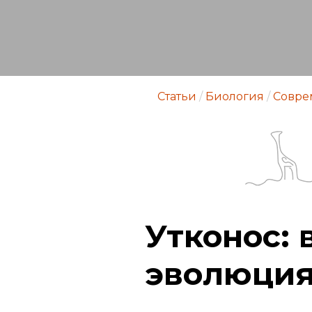
Статьи
/
Биология
/
Совре
Утконос: 
эволюция