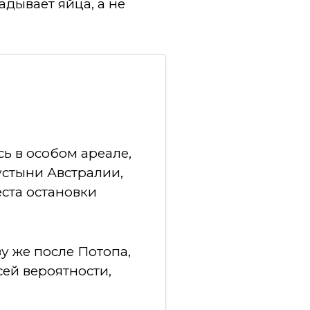
адывает яйца, а не
сь в особом ареале,
устыни Австралии,
еста остановки
у же после Потопа,
сей вероятности,