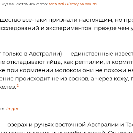
 музее. Источник фото:
Natural History Museum
ущество все-таки признали настоящим, но пр
исследований и экспериментов, прежде чем 
ут только в Австралии) — единственные изв
 откладывают яйца, как рептилии, и кормят
е при кормлении молоком они не похожи н
ие происходит не из сосков, а через кожу, 
2
елез.
то:
Imgur
 — озерах и ручьях восточной Австралии и Т
ю массу уникальных особенностей. Он испол