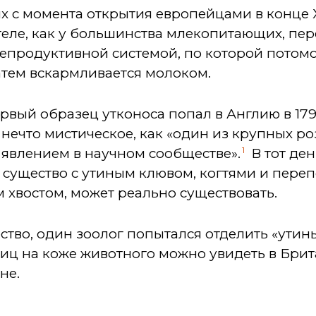
х с момента открытия европейцами в конце X
 теле, как у большинства млекопитающих, п
с репродуктивной системой, по которой потом
затем вскармливается молоком.
ервый образец утконоса попал в Англию в 179
к нечто мистическое, как «один из крупных 
1
 явлением в научном сообществе».
В тот ден
о существо с утиным клювом, когтями и переп
 хвостом, может реально существовать.
во, один зоолог попытался отделить «утины
ниц на коже животного можно увидеть в Бри
не.