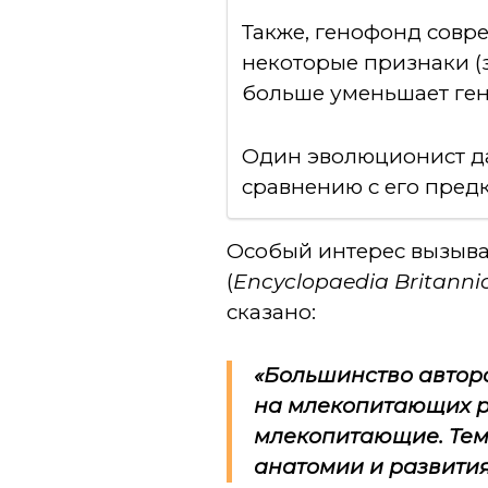
Также, генофонд совр
некоторые признаки (з
больше уменьшает ге
Один эволюционист д
сравнению с его пред
Особый интерес вызыва
(
Encyclopaedia Britanni
сказано:
«Большинство авторо
на млекопитающих ре
млекопитающие. Тем
анатомии и развития