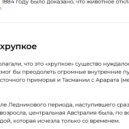
 1884 году было доказано, что животное откл
5
 хрупкое
лагали, что это «хрупкое» существо нуждало
 смог бы преодолеть огромные внутренние п
сточного приморья и Тасмании с Арарата (м
сле Ледникового периода, наступившего сраз
озросла, центральная Австралия была, по в
ой, которая исчезла только со временем.