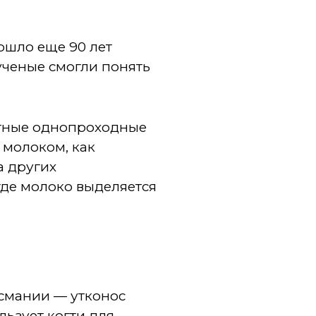
ошло еще 90 лет
ученые смогли понять
естные однопроходные
 молоком, как
а других
где молоко выделяется
асмании — утконос
ьзует когти для