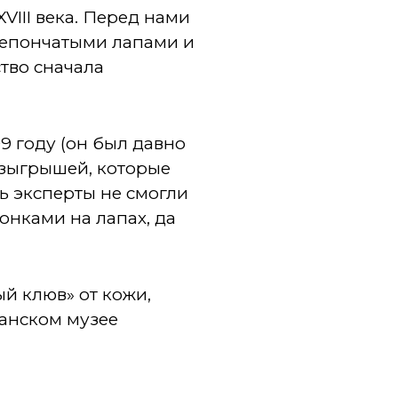
VIII века. Перед нами
ерепончатыми лапами и
ство сначала
9 году (он был давно
розыгрышей, которые
ь эксперты не смогли
онками на лапах, да
й клюв» от кожи,
танском музее