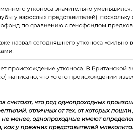
еменного утконоса значительно уменьшился.
убы у взрослых представителей), поскольку 
нофонд по сравнению с генофондом предков
аже назвал сегодняшнего утконоса «сильно
ками.
ет происхождение утконоса. В Британской 
ca
) написано, что «о его происхождении изве
в считают, что ряд однопроходных произош
птилий, отличных от тех, от которых пошли
 не менее, однопроходные имеют определе
, как у прежних представителей млекопит