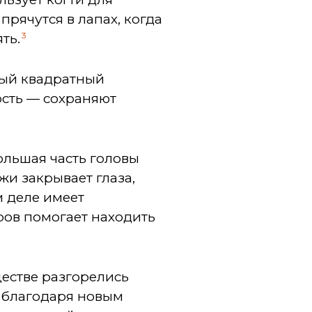
прячутся в лапах, когда
3
ть.
дый квадратный
рсть — сохраняют
ольшая часть головы
жи закрывает глаза,
 деле имеет
ров помогает находить
ществе разгорелись
и благодаря новым