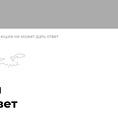
люция не может дать ответ
й
вет