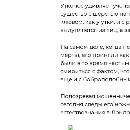
Утконос удивляет учены
существо с шерстью на
клювом, как у утки, и 
вылупляется из яиц, а 
На самом деле, когда п
мертв), его приняли ка
были в то время частым
смириться с фактом, чт
еще и с боброподобным
Подозревая мошенничест
сегодня следы его нож
естествознания в Лондо