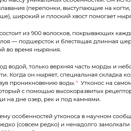
плавания (перепонки, выступающие на когти, 
уше), широкий и плоский хвост помогает ныря
 состоит из 900 волосков, покрывающих каж
слоя — подшерсток и блестящая длинная ше
ой во время ныряния.
под водой, только верхняя часть морды и неб
ти. Когда он ныряет, специальная складка ко
4
твуя проникновению воды.
Утконос на самом
который с помощью высокоразвитых рецепто
 на дне озер, рек и под камнями.
 тему особенностей утконоса в научном сооб
редко (совсем редко) и ненадолго замолкал