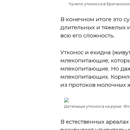
Чучело утконоса в Британском
В конечном итоге это с
длительных и тяжелых 
всю его сложность.
Утконос и ехидна (жив
млекопитающие, которые
млекопитающие. Но даж
млекопитающих. Кормлен
из протоков молочных ж
Детеныши утконоса на руках. Фо
В естественных ареалах
раскрывает удивительну