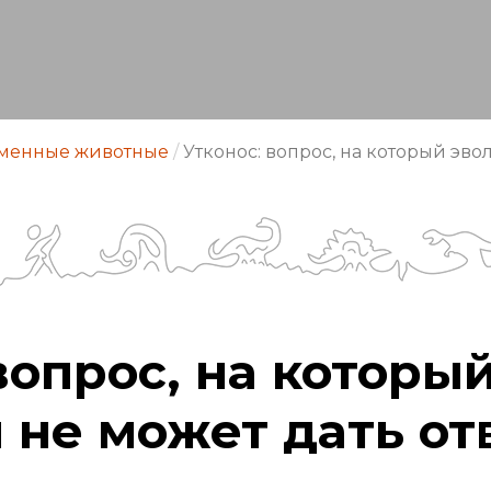
менные животные
/
Утконос: вопрос, на который эво
вопрос, на которы
 не может дать от