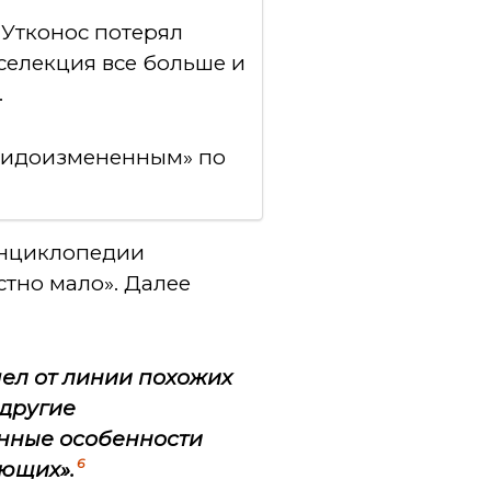
 Утконос потерял
селекция все больше и
.
 видоизмененным» по
энциклопедии
стно мало». Далее
ел от линии похожих
 другие
нные особенности
6
ающих».