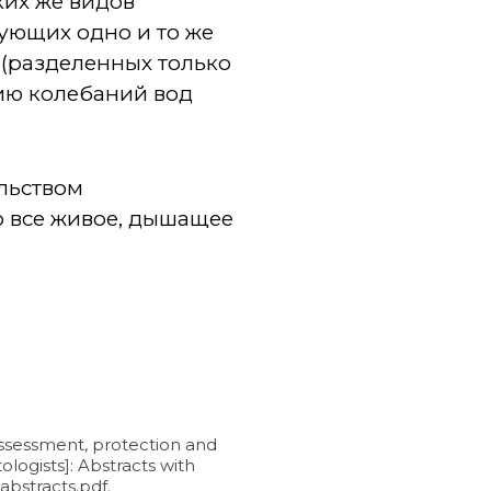
ких же видов
ующих одно и то же
 (разделенных только
рию колебаний вод
льством
о все живое, дышащее
 assessment, protection and
logists]: Abstracts with
bstracts.pdf.