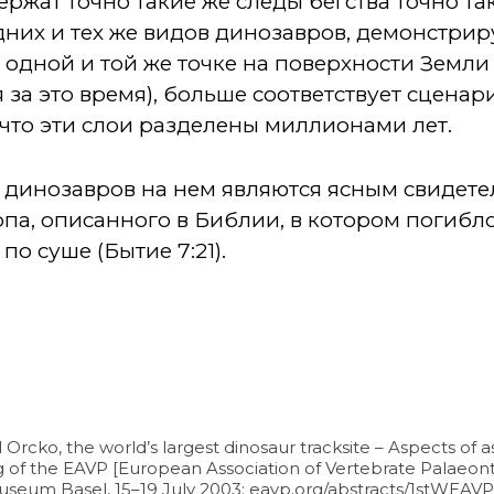
ржат точно такие же следы бегства точно та
них и тех же видов динозавров, демонстрир
одной и той же точке на поверхности Земли
за это время), больше соответствует сцена
, что эти слои разделены миллионами лет.
ы динозавров на нем являются ясным свидете
па, описанного в Библии, в котором погибл
о суше (Бытие 7:21).
al Orcko, the world’s largest dinosaur tracksite – Aspects of
ng of the EAVP [European Association of Vertebrate Palaeonto
useum Basel, 15–19 July 2003; eavp.org/abstracts/1stWEAVPa