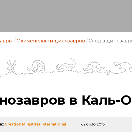
авры
/
Окаменелости динозавров
/
Следы динозавро
нозавров в Каль-
ик:
Creation Ministries International
от 04.10.2018