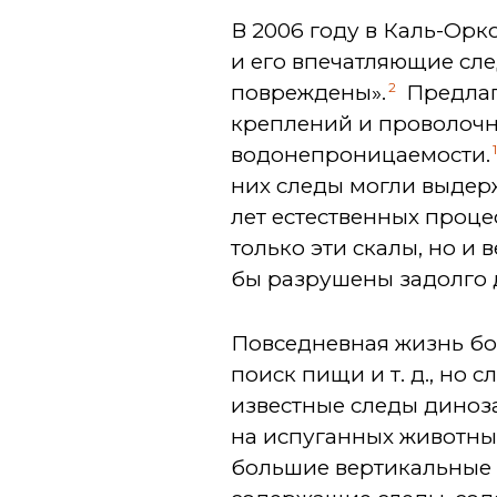
В 2006 году в Каль-Орк
и его впечатляющие сле
2
повреждены».
Предлаг
креплений и проволочны
водонепроницаемости.
них следы могли выдер
лет естественных процес
только эти скалы, но и 
бы разрушены задолго д
Повседневная жизнь бо
поиск пищи и т. д., но 
известные следы диноза
на испуганных животных
большие вертикальные