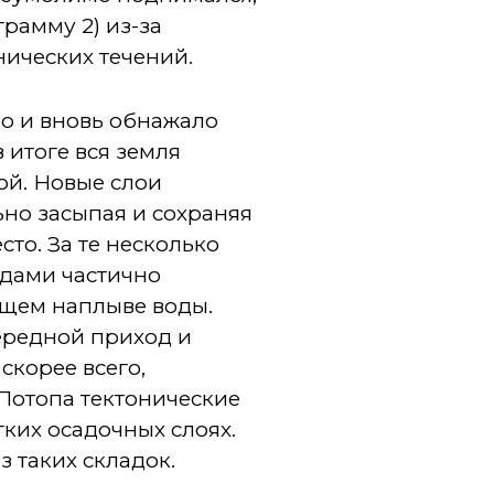
грамму 2) из-за
нических течений.
о и вновь обнажало
 итоге вся земля
ой. Новые слои
но засыпая и сохраняя
то. За те несколько
едами частично
ющем наплыве воды.
ередной приход и
скорее всего,
 Потопа тектонические
ких осадочных слоях.
з таких складок.