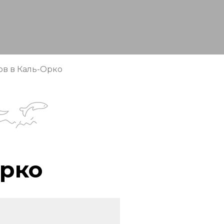
в в Каль-Орко
Орко