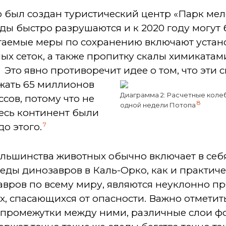
о был создан туристический центр «Парк мел
ды быстро разрушаются и к 2020 году могут
аемые меры по сохранению включают устано
х сеток, а также пропитку скалы химикатам
1
Это явно противоречит идее о том, что
эти с
жать 65 миллионов
Диаграмма 2: Расчетные коле
сов, потому что не
8
одной недели Потопа
весь континент были
7
о этого.
льшинства животных обычно включает в себ
следы динозавров в Каль-Орко, как и практич
вров по всему миру, являются неуклонно пр
, спасающихся от опасности. Важно отметить,
 промежутки между ними, различные слои ф