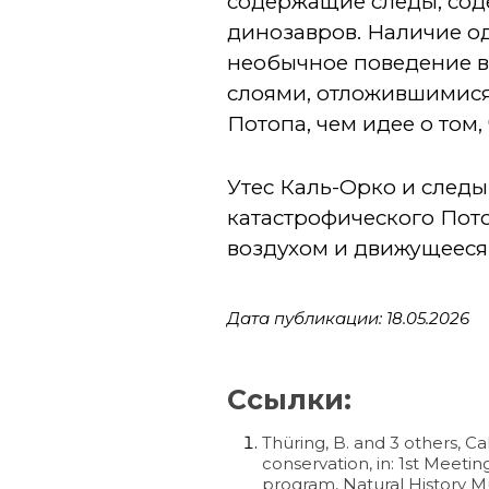
содержащие следы, соде
динозавров. Наличие од
необычное поведение в 
слоями, отложившимися 
Потопа, чем идее о том
Утес Каль-Орко и след
катастрофического Пото
воздухом и движущееся п
Дата публикации: 18.05.2026
Ссылки:
Thüring, B. and 3 others, C
conservation, in: 1st Meeti
program, Natural History M