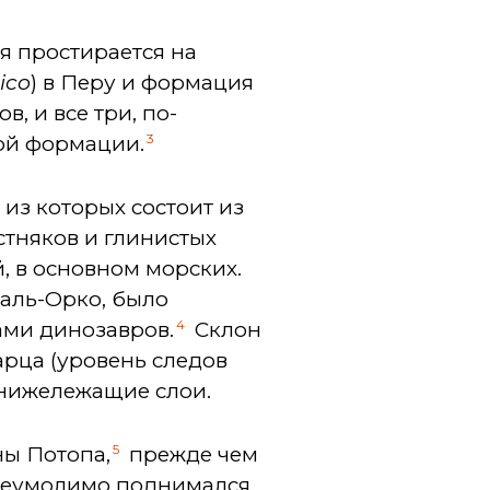
ая простирается на
ico
) в Перу и формация
, и все три, по-
3
ой формации.
из которых состоит из
стняков и глинистых
, в основном морских.
Каль-Орко, было
4
дами динозавров.
Склон
арца (уровень следов
и нижележащие слои.
5
ны Потопа,
прежде чем
неумолимо поднимался,