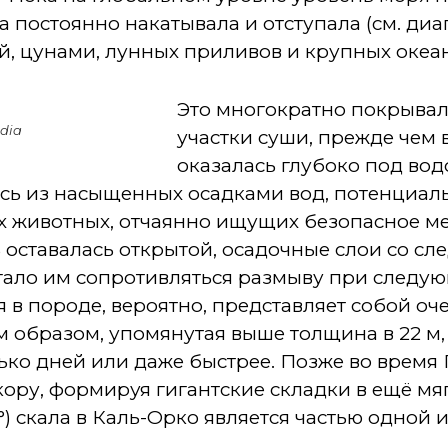
а постоянно накатывала и отступала (см. диа
й, цунами, лунных приливов и крупных океа
Это многократно покрывал
edia
участки суши, прежде чем в
оказалась глубоко под вод
сь из насыщенных осадками вод, потенциаль
 животных, отчаянно ищущих безопасное мес
ь оставалась открытой, осадочные слои со сл
огало им сопротивляться размыву при следу
 в породе, вероятно, представляет собой оч
м образом, упомянутая выше толщина в 22 м, 
ько дней или даже быстрее. Позже во время
ору, формируя гигантские складки в ещё мяг
) скала в Каль-Орко является частью одной и