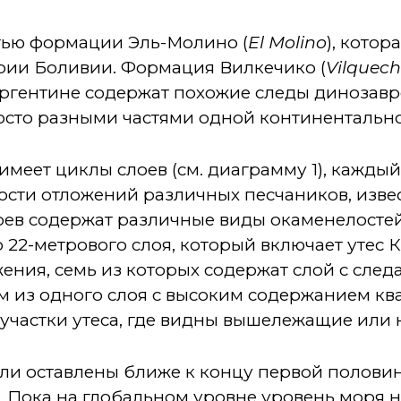
стью формации Эль-Молино (
El Molino
), котор
рии Боливии. Формация Вилкечико (
Vilquech
Аргентине содержат похожие следы динозавров
осто разными частями одной континентальн
еет циклы слоев (см. диаграмму 1), каждый 
ости отложений различных песчаников, изве
оев содержат различные виды окаменелостей
 22-метрового слоя, который включает утес 
жения, семь из которых содержат слой с сле
ом из одного слоя с высоким содержанием кв
сть участки утеса, где видны вышележащие ил
ыли оставлены ближе к концу первой полови
Пока на глобальном уровне уровень моря 