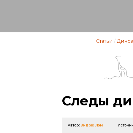
Статьи
/
Диноз
Следы ди
Автор:
Эндрю Лэм
Источн