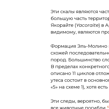
Эти скалы являются ча
большую часть террито
Якорайте (
Yacoraite
) в 
видимому, являются пр
Формация Эль-Молино им
схожей последовательн
пород. Большинство сл
В пределах конкретного
описано 11 циклов отло
утеса состоит в основн
«5» на схеме 1), хотя е
Эти следы, вероятно, б
6
все животные погибли.