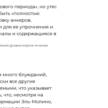
ового периода», но утес
 быть «полностью
вку анкеров,
и для ее упрочнения и
калы и содержащиеся в
бания уровня моря в течение
я много блужданий,
ески все другие
ямыми, что указывает
 что, несмотря на
ормации Эль-Молино,