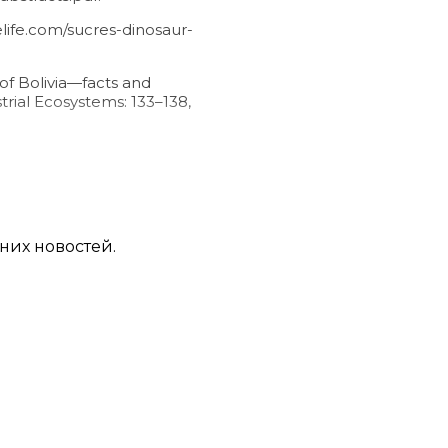
ife.com/sucres-dinosaur-
 of Bolivia—facts and
trial Ecosystems: 133–138,
модели Тасмана Уокера;
 sense of dinosaur evidence
дних новостей.
reation.com/s/10-2-582
.
m/vanishing-coastlines.