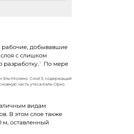
е рабочие, добывавшие
 слоя с слишком
1
о
разработку.
По мере
и Эль-Молино. Слой 5, содержащий
сновную часть утеса Каль-Орко.
азличным видам
ов. В этом слое также
0 м, оставленный