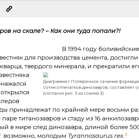
ов на скале? – Как они туда попали?!
В 1994 году боливийски
естняк для производства цемента, достигли
варца, твердого минерала, и прекратили ег
звестняка
Диаграмма 1: Поперечное сечение формаци
бнажался
сотни отпечатков динозавров, составляет о
е открылся
(согласно рис. 3 из ссылки 3)
следов
еды принадлежат по крайней мере восьми р
 паре титанозавров и стаду из 16 анкилозавр
ый в мире след динозавра, длиной более 50
1
2
возможно, молодым
Tyrannosaurus rex
.