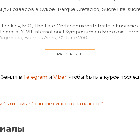
инозавров в Сукре (Parque Cretácico) Sucre Life; sucrel
nd Lockley, M.G., The Late Cretaceous vertebrate ichnofacies
on Especial 7: VII International Symposium on Mesozoic Terres
Argentina, Buenos Aires, 30 June 2001.
нке 3, Meyer, ref. 3.
РАЗВЕРНУТЬ
ase (пиковый этап Потопа) в библейской геологической 
ur Challenges and Mysteries: How the Genesis Flood makes
 Земля в
Telegram
и
Viber
, чтобы быть в курсе после
ggs, and scavenged bones, Creation Book Publishers, 2011;
c
-stampede#beds
.
Vanishing coastlines
, Creation 29(2):19–21, 2007; creation.co
и были самые большие существа на планете?
риалы