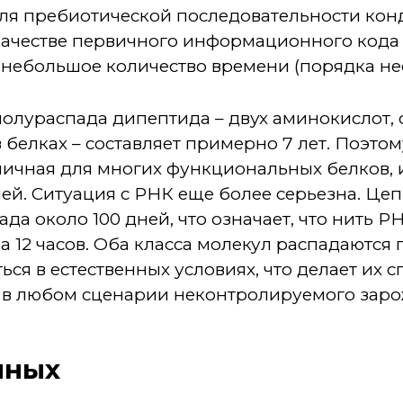
 для пребиотической последовательности ко
качестве первичного информационного кода
 небольшое количество времени (порядка не
полураспада дипептида – двух аминокислот,
в белках – составляет примерно 7 лет. Поэт
ипичная для многих функциональных белков,
ней. Ситуация с РНК еще более серьезна. Цеп
да около 100 дней, что означает, что нить Р
а 12 часов. Оба класса молекул распадаются 
ься в естественных условиях, что делает их 
в любом сценарии неконтролируемого заро
нных