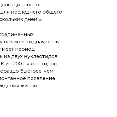
нденсационного
 для последнего общего
скольких дней)».
 соединенных
ому полипептидная цепь
 имеет период
ь из двух нуклеотидов
НК из 200 нуклеотидов
гораздо быстрее, чем
спонтанное появление
ждения жизни».