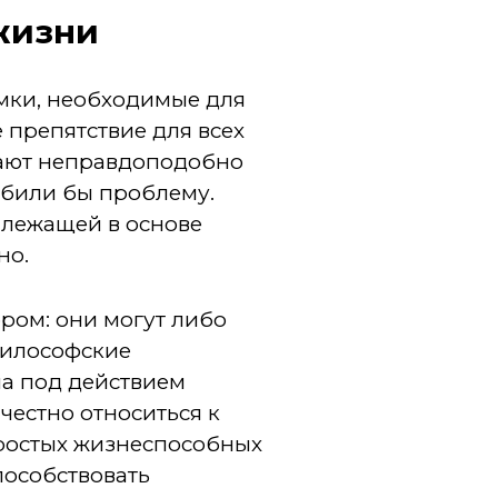
жизни
мки, необходимые для
 препятствие для всех
жают неправдоподобно
убили бы проблему.
 лежащей в основе
но.
ром: они могут либо
философские
ла под действием
 честно относиться к
простых жизнеспособных
пособствовать