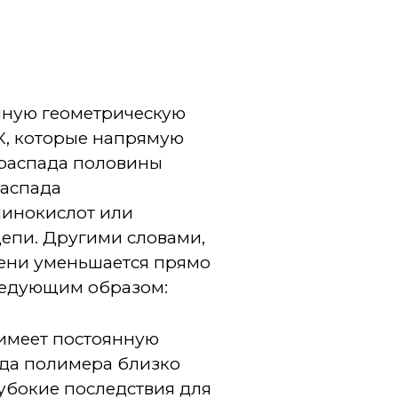
нную геометрическую
К, которые напрямую
 распада половины
распада
минокислот или
цепи. Другими словами,
мени уменьшается прямо
ледующим образом:
 имеет постоянную
ада полимера близко
убокие последствия для