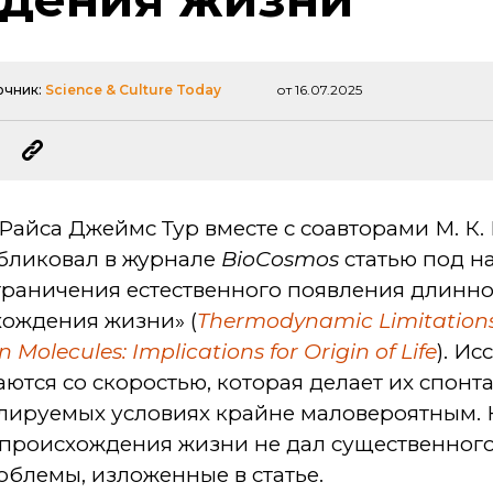
очник:
Science & Culture Today
от 16.07.2025
Райса Джеймс Тур вместе с соавторами М. К.
бликовал в журнале
BioCosmos
статью под н
раничения естественного появления длинно
хождения жизни» (
Thermodynamic Limitations
Molecules: Implications for Origin of Life
). И
аются со скоростью, которая делает их спон
олируемых условиях крайне маловероятным.
 происхождения жизни не дал существенного
блемы, изложенные в статье.