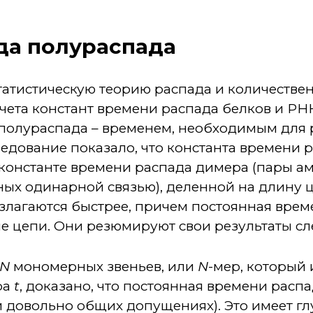
да полураспада
татистическую теорию распада и количестве
чета констант времени распада белков и РН
 полураспада – временем, необходимым для
едование показало, что константа времени 
константе времени распада димера (пары а
ных одинарной связью), деленной на длину 
злагаются быстрее, причем постоянная вре
 цепи. Они резюмируют свои результаты с
N
мономерных звеньев, или
N
-мер, который
ра
t
, доказано, что постоянная времени расп
 довольно общих допущениях). Это имеет гл