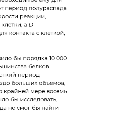
ет период полураспада
орости реакции,
 клетки, а
D
–
я контакта с клеткой,
ило бы порядка 10 000
льшинства белков.
роткий период
здо больших объемов,
по крайней мере восемь
ло бы исследовать,
да не смог бы найти