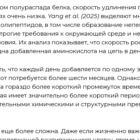
ом полураспада белка, скорость удлинения
ях очень низка.
Yang et al. (2025)
выделяют мн
полипептидов, в том числе образование неп
 строгие требования к окружающей среде и 
вия. Их анализ показывает, что скорость ро
на добавленная аминокислота на цепь в ден
, что каждый день добавляется по одному э
от потребуется более шести месяцев. Однак
за гораздо более короткий промежуток врем
рая имеет значительно более короткий пери
ительными химическими и структурными пре
еще более сложна. Даже если жизненно важ
 содержащей развивающуюся клетку, время, 