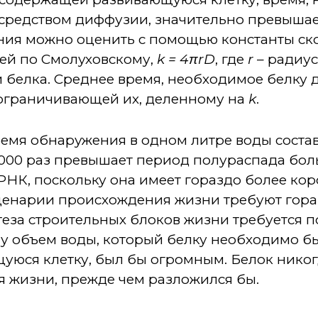
средством диффузии, значительно превыша
ния можно оценить с помощью константы ск
ей по Смолуховскому,
k = 4πrD
, где
r
– радиус
елка. Среднее время, необходимое белку дл
 ограничивающей их, деленному на
k
.
емя обнаружения в одном литре воды состав
00 000 раз превышает период полураспада бо
РНК, поскольку она имеет гораздо более ко
ценарии происхождения жизни требуют гора
теза строительных блоков жизни требуется 
у объем воды, который белку необходимо бы
уюся клетку, был бы огромным. Белок никог
я жизни, прежде чем разложился бы.