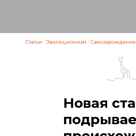
Статьи
/
Эволюционизм
/
Самозарождение
Новая ст
подрывае
происхож