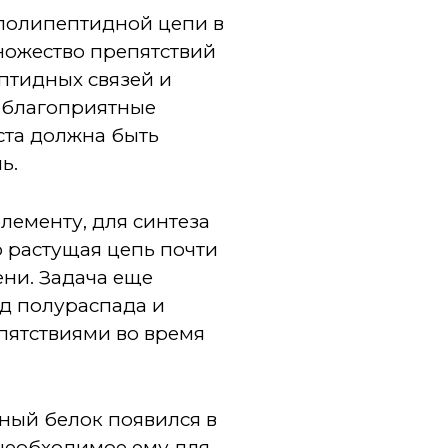
 полипептидной цепи в
ожество препятствий
ептидных связей и
неблагоприятные
ста должна быть
ь.
лементу, для синтеза
о растущая цепь почти
ени. Задача еще
од полураспада и
пятствиями во время
ный белок появился в
необходимое ему для