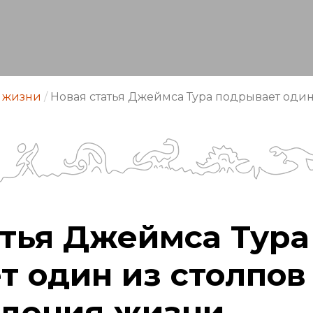
 жизни
/
Новая статья Джеймса Тура подрывает оди
атья Джеймса Тура
т один из столпов
дения жизни