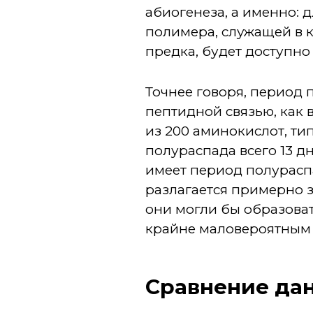
абиогенеза, а именно:
полимера, служащей в 
предка, будет доступно
Точнее говоря, период 
пептидной связью, как 
из 200 аминокислот, т
полураспада всего 13 д
имеет период полураспа
разлагается примерно з
они могли бы образоват
крайне маловероятным 
Сравнение да