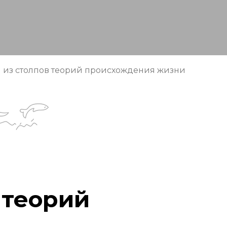
н из столпов теорий происхождения жизни
 теорий