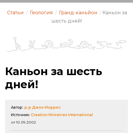
Статьи
/
Геология
/
Гранд-каньйон
/
Каньон за
шесть дней!
Каньон за шесть
дней!
Автор:
д-р Джон Моррис
Источник:
Creation Ministries International
от 10.09.2002