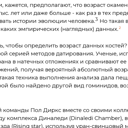
и, кажется, предполагают, что возраст окаме
тыс. лет или даже больше - как раз в тех пре
3
овать истории эволюции человека.
Но такая 
2
икаких эмпирических (наглядных) данных.
ть, чтобы определить возраст данных костей?
ой серией методов датирования. Ученые, исп
ана в натечных отложениях и сравнивают ее
жений, получая вероятный абсолютный возра
такая техника выполнения анализа дала пещ
торой было найдено другой вид гоминидов, во
й команды Пол Диркс вместе со своими колл
 комплекса Диналеди (Dinaledi Chamber), в
да (Rising star), используя уран-свинцовый 