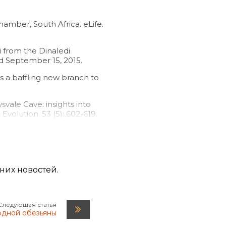
amber, South Africa. eLife.
i from the Dinaledi
ed September 15, 2015.
ds a baffling new branch to
svale Cave: insights into
volution. 53 (5): 602-619.
ring cave deposits in South
 10, 2015, accessed
дних новостей.
Следующая статья
одной обезьяны