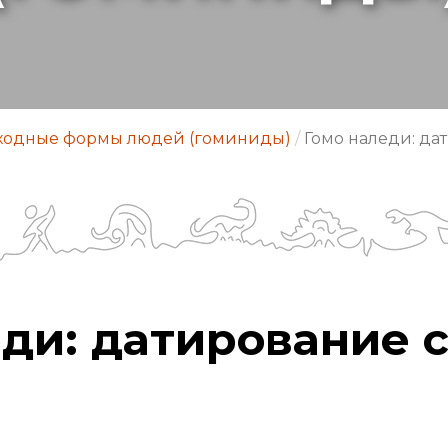
ходные формы людей (гоминиды)
/
Гомо наледи: да
еди: датирование 