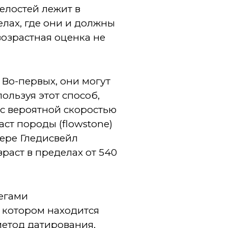
нелостей лежит в
делах, где они и должны
возрастная оценка не
 Во-первых, они могут
ользуя этот способ,
 с вероятной скоростью
ст породы (flowstone)
ере Гледисвейл
зраст в пределах от 540
егами
 котором находится
метод датирования,