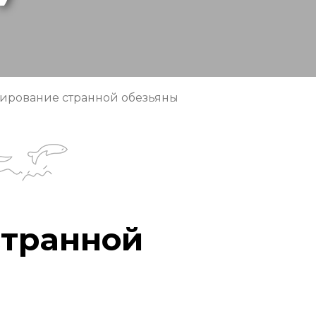
тирование странной обезьяны
странной