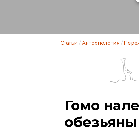
Статьи
/
Антропология
/
Пере
Гомо нал
обезьяны