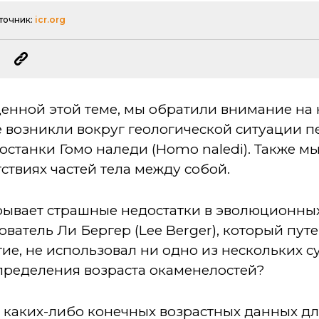
точник:
icr.org
щенной этой теме, мы обратили внимание на
е возникли вокруг геологической ситуации п
станки Гомо наледи (Homo naledi). Также мы
ствиях частей тела между собой.
рывает страшные недостатки в эволюционных
ватель Ли Бергер (Lee Berger), который пут
тие, не использовал ни одно из нескольких 
пределения возраста окаменелостей?
 каких-либо конечных возрастных данных д