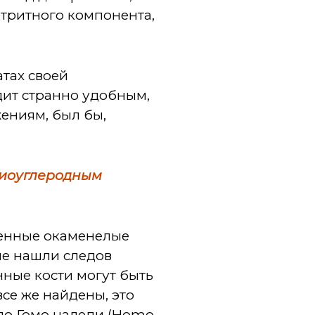
етритного компонента,
атах своей
дит странно удобным,
жениям, был бы,
иоуглеродным
йденные окаменелые
не нашли следов
нные кости могут быть
все же найдены, это
ило Гомо наледи (Homo