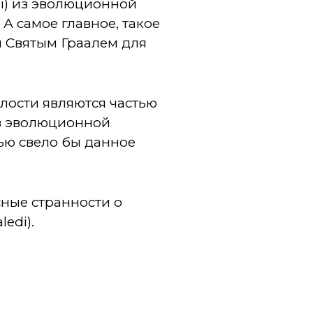
di) из эволюционной
А самое главное, такое
я Святым Граалем для
елости являются частью
 в эволюционной
ью свело бы данное
ные странности о
edi).