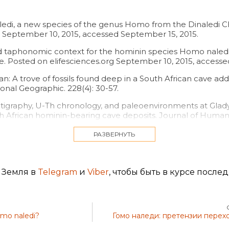
aledi, a new species of the genus Homo from the Dinaledi Ch
g September 10, 2015, accessed September 15, 2015.
 and taphonomic context for the hominin species Homo naled
fe. Posted on elifesciences.org September 10, 2015, access
an: A trove of fossils found deep in a South African cave ad
onal Geographic. 228(4): 30-57.
tratigraphy, U-Th chronology, and paleoenvironments at Glady
th African hominin-bearing cave deposits. Journal of Human E
Contemporary flowstone development links early hominin bea
РАЗВЕРНУТЬ
ciences Letters. 306 (1): 23-32.
 Disputed Genius. Nova Next. Posted on pbs.org September
 Земля в
Telegram
и
Viber
, чтобы быть в курсе после
 resonance (ESR) dating. Quaternary International. 1: 65-109.
mo naledi?
Гомо наледи: претензии перех