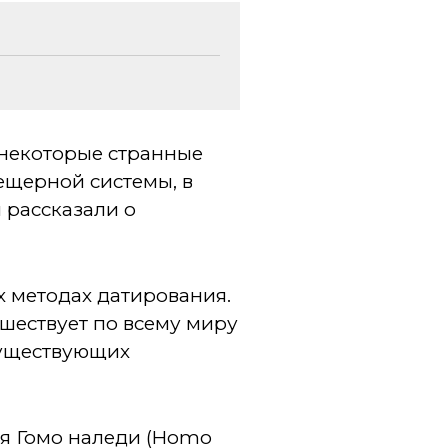
 некоторые странные
ещерной системы, в
 рассказали о
 методах датирования.
ешествует по всему миру
существующих
ля Гомо наледи (Homo