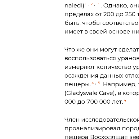
,
,
1
2
3
naledi)
. Однако, он
пределах от 200 до 250 
быть, чтобы соответств
имеет в своей основе н
Что же они могут сдела
воспользоваться уранов
измеряют количество ур
осаждения данных отло
,
4
5
пещеры.
Например, 
(Gladysvale Cave), в ко
4
000 до 700 000 лет.
Член исследовательско
проанализировал породу
пещера Восходящая звез