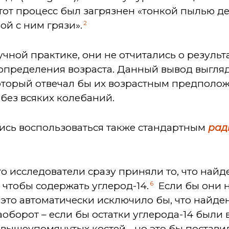
 этот процесс был загрязнен «тонкой пылью д
2
ой с ним грязи».
ной практике, они не отчитались о результ
определения возраста. Данный вывод выгля
который отвечал бы их возрастным предполо
без всяких колебаний.
ись воспользоваться также стандартным
рад
что исследователи сразу приняли то, что на
6
 чтобы содержать углерод-14.
Если бы они 
, это автоматически исключило бы, что найде
аоборот – если бы остатки углерода-14 были 
 вышеупомянутых костей - но это бы постав