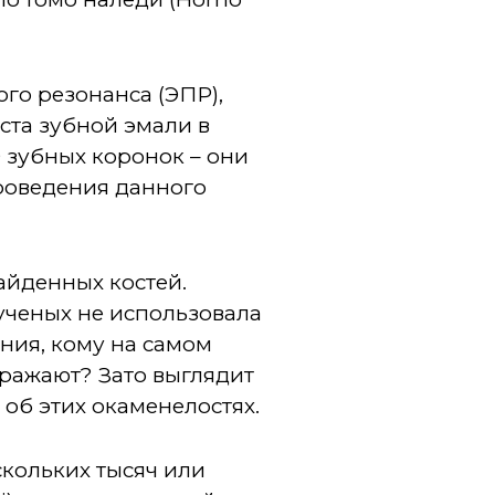
го резонанса (ЭПР),
ста зубной эмали в
 зубных коронок – они
роведения данного
айденных костей.
ученых не использовала
ния, кому на самом
тражают? Зато выглядит
 об этих окаменелостях.
скольких тысяч или