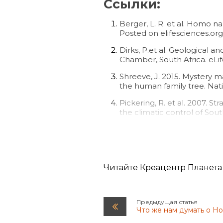
Ссылки:
Berger, L. R. et al. Homo n
Posted on elifesciences.or
Dirks, P.et al. Geological
Chamber, South Africa. eLi
Shreeve, J. 2015. Mystery m
the human family tree. Nati
Pickering, R. et al. 2007. S
the climatic control of Sou
Pickering, R. et al. 2011. 
Africa. Earth and Planetary S
Bascomb, B. Archaeology's
October 4, 2015.
Читайте Креацентр Планета
Grün, R. 1989. Electron spin
Предыдущая статья
Что же нам думать о Ho