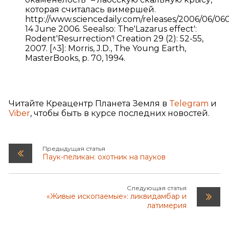
которая считалась вимершей.
http://www.sciencedaily.com/releases/2006/06/06
14 June 2006. Seealso: The'Lazarus effect':
Rodent'Resurrection'! Creation 29 (2): 52-55,
2007. [^3]: Morris, J.D., The Young Earth,
MasterBooks, p. 70, 1994.
Читайте Креацентр Планета Земля в
Telegram
и
Viber
, чтобы быть в курсе последних новостей.
Предыдущая статья
Паук-пеликан: охотник на пауков
Следующая статья
«Живые ископаемые»: ликвидамбар и
латимерия