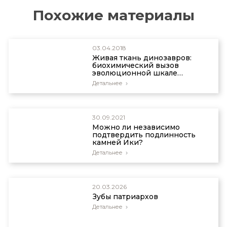
Похожие материалы
03.04.2018
Живая ткань динозавров:
биохимический вызов
эволюционной шкале
времени
Детальнее
30.09.2021
Можно ли независимо
подтвердить подлинность
камней Ики?
Детальнее
20.03.2026
Зубы патриархов
Детальнее