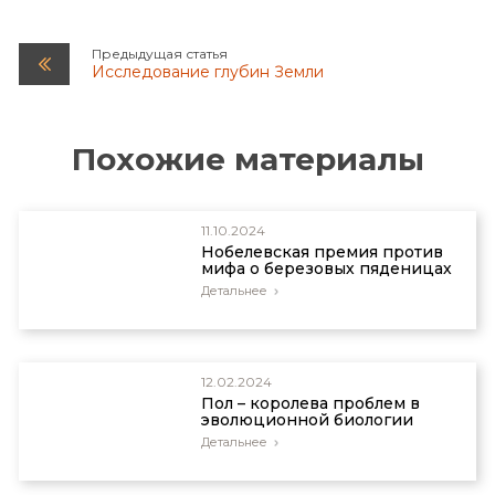
кальцит бесцветный или белый, но он также
может быть желтым, розовым, коричневым
Предыдущая статья
или зеленым.
Исследование глубин Земли
Thompson, P., Scientists’ spray has proven rock
steady, Construction News 6737:36, 11 October
2001.
Похожие материалы
11.10.2024
Нобелевская премия против
мифа о березовых пяденицах
Детальнее
12.02.2024
Пол – королева проблем в
эволюционной биологии
Детальнее