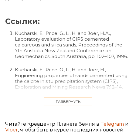
Ссылки:
Kucharski, E., Price, G., Li, H. and Joer, H.A.,
Laboratory evaluation of CIPS cemented
calcareous and silica sands, Proceedings of the
7th Australia New Zealand Conference on
Geomechanics, South Australia, pp. 102–107, 1996.
Kucharski, E., Price, G., Li, H. and Joer, H.,
Engineering properties of sands cemented using
the calcite in situ precipitation system (CIPS),
Exploration and Mining Research News 7:12–14,
January 1997.
РАЗВЕРНУТЬ
Кристаллы кальцита (CaCO₃) имеют
характерную призматическую форму и могут
быть поцарапаны металлом. Кварц (SiO₂)
тверже металла. Кораллы и раковины
Читайте Креацентр Планета Земля в
Telegram
и
образованы из кальцита, как и большинство
Viber
, чтобы быть в курсе последних новостей.
сталактитов и сталагмитов в пещерах. Обычно