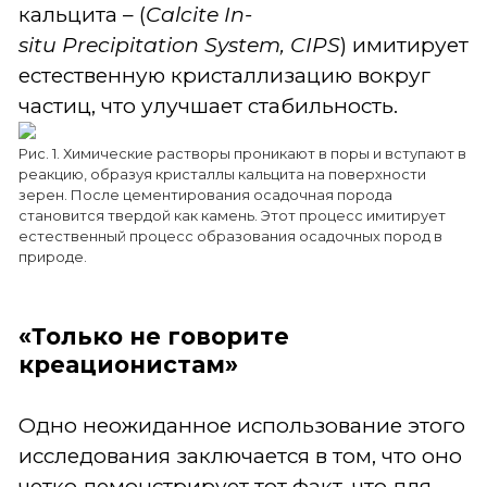
кальцита – (
Calcite
In
-
situ
Precipitation
System
, CIPS
) имитирует
естественную кристаллизацию вокруг
частиц, что улучшает стабильность.
Рис. 1. Химические растворы проникают в поры и вступают в
реакцию, образуя кристаллы кальцита на поверхности
зерен. После цементирования осадочная порода
становится твердой как камень. Этот процесс имитирует
естественный процесс образования осадочных пород в
природе.
«Только не говорите
креационистам»
Одно неожиданное использование этого
исследования заключается в том, что оно
четко демонстрирует тот факт, что для