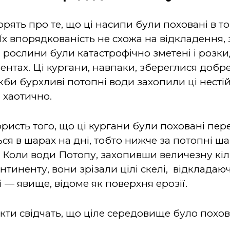
ять про те, що ці насипи були поховані в то
 Їх впорядкованість не схожа на відкладення
 рослини були катастрофічно зметені і розки
нентах. Ці кургани, навпаки, збереглися добр
Якби бурхливі потопні води захопили ці несті
 хаотично.
ристь того, що ці кургани були поховані пер
ся в шарах на дні, тобто нижче за потопні ш
 Коли води Потопу, захопивши величезну кіль
тиненту, вони зрізали цілі скелі, відкладаю
 — явище, відоме як поверхня ерозії.
кти свідчать, що ціле середовище було похов