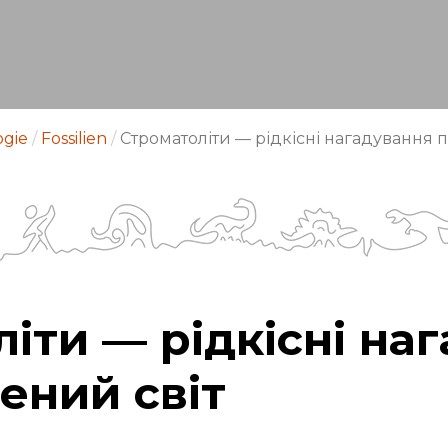
ogie
/
Fossilien
/
Строматоліти — рідкісні нагадування п
іти — рідкісні на
ений світ