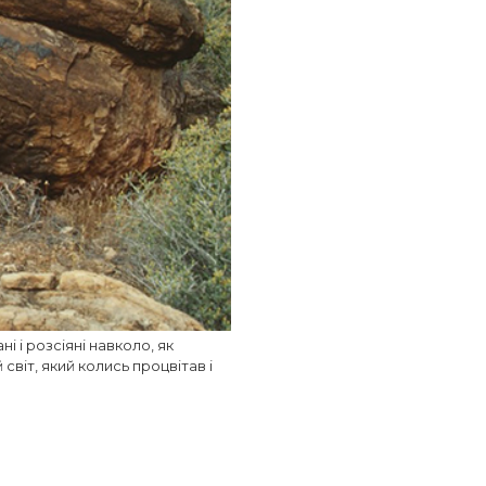
і і розсіяні навколо, як
світ, який колись процвітав і