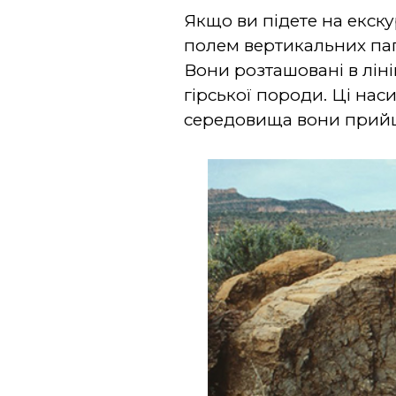
Якщо ви підете на екску
полем вертикальних пагор
Вони розташовані в лін
гірської породи. Ці нас
середовища вони прийш