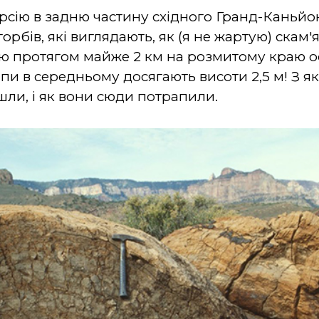
рсію в задню частину східного Гранд-Каньйону
бів, які виглядають, як (я не жартую) скам'ян
ію протягом майже 2 км на розмитому краю 
ипи в середньому досягають висоти 2,5 м! З я
ли, і як вони сюди потрапили.