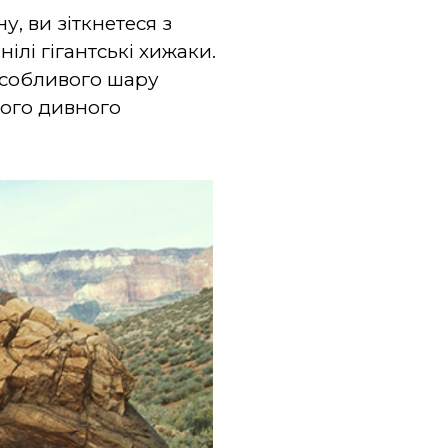
, ви зіткнетеся з
ілі гігантські хижаки.
особливого шару
кого дивного