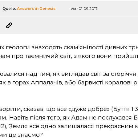
Quelle:
Answers in Genesis
von 01.09.2017
ях геологи знаходять скам'янілості дивних тр
ам про таємничий світ, з якого вони прийш
алися над тим, як виглядав світ за сторіччя
 як в горах Аппалачів, або барвисті коралові
ворити, сказав, що все «дуже добре» (Буття 1:3
. Навіть після того, як Адам не послухався Б
 5:12), Земля все одно залишалася прекрасним 
ми це знаємо?