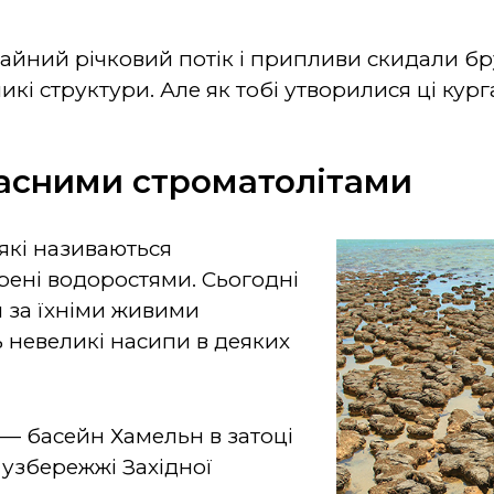
чайний річковий потік і припливи скидали бр
ликі структури. Але як тобі утворилися ці кур
часними строматолітами
 які називаються
рені водоростями. Сьогодні
 за їхніми живими
ь невеликі насипи в деяких
— басейн Хамельн в затоці
узбережжі Західної