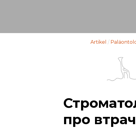
Artikel
/
Paläontol
Строматол
про втрач