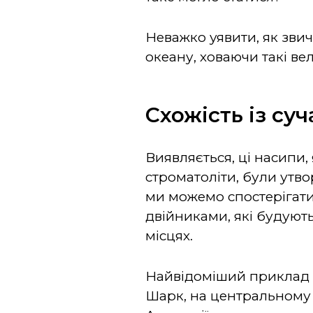
Неважко уявити, як зви
океану, ховаючи такі ве
Схожість із су
Виявляється, ці насипи,
строматоліти, були утво
ми можемо спостерігати
двійниками, які будуют
місцях.
Найвідоміший приклад 
Шарк, на центральному 