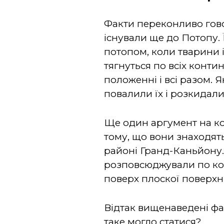
Факти переконливо говор
існували ще до Потопу.
потопом, коли тварини і
тягнуться по всіх конти
положенні і всі разом. 
повалили їх і розкидали
Ще один аргумент на ко
тому, що вони знаходять
районі Гранд-Каньйону.
розповсюджували по кон
поверх плоскої поверхні
Відтак вищенаведені фа
таке могло статися?