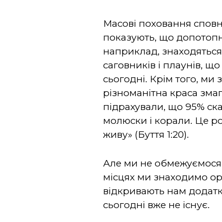
Масові поховання сповне
показують, що допотопни
наприклад, знаходяться
саговників і плаунів, що
сьогодні. Крім того, ми
різноманітна краса змаг
підрахували, що 95% скам
молюски і корали. Це р
живу» (Буття 1:20).
Але ми не обмежуємося п
місцях ми знаходимо орг
відкривають нам додатко
сьогодні вже не існує.