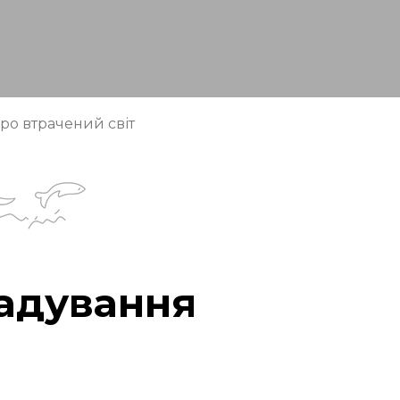
ро втрачений світ
гадування