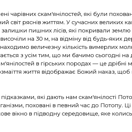
ні чарівних скам'янілостей, які були похован
й світ ряснів життям. У сучасних великих ка
 залишки пишних лісів, які покривали земл
 височіли на 30 м, на відміну від будь-яких д
 знаходимо величезну кількість вимерлих молю
ається з усім тим, що ми бачимо сьогодні на 
'янілостей в гірських породах — це дрібні мор
озмаїття життя відображає Божий наказ, щоб
ідказками, які дають нам скам'янілості Потоп
анізми, поховані в певний час до Потопу. Ці
ве вікно в підводну середовище, яке колись 