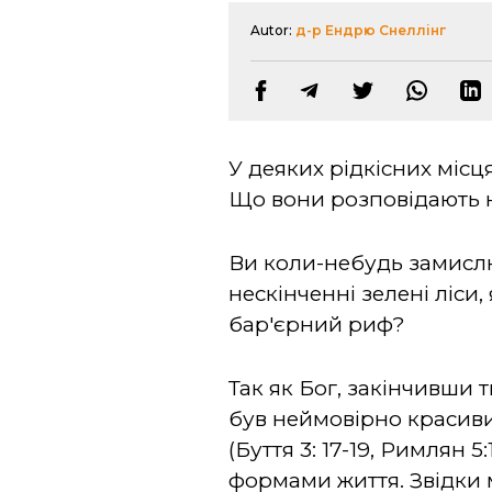
Autor:
д-р Ендрю Снеллінг
У деяких рідкісних місц
Що вони розповідають н
Ви коли-небудь замислюв
нескінченні зелені ліси,
бар'єрний риф?
Так як Бог, закінчивши т
був неймовірно красивим
(Буття 3: 17-19, Римлян
формами життя. Звідки 