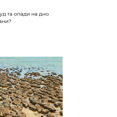
уд та опади на дно
гани?