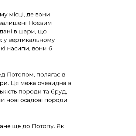
му місці, де вони
, залишені Ноєвим
дані в шари, що
е: у вертикальному
йкі насипи, вони б
ед Потопом, полягає в
ари. Ця межа очевидна в
кість породи та бруд,
чи нові осадові породи
ане ще до Потопу. Як