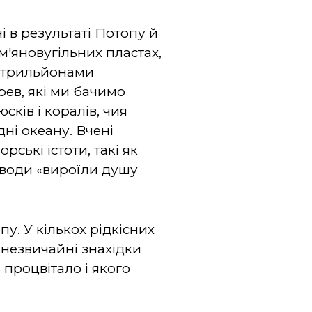
і в результаті Потопу й
м'яновугільних пластах,
ю трильйонами
ерев, які ми бачимо
сків і коралів, чия
дні океану. Вчені
ські істоти, такі як
 води «вироїли душу
у. У кількох рідкісних
 незвичайні знахідки
процвітало і якого