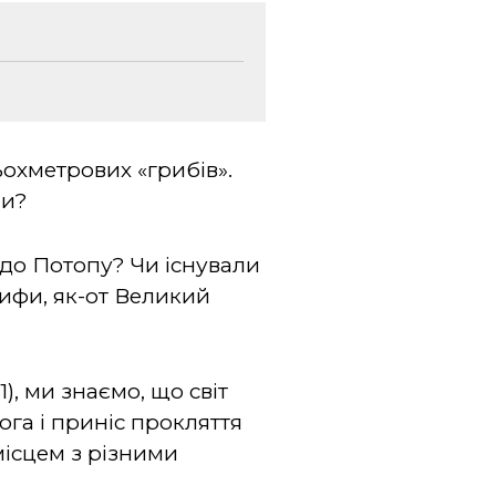
ьохметрових «грибів».
ли?
 до Потопу? Чи існували
 рифи, як-от Великий
1), ми знаємо, що світ
ога і приніс прокляття
місцем з різними