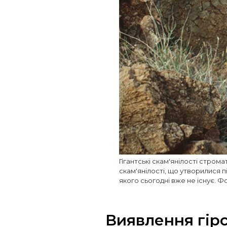
Гігантські скам'янілості строма
скам'янілості, що утворилися п
якого сьогодні вже не існує. 
Виявлення гірс