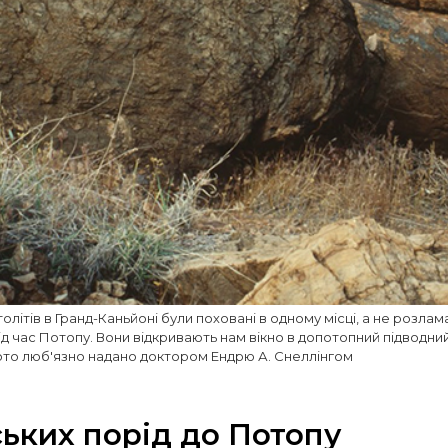
толітів в Гранд-Каньйоні були поховані в одному місці, а не розламан
ід час Потопу. Вони відкривають нам вікно в допотопний підводний 
Фото люб'язно надано доктором Ендрю А. Снеллінгом
ьких порід до Потопу