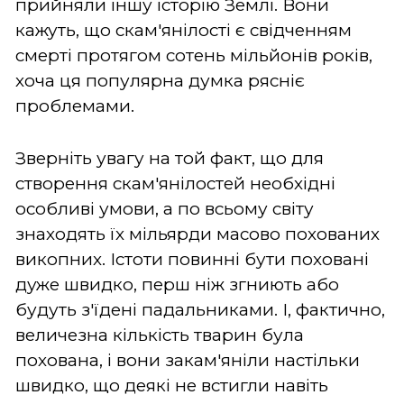
прийняли іншу історію Землі. Вони
кажуть, що скам'янілості є свідченням
смерті протягом сотень мільйонів років,
хоча ця популярна думка рясніє
проблемами.
Зверніть увагу на той факт, що для
створення скам'янілостей необхідні
особливі умови, а по всьому світу
знаходять їх мільярди масово похованих
викопних. Істоти повинні бути поховані
дуже швидко, перш ніж згниють або
будуть з'їдені падальниками. І, фактично,
величезна кількість тварин була
похована, і вони закам'яніли настільки
швидко, що деякі не встигли навіть