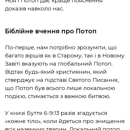
Ноя і Потоп дає краще пояснення
доказів навколо нас.
Біблійне вчення про Потоп
По-перше, нам потрібно зрозуміти, що
багато віршів як в Старому, так і в Новому
Завіті вказують на глобальний Потоп.
Відтак будь-який християнин, який
стверджує на підставі Святого Писання,
що Потоп був всього лише локальною
подією, стикається з важкою битвою.
У книзі Буття 6-9:13 разів згадується
«кожне тіло», коли йдеться про знищення
всіх наземних тварин. Локальний потоп