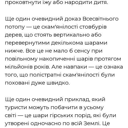
проковтнути їжу або народити дитя.
Ще один очевидний доказ Всесвітнього
потопу
—
це скам'янілості стовбурів
дерев, що стоять вертикально або
перевернутими декількома шарами
нижче. Все це не мало б сенсу при
повільному накопиченні шарів протягом
мільйонів років. Але навпаки
—
це ознака
того, що полістратні скам'янілості були
поховані дуже швидко.
Ще один очевидний приклад, який
туристи можуть побачити в усьому
світі
—
це шари гірських порід, які були
утворені одночасно по всій Землі. Це