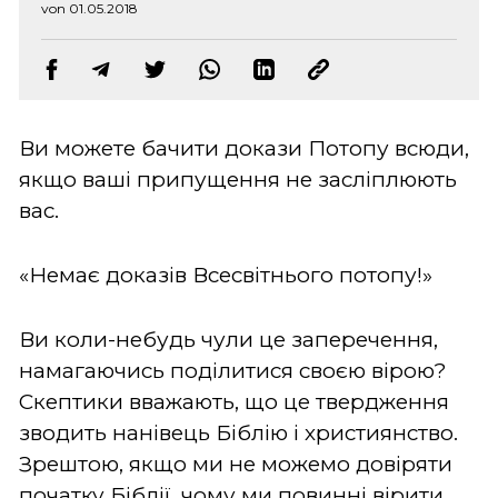
von 01.05.2018
Ви можете бачити докази Потопу всюди,
якщо ваші припущення не засліплюють
вас.
«Немає доказів Всесвітнього потопу!»
Ви коли-небудь чули це заперечення,
намагаючись поділитися своєю вірою?
Скептики вважають, що це твердження
зводить нанівець Біблію і християнство.
Зрештою, якщо ми не можемо довіряти
початку Біблії, чому ми повинні вірити