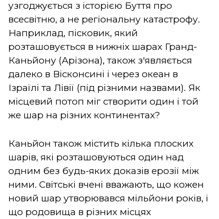
узгоджується з історією Буття про
всесвітню, а не регіональну катастрофу.
Наприклад, пісковик, який
розташовується в нижніх шарах Гранд-
Каньйону (Арізона), також з'являється
далеко в Вісконсині і через океан в
Ізраїлі та Лівії (під різними назвами). Як
місцевий потоп міг створити один і той
же шар на різних континентах?
Каньйон також містить кілька плоских
шарів, які розташовуються один над
одним без будь-яких доказів ерозії між
ними. Світські вчені вважають, що кожен
новий шар утворювався мільйони років, і
що родовища в різних місцях