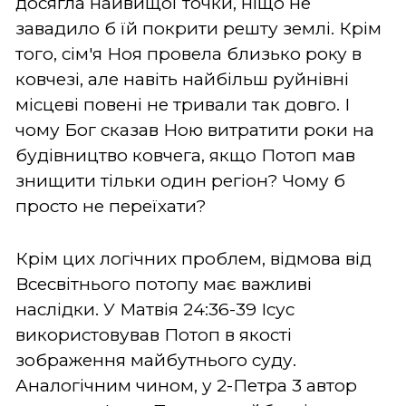
досягла найвищої точки, ніщо не
завадило б їй покрити решту землі. Крім
того, сім'я Ноя провела близько року в
ковчезі, але навіть найбільш руйнівні
місцеві повені не тривали так довго. І
чому Бог сказав Ною витратити роки на
будівництво ковчега, якщо Потоп мав
знищити тільки один регіон? Чому б
просто не переїхати?
Крім цих логічних проблем, відмова від
Всесвітнього потопу має важливі
наслідки. У Матвія 24:36-39 Ісус
використовував Потоп в якості
зображення майбутнього суду.
Аналогічним чином, у 2-Петра 3 автор