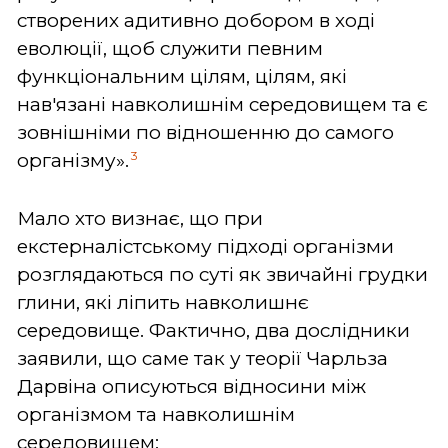
створених адитивно добором в ході
еволюції, щоб служити певним
функціональним цілям, цілям, які
нав'язані навколишнім середовищем та є
зовнішніми по відношенню до самого
3
організму».
Мало хто визнає, що при
екстерналістському підході організми
розглядаються по суті як звичайні грудки
глини, які ліпить навколишнє
середовище. Фактично, два дослідники
заявили, що саме так у теорії Чарльза
Дарвіна описуються відносини між
організмом та навколишнім
середовищем: