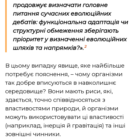
продовжує визначати головне
питання сучасних еволюційних
дебатів: функціональна адаптація чи
структурні обмеження зберігають
пріоритет у визначенні еволюційних
2
шляхів та напрямків?».
В цьому випадку явище, яке найбільше
потребує пояснення, – чому організми
так добре вписуються в навколишнє
середовище? Вони мають риси, які,
здається, точно співвідносяться з
властивостями природи, й організми
можуть використовувати ці властивості
(наприклад, інерція й гравітація) та інші
зовнішні чинники.