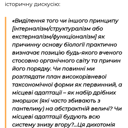
історичну дискусію:
«Виділення того чи іншого принципу
[інтерналізм/структуралізм або
екстерналізм/функціоналізм] як
причинну основу біології практично
визначає позицію будь-якого вченого
стосовно органічного світу та причин
його порядку. Чи повинні ми
розглядати план високорівневої
таксономічної форми як первинний, а
місцеві адаптації – як набір дрібних
зморшок (які часто збивають з
пантелику) на абстрактній величі? Чи
місцеві адаптації будують всю
систему знизу вгору?...Ця дихотомія