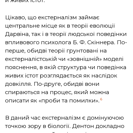
й живих істот.
Цікаво, що екстерналізм займає
центральне місце як в теорії еволюції
Дарвіна, так і в теорії людської поведінки
впливового психолога Б. Ф. Скіннера. По-
перше, обидві теорії грунтовані на
екстерналістській чи «зовнішній» моделі
пояснення, в якій структура чи поведінка
живих істот розглядається як наслідок
довкілля. По-друге, обидві вони
спираються на процес, який можна
6
описати як «проби та помилки».
В даний час екстерналізм є домінуючою
точкою зору в біології. Дентон докладно