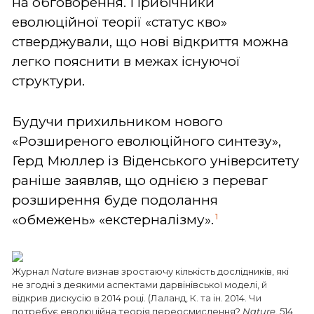
на обговорення. Прибічники
еволюційної теорії «статус кво»
стверджували, що нові відкриття можна
легко пояснити в межах існуючої
структури.
Будучи прихильником нового
«Розширеного еволюційного синтезу»,
Герд Мюллер із Віденського університету
раніше заявляв, що однією з переваг
розширення буде подолання
1
«обмежень» «екстерналізму».
Журнал
Nature
визнав зростаючу кількість дослідників, які
не згодні з деякими аспектами дарвінівської моделі, й
відкрив дискусію в 2014 році. (Лаланд, К. та ін. 2014. Чи
потребує еволюційна теорія переосмислення?
Nature
. 514