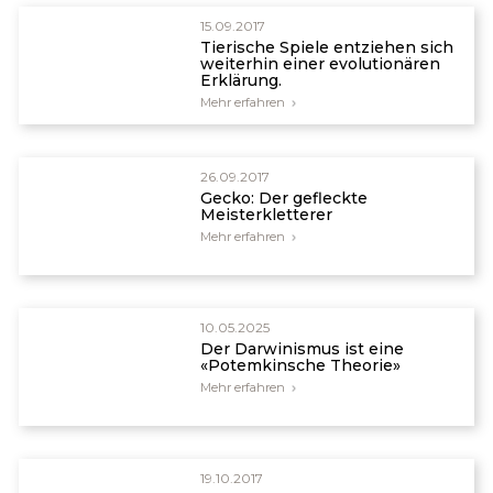
https://www.evolutionnews.org/2016/02/two_views_of
15.09.2017
Tierische Spiele entziehen sich
weiterhin einer evolutionären
Erklärung.
Mehr erfahren
26.09.2017
Gecko: Der gefleckte
Meisterkletterer
Mehr erfahren
10.05.2025
Der Darwinismus ist eine
«Potemkinsche Theorie»
Mehr erfahren
19.10.2017