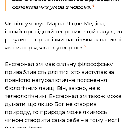
4
селективних умов з часом».
Як підсумовує Марта Лінде Медіна,
інший провідний теоретик в цій галузі, «в
результаті організми настільки ж пасивні,
5
як і матерія, яка їх утворює».
Екстерналізм має сильну філософську
привабливість для тих, хто виступає за
повністю натуралістичне пояснення
біологічних явищ. Він, звісно, не є
телеологічним. Екстерналізм також може
думати, що якщо Бог не створив
природу, то природа може якимось
чином створити сама себе – в тому числі