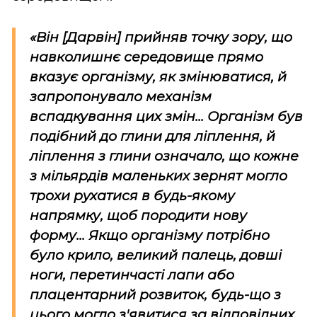
«Він [Дарвін] прийняв точку зору, що
навколишнє середовище прямо
вказує організму, як змінюватися, й
запропонувало механізм
вспадкування цих змін... Організм був
подібний до глини для ліплення, й
ліплення з глини означало, що кожне
з мільярдів маленьких зернят могло
трохи рухатися в будь-якому
напрямку, щоб породити нову
форму... Якщо організму потрібно
було крило, великий палець, довші
ноги, перетинчасті лапи або
плацентарний розвиток, будь-що з
цього могло з'явитися за відповідних