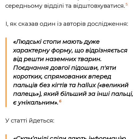
5
середньому відділі та відштовхуватися.
І, як сказав один із авторів дослідження:
«Людські стопи мають дуже
характерну форму, що відрізняється
від решти наземних тварин.
Поєднання довгої підошви, п'яти
коротких, спрямованих вперед
пальців без кігтів та
hallux
(«великий
палець»), який більший за інші пальці,
6
є унікальним».
У статті йдеться:
«Скам’янілі сліди дають інформацію