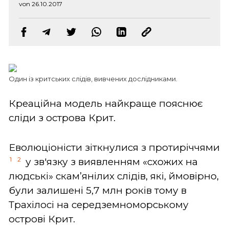
von 26.10.2017
Один із критських слідів, вивчених дослідниками.
Креаційна модель найкраще пояснює
сліди з острова Крит.
Еволюціоністи зіткнулися з протиріччями
1
2
у зв'язку з виявленням «схожих на
людські» скам’янілих слідів, які, ймовірно,
були залишені 5,7 млн років тому в
Трахілосі на середземноморському
острові Крит.