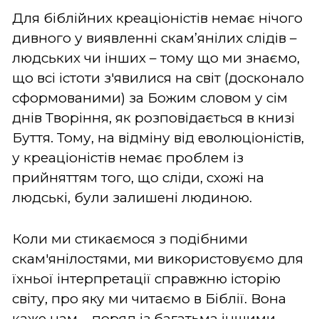
Для біблійних креаціоністів немає нічого
дивного у виявленні скам’янілих слідів –
людських чи інших – тому що ми знаємо,
що всі істоти з'явилися на світ (досконало
сформованими) за Божим словом у сім
днів Творіння, як розповідається в книзі
Буття. Тому, на відміну від еволюціоністів,
у креаціоністів немає проблем із
прийняттям того, що сліди, схожі на
людські, були залишені людиною.
Коли ми стикаємося з подібними
скам'янілостями, ми використовуємо для
їхньої інтерпретації справжню історію
світу, про яку ми читаємо в Біблії. Вона
каже нам – поряд із багатьма іншими