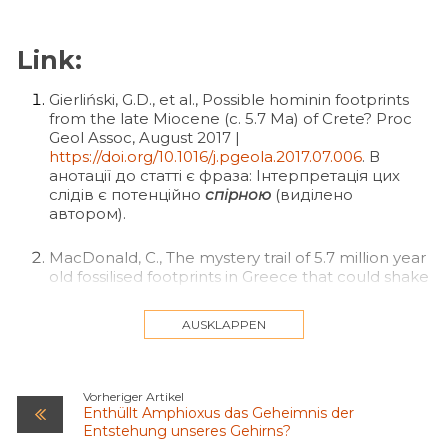
Link:
Gierliński, G.D., et al., Possible hominin footprints
from the late Miocene (c. 5.7 Ma) of Crete? Proc
Geol Assoc, August 2017 |
https://doi.org/10.1016/j.pgeola.2017.07.006
. В
анотації до статті є фраза: Інтерпретація цих
слідів є потенційно
спірною
(виділено
автором).
MacDonald, C., The mystery trail of 5.7 million year
old fossilised footprints in Greece that could shake
up our understanding of human evolution,
dailymail.co.uk, September 2017. Один із авторів
AUSKLAPPEN
дослідження, професор Пер Алберг, заявив:
«Що робить це
спірним
, так це вік та
місцезнаходження відбитків» (виділено
автором).
Vorheriger Artikel
Enthüllt Amphioxus das Geheimnis der
Entstehung unseres Gehirns?
Laetoli footprint trails, humanorigins.si.edu,