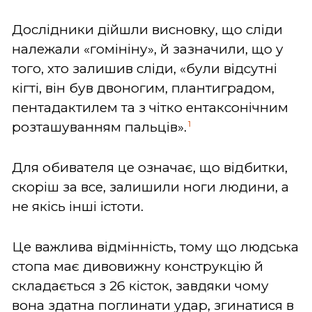
Дослідники дійшли висновку, що сліди
належали «гомініну», й зазначили, що у
того, хто залишив сліди, «були відсутні
кігті, він був двоногим, плантиградом,
пентадактилем та з чітко ентаксонічним
1
розташуванням пальців».
Для обивателя це означає, що відбитки,
скоріш за все, залишили ноги людини, а
не якісь інші істоти.
Це важлива відмінність, тому що людська
стопа має дивовижну конструкцію й
складається з 26 кісток, завдяки чому
вона здатна поглинати удар, згинатися в