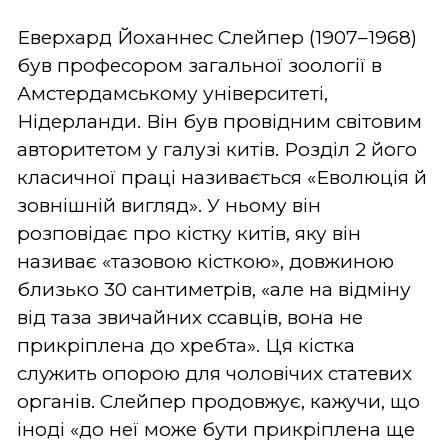
Еверхард Йоханнес Слейпер (1907–1968)
був професором загальної зоології в
Амстердамському університеті,
Нідерланди. Він був провідним світовим
авторитетом у галузі китів. Розділ 2 його
класичної праці називається «Еволюція й
зовнішній вигляд». У ньому він
розповідає про кістку китів, яку він
називає «тазовою кісткою», довжиною
близько 30 сантиметрів, «але на відміну
від таза звичайних ссавців, вона не
прикріплена до хребта». Ця кістка
служить опорою для чоловічих статевих
органів. Слейпер продовжує, кажучи, що
іноді «до неї може бути прикріплена ще