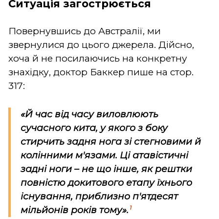
Ситуація загострюється
Повернувшись до Австралії, ми
звернулися до цього джерела. Дійсно,
хоча й не посилаючись на конкретну
знахідку, доктор Баккер пише на стор.
317:
«Й час від часу виловлюють
сучасного кита, у якого з боку
стирчить задня нога зі стегновими й
колінними м'язами. Ці атавістичні
задні ноги – не що інше, як рештки
повністю докитового етапу їхнього
існування, приблизно п'ятдесят
1
мільйонів років тому».