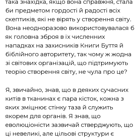
така знахідка, якщо вона справжня, стала
би предметом гордості й радості всіх
скептиків, які не вірять у створення світу.
Вона неодноразово використовувалася б
як головна зброя в їх численних
нападках на захисників Книги Буття й
біблійного авторитету, так чому ж жодна
зі світових організацій, що підтримують
теорію створення світу, не чула про це?
Я, звичайно, знав, що в деяких сучасних
китів в тканинах є пара кісток, кожна з
яких зміцнює стінку таза й служить
якорем для органів. Я знав, що
еволюціоністи зазвичай стверджують, що
ці невеликі, але цільові структури є