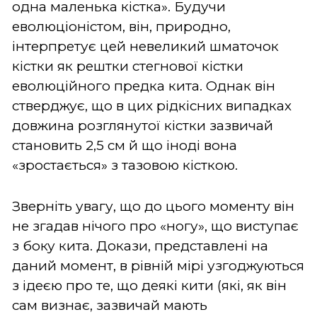
одна маленька кістка». Будучи
еволюціоністом, він, природно,
інтерпретує цей невеликий шматочок
кістки як рештки стегнової кістки
еволюційного предка кита. Однак він
стверджує, що в цих рідкісних випадках
довжина розглянутої кістки зазвичай
становить 2,5 см й що іноді вона
«зростається» з тазовою кісткою.
Зверніть увагу, що до цього моменту він
не згадав нічого про «ногу», що виступає
з боку кита. Докази, представлені на
даний момент, в рівній мірі узгоджуються
з ідеєю про те, що деякі кити (які, як він
сам визнає, зазвичай мають