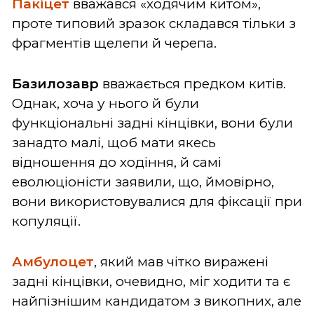
Пакіцет
вважався «ходячим китом»,
проте типовий зразок складався тільки з
фрагментів щелепи й черепа.
Базилозавр
вважається предком китів.
Однак, хоча у нього й були
функціональні задні кінцівки, вони були
занадто малі, щоб мати якесь
відношення до ходіння, й самі
еволюціоністи заявили, що, ймовірно,
вони використовувалися для фіксації при
копуляції.
Амбулоцет
, який мав чітко виражені
задні кінцівки, очевидно, міг ходити та є
найпізнішим кандидатом з викопних, але