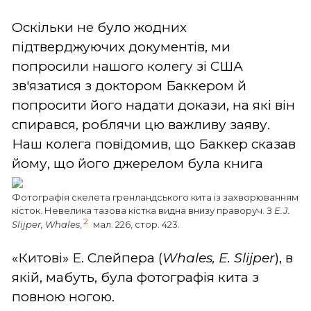
Оскільки не було жодних
підтверджуючих документів, ми
попросили нашого колегу зі США
зв'язатися з доктором Баккером й
попросити його надати докази, на які він
спирався, роблячи цю важливу заяву.
Наш колега повідомив, що Баккер сказав
йому, що його
джерелом була книга
Фотографія скелета гренландського кита із захворюванням
кісток. Невелика тазова кістка видна внизу праворуч. З
E.J.
2
Slijper, Whales
,
мал. 226, стор. 423.
«Китові» Е. Слейпера (
Whales,
E.
Slijper
), в
якій, мабуть, була фотографія кита з
повною ногою.