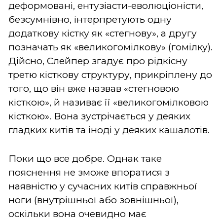
деформовані, ентузіасти-еволюціоністи,
безсумнівно, інтерпретують одну
додаткову кістку як «стегнову», а другу
позначать як «великогомілкову» (гомілку).
Дійсно, Слейпер згадує про рідкісну
третю кісткову структуру, прикріплену до
того, що він вже назвав «стегновою
кісткою», й називає її «великогомілковою
кісткою». Вона зустрічається у деяких
гладких китів та іноді у деяких кашалотів.
Поки що все добре. Однак таке
пояснення не зможе впоратися з
наявністю у сучасних китів справжньої
ноги (внутрішньої або зовнішньої),
оскільки вона очевидно має