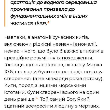
адаптація до водного середовища
проживання призвела до
фундаментальних змін в інших
3
частинах тіла».
Навпаки, в анатомії сучасних китів,
включаючи рідкісні незначні аномалії,
немає нічого, що було б важко вписати в
креаційне розуміння їх походження.
Господь, що став плоттю, вказав у Марка
10:6, що люди були створені «від початку
створення» (а не мільярди років потому).
Кити, поряд з іншими морськими
істотами, були створені всього на один
4
день раніше.
Той самий Бог, Який
здатний воскресити людину з мертвих,