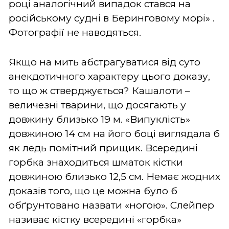
році аналогічний випадок стався на
російському судні в Беринговому морі» .
Фотографії не наводяться.
Якщо на мить абстрагуватися від суто
анекдотичного характеру цього доказу,
то що ж стверджується? Кашалоти –
величезні тварини, що досягають у
довжину близько 19 м. «Випуклість»
довжиною 14 см на його боці виглядала б
як ледь помітний прищик. Всередині
горбка знаходиться шматок кістки
довжиною близько 12,5 см. Немає жодних
доказів того, що це можна було б
обґрунтовано назвати «ногою». Слейпер
називає кістку всередині «горбка»