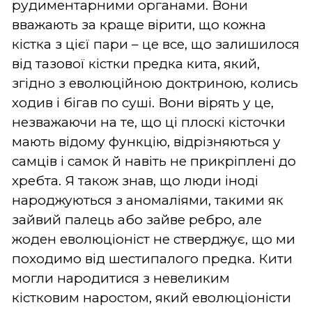
рудиментарними органами. Вони
вважають за краще вірити, що кожна
кістка з цієї пари – це все, що залишилося
від тазової кістки предка кита, який,
згідно з еволюційною доктриною, колись
ходив і бігав по суші. Вони вірять у це,
незважаючи на те, що ці плоскі кісточки
мають відому функцію, відрізняються у
самців і самок й навіть не прикріплені до
хребта. Я також знав, що люди іноді
народжуються з аномаліями, такими як
зайвий палець або зайве ребро, але
жоден еволюціоніст не стверджує, що ми
походимо від шестипалого предка. Кити
могли народитися з невеликим
кістковим наростом, який еволюціоністи