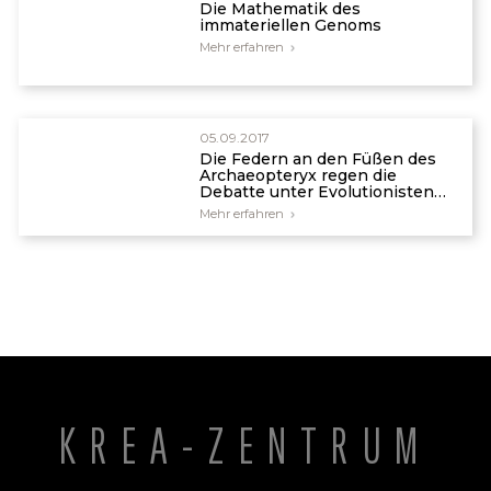
Die Mathematik des
immateriellen Genoms
Mehr erfahren
05.09.2017
Die Federn an den Füßen des
Archaeopteryx regen die
Debatte unter Evolutionisten
über flugunfähige Vögel an.
Mehr erfahren
KREA-ZENTRUM