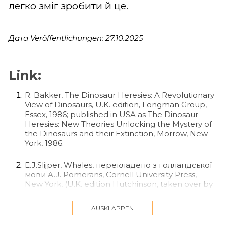
легко зміг зробити й це.
Дата Veröffentlichungen: 27.10.2025
Link:
R. Bakker, The Dinosaur Heresies: A Revolutionary
View of Dinosaurs, U.K. edition, Longman Group,
Essex, 1986; published in USA as The Dinosaur
Heresies: New Theories Unlocking the Mystery of
the Dinosaurs and their Extinction, Morrow, New
York, 1986.
E.J.Slijper, Whales, перекладено з голландської
мови A.J. Pomerans, Cornell University Press,
New York, (U.K. edition Hutchinson, taken over by
Routledge, London, UK), 2nd edition, 1979.
AUSKLAPPEN
Anthony R. Martin, Whales and Dolphins, Bedford