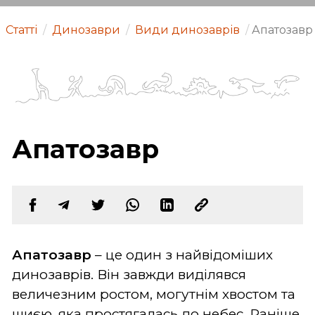
Статті
/
Динозаври
/
Види динозаврів
/
Апатозавр
Апатозавр
Апатозавр
– це один з найвідоміших
динозаврів. Він завжди виділявся
величезним ростом, могутнім хвостом та
шиєю, яка простягалась до небес. Раніше