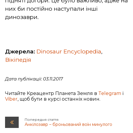
підняті догори. Це було важливо, адже на
них би постійно наступали інші
динозаври.
Джерела:
Dinosaur Encyclopedia
,
Вікіпедія
Дата публікації: 03.11.2017
Читайте Креацентр Планета Земля в
Telegram
і
Viber
, щоб бути в курсі останніх новин.
Попередня стаття
Анкілозавр – броньований воїн минулого