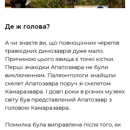
Де ж голова?
А чи знаєте ви, що повноцінних черепів
травоїдних динозаврів дуже мало.
Причиною цього явища є тонкі кістки.
Перші знахідки Апатозавра не були
виключенням. Палеонтологи знайшли
скелет Апатозавра поруч зі скелетом
Камаразавра. І довгі роки в різних музеях
світу був представлений Апатозавр з
головою Камаразавра.
Помилка була виправлена після того, як