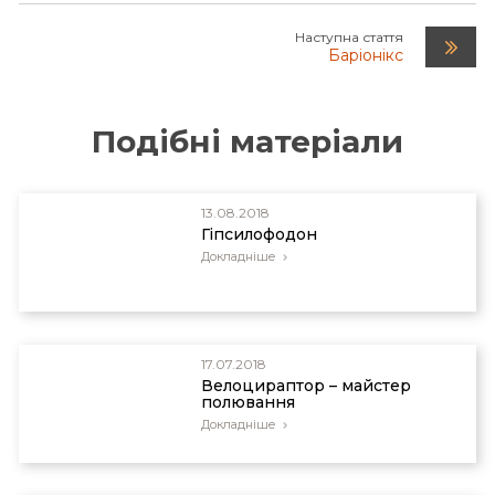
Наступна стаття
Баріонікс
Подібні матеріали
13.08.2018
Гіпсилофодон
Докладніше
17.07.2018
Велоцираптор – майстер
полювання
Докладніше