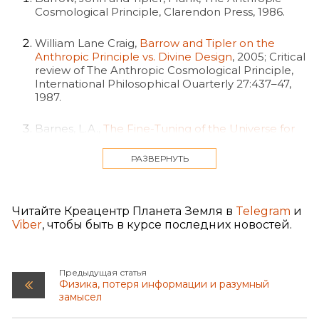
Cosmological Principle, Clarendon Press, 1986.
William Lane Craig,
Barrow and Tipler on the
Anthropic Principle vs. Divine Design
, 2005; Critical
review of The Anthropic Cosmological Principle,
International Philosophical Ouarterly 27:437–47,
1987.
Barnes, L.A.,
The Fine-Tuning of the Universe for
Intelligent Life
, arxiv.org, 2 June 2012.
РАЗВЕРНУТЬ
Barnes, L.A.,
Christmas Tripe—A Fine-Tuned
Critique of Richard Carrier (Part 3)
, Letters to
Nature blogspot, 23 December 2013; жирний/
Читайте Креацентр Планета Земля в
Telegram
и
курсив в оригинале.
Viber
, чтобы быть в курсе последних новостей.
Lewis, G.F. and Barnes, L.A., A Fortunate Universe:
Life in a finely tuned cosmos, Cambridge
University Press, UK, 2016.
Предыдущая статья
Физика, потеря информации и разумный
замысел
См. обзор, Statham, D.,
A naturalist’s nightmare
(review of A Fortunate Universe)
, J. Creation