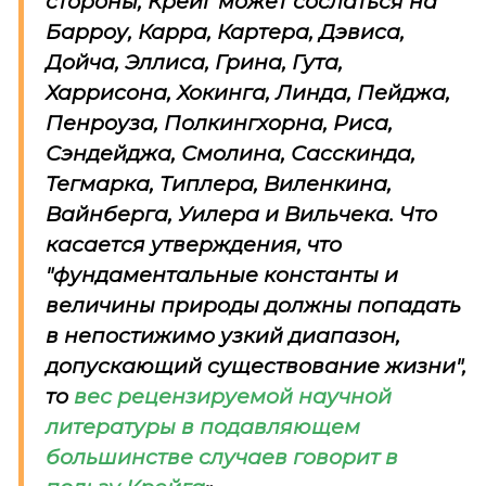
стороны, Крейг может сослаться на
Барроу, Карра, Картера, Дэвиса,
Дойча, Эллиса, Грина, Гута,
Харрисона, Хокинга, Линда, Пейджа,
Пенроуза, Полкингхорна, Риса,
Сэндейджа, Смолина, Сасскинда,
Тегмарка, Типлера, Виленкина,
Вайнберга, Уилера и Вильчека. Что
касается утверждения, что
"фундаментальные константы и
величины природы должны попадать
в непостижимо узкий диапазон,
допускающий существование жизни",
то
вес рецензируемой научной
литературы в подавляющем
большинстве случаев говорит в