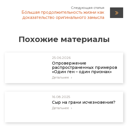
32(1):48–53, April 2018; creation.com/fortunate-
Следующая статья
universe.
Бóльшая продолжительность жизни как
доказательство оригинального замысла
Похожие материалы
25.06.2026
Опровержение
распространенных примеров
«Один ген – один признак»
Детальнее
16.08.2025
Сыр на грани исчезновения?
Детальнее