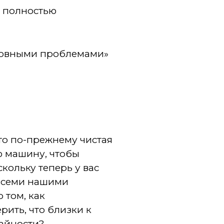
я полностью
основными проблемами»
то по-прежнему чистая
ю машину, чтобы
скольку теперь у вас
 всеми нашими
 том, как
ить, что близки к
чайности?