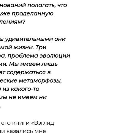
снований полагать, что
ь уже проделанную
влениям?
бы удивительными они
мой жизни. Три
ва, проблема эволюции
ми. Мы имеем лишь
ет содержаться в
ческие метаморфозы,
 из какого-то
 мы не имеем ни
.
 его книги «Взгляд
ни казались мне