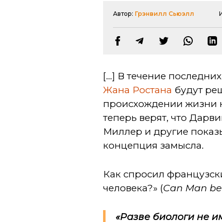
Автор:
Грэнвилл Сьюэлл
[...] В течение последн
Жана Ростана
будут реш
происхождении жизни н
теперь верят, что Дарв
Миллер и другие показы
концепция замысла.
Как спросил французск
человека?» (
Can Man be
«Разве биологи не и