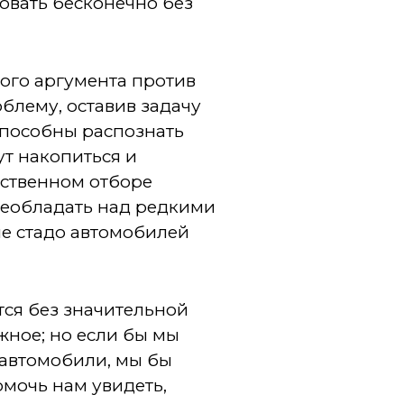
вать бесконечно без
ого аргумента против
блему, оставив задачу
способны распознать
т накопиться и
сственном отборе
реобладать над редкими
е стадо автомобилей
тся без значительной
жное; но если бы мы
 автомобили, мы бы
мочь нам увидеть,