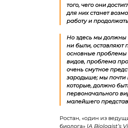
того, чего они дости
для них станет возм
работу и продолжат
Но здесь мы должны 
ни были, оставляют 
основные проблемы 
видов, проблема пр
очень смутное предс
зародыше; мы почти 
которые, должно быт
первоначального вир
малейшего представл
Ростан, «один из ведущ
биолога» (
A Biologist’s 