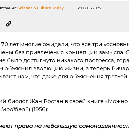
Источник:
Science & Culture Today
от 13.06.2025
их 70 лет многие ожидали, что все три «осно
ены без привлечения концепции замысла. О
е было достигнуто никакого прогресса, гор
ин объяснил эволюцию жизни, а теперь Рича
вают нам, что даже для объяснения третьей
ий биолог Жан Ростан в своей книге «Можно
 Modified?
) (1956):
меют права на небольшую самонадеянность,