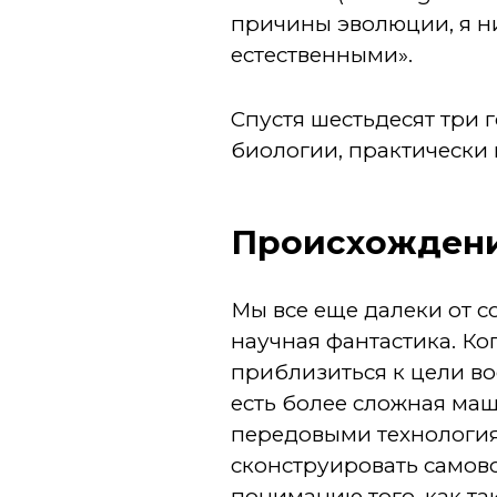
причины эволюции, я ни
естественными».
Спустя шестьдесят три 
биологии, практическ
Происхожден
Мы все еще далеки от 
научная фантастика. Ко
приблизиться к цели вос
есть более сложная маш
передовыми технология
сконструировать самов
пониманию того, как та