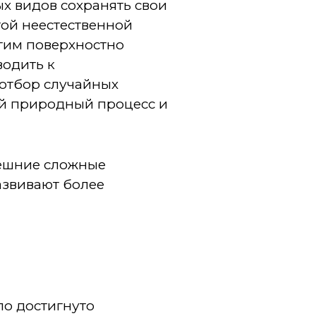
ых видов сохранять свои
той неестественной
огим поверхностно
водить к
 отбор случайных
й природный процесс и
нешние сложные
развивают более
ло достигнуто