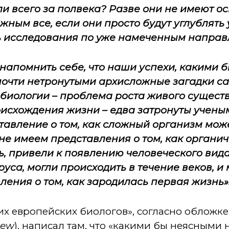
гли всего за полвека? Разве они не имеют о
ожным все, если они просто будут углублят
ь исследования по уже намеченным напра
напомнить себе, что наши успехи, какими 
почти нетронутыми архисложные загадки са
биологии – проблема роста живого сущест
оисхождения жизни – едва затронуты учены
тавление о том, как сложный организм мож
не имеем представления о том, как органи
ь, привели к появлению человеческого вида
уса, могли происходить в течение веков, и
ения о том, как зародилась первая жизнь»
их европейских биологов», согласно обложке
View
), написал там, что «какими бы неясными 