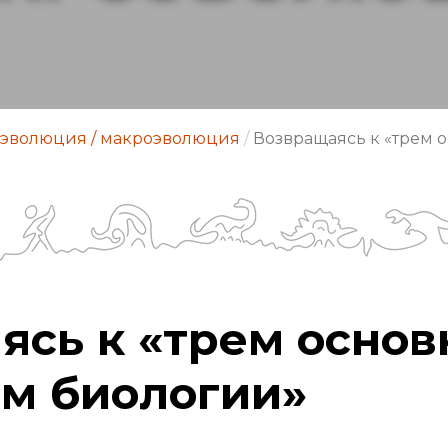
эволюция / макроэволюция
/
Возвращаясь к «трем 
ясь к «трем осно
м биологии»