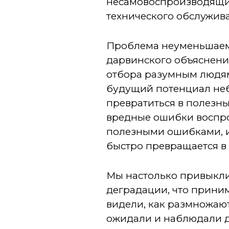
несамовоспроизводящие
технического обслужив
Проблема неуменьшаемо
дарвинского объяснения
отбора разумным людям
будущий потенциал неб
превратиться в полезн
вредные ошибки воспро
полезными ошибками, и
быстро превращается в
Мы настолько привыкли
деградации, что прини
видели, как размножаю
ожидали и наблюдали д