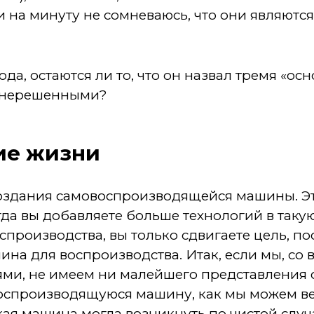
 на минуту не сомневаюсь, что они являютс
года, остаются ли то, что он назвал тремя «
и нерешенными?
ие жизни
создания самовоспроизводящейся машины. Э
гда вы добавляете больше технологий в таку
производства, вы только сдвигаете цель, по
ина для воспроизводства. Итак, если мы, со
ми, не имеем ни малейшего представления о
оспроизводящуюся машину, как мы можем вер
кая машина могла возникнуть по чистой слу