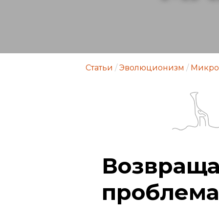
Статьи
/
Эволюционизм
/
Микро
Возвраща
проблема