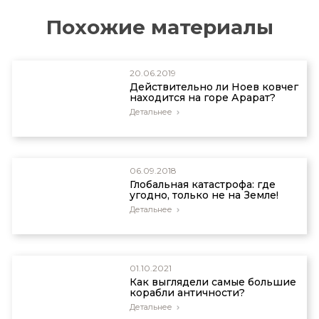
computer, CBC News, 30 November 2006. См.
Похожие материалы
также Smith, C.,
Japheth, remember to turn off
the computer…
, creation.com/antikythera, 22
December 2006.
20.06.2019
мCriswell, D.,
Ancient civilizations and modern
Действительно ли Ноев ковчег
man
, Creation 17(2):40–43, 1995;
находится на горе Арарат?
creation.com/ancient-man.
Детальнее
06.09.2018
Глобальная катастрофа: где
угодно, только не на Земле!
Детальнее
01.10.2021
Как выглядели самые большие
корабли античности?
Детальнее