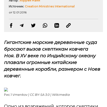
Автор:
Уоррен Нанн
Источник:
Creation Ministries International
от 12.01.2016
Гигантские морские деревянные суда
бросают вызов скептикам ковчега
Ноя.
В XV веке по Индийскому океану
плавали огромные китайские
деревянные корабли, размером с Ноев
ковчег.
Рис.1
Vmenkov | CC BY-SA 3.0 | Wikimedia
Одно из возражений, которое скептики