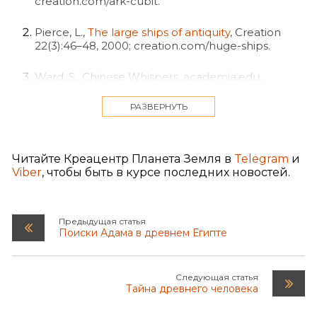
creation.com/ark-cubit.
Pierce, L.,
The large ships of antiquity
, Creation
22(3):46–48, 2000; creation.com/huge-ships.
Ward, S., Chinese Whispers, academia.edu,
November 2006.
РАЗВЕРНУТЬ
Waley-Cohen, J., The Sextants of Beijing: Global
Currents in Chinese History, W.W. Norton, New
York, p. 1785, 2000.
Читайте Креацентр Планета Земля в
Telegram
и
Viber
, чтобы быть в курсе последних новостей.
Ref. 4.
Szczepanski, K., Zheng He’s Treasure Ships,
Предыдущая статья
asianhistory.about.com, 2014.
Поиски Адама в древнем Египте
Anqi, L., Zheng He’s Seven Voyages of Peace—An
Earlier Era of Oceanic Exploration,
Следующая статья
www.rmhb.com.cn, 2014.
Тайна древнего человека
Scientists unlock mystery of 2,000-year-old