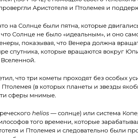
провергли Аристотеля и Птолемея и поддер
что на Солнце были пятна, которые двигалис
, что Солнце не было «идеальным», и оно сам
неры, показывая, что Венера должна вращат
е спутника, которые вращаются вокруг Юпит
 Вселенной.
етил, что три кометы проходят без особых ус
 Птолемея (в которых планеты и звезды яко
 эти сферы мнимые.
греческого
helios
— солнце) или система Коп
илософов того времени, которые зарабатыва
тотеля и Птолемея и следовательно были пр