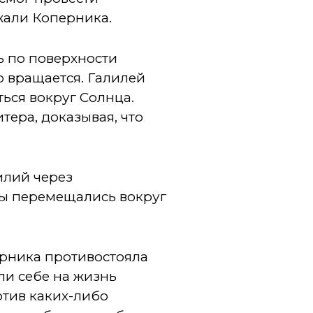
жали Коперника.
ь по поверхности
о вращается. Галилей
ься вокруг Солнца.
ера, доказывая, что
илий через
бы перемещались вокруг
ерника противостояла
ли себе на жизнь
отив каких-либо