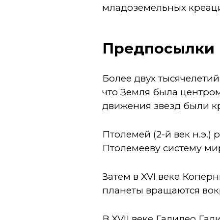
младоземельных креац
Предпосылки
Более двух тысячелетий 
что Земля была центро
движения звезд были к
Птолемей (2-й век н.э.)
Птолемееву систему мира
Затем в XVI веке Коперн
планеты вращаются вок
В XVIІ веке Галилео Гал