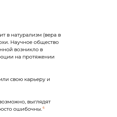
ит в натурализм (вера в
охи. Научное общество
енной возникло в
олюции на протяжении
или свою карьеру и
 возможно, выглядят
6
росто ошибочны.