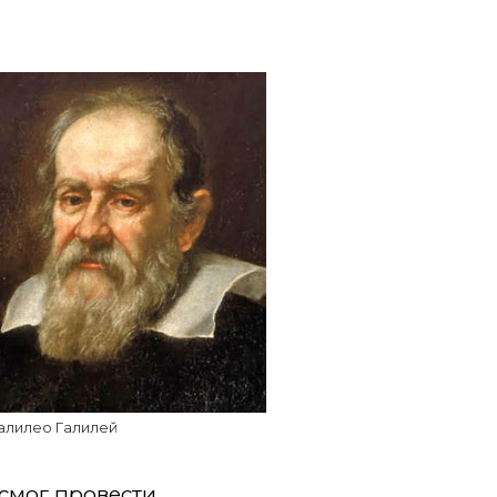
алилео Галилей
 смог провести