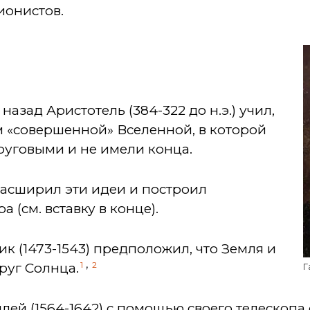
ионистов.
назад Аристотель (384-322 до н.э.) учил,
м «совершенной» Вселенной, в которой
руговыми и не имели конца.
 расширил эти идеи и построил
 (см. вставку в конце).
ик (1473-1543) предположил, что Земля и
,
1
2
руг Солнца.
Г
илей (1564-1642) с помощью своего телескопа