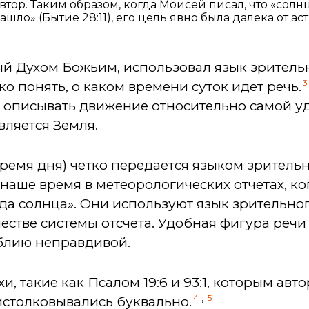
втор. Таким образом, когда Моисей писал, что «сол
зашло» (Бытие 28:11), его цель явно была далека от 
ый Духом Божьим, использовал язык зритель
3
ко понять, о каком времени суток идет речь.
описывать движение относительно самой уд
вляется Земля.
время дня) четко передается языком зритель
 наше время в метеорологических отчетах, к
ода солнца». Они используют язык зрительно
естве системы отсчета. Удобная фигура речи
иблию неправдивой.
, такие как Псалом 19:6 и 93:1, которым ав
,
4
5
истолковывались буквально.