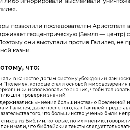
и либо игнорировали, высмеивали, уничтож
лилея.
ры позволили последователям Аристотеля в
ерживает геоцентрическую (Земля — центр) с
Поэтому они выступали против Галилея, не 
ной казни.
отому, что:
ли в качестве догмы систему убеждений языческих
и Птолемея, которые стали основой мировоззрения 
ерковники использовали те знания, чтобы толковать 
блию для проверки знаний.
ерживались «мнения большинства» о Вселенной и 
 и Галилея, даже после того, как Галилей предст
зательства того, что большинство ученых были неп
стихов из Библии, которые, по их мнению, говорили
 понимали, что библейские тексты следует толковать