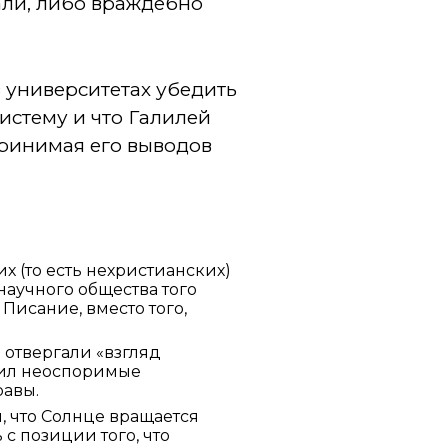
али, либо враждебно
 университетах убедить
истему и что Галилей
принимая его выводов
 (то есть нехристианских)
научного общества того
Писание, вместо того,
отвергали «взгляд
авил неоспоримые
равы.
, что Солнце вращается
 с позиции того, что