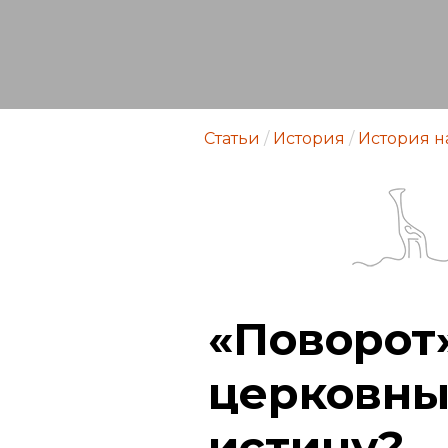
Статьи
/
История
/
История н
«Поворот»
церковны
истину?