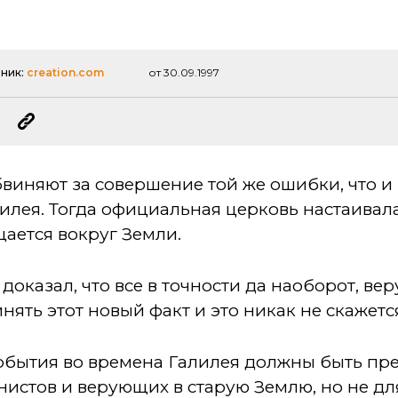
чник:
creation.com
от 30.09.1997
виняют за совершение той же ошибки, что и
илея. Тогда официальная церковь настаивала
щается вокруг Земли.
 доказал, что все в точности да наоборот, в
нять этот новый факт и это никак не скажетс
обытия во времена Галилея должны быть п
нистов и верующих в старую Землю, но не д