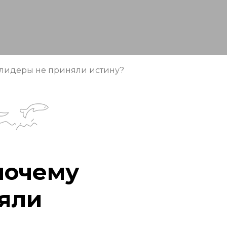
 лидеры не приняли истину?
почему
яли