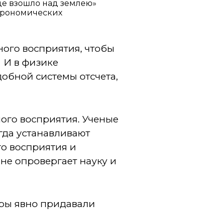
нце взошло над землею»
астрономических
ного восприятия, чтобы
И в физике
обной системы отсчета,
ного восприятия. Ученые
огда устанавливают
го восприятия и
 не опровергает науку и
торы явно придавали