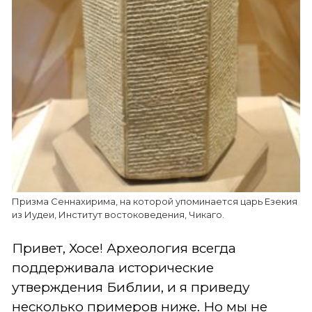
Призма Сеннахирима, на которой упоминается царь Езекия
из Иудеи, Институт востоковедения, Чикаго.
Привет, Хосе! Археология всегда
поддерживала исторические
утверждения Библии, и я приведу
несколько примеров ниже. Но мы не