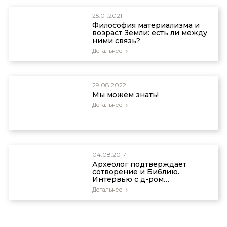
25.01.2021
Философия материализма и
возраст Земли: есть ли между
ними связь?
Детальнее
29.08.2022
Мы можем знать!
Детальнее
04.08.2017
Археолог подтверждает
сотворение и Библию.
Интервью с д-ром
Клиффордом Вильсоном
Детальнее