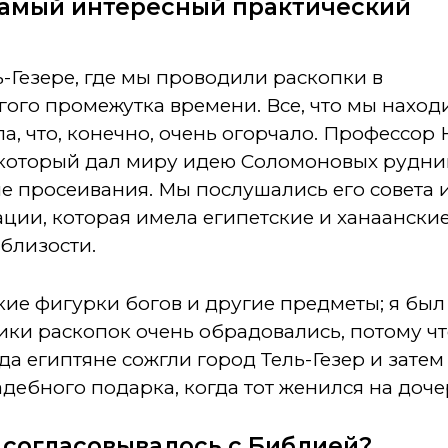
 самый интересный практический
ь-Гезере, где мы проводили раскопки в
гого промежутка времени. Все, что мы нахо
ла, что, конечно, очень огорчало. Профессор
 который дал миру идею Соломоновых рудни
е просеивания.
Мы послушались его совета и
ции, которая имела египетские и ханаанские
близости.
е фигурки богов и другие предметы; я был 
ики раскопок очень обрадовались, потому что
гда египтяне сожгли город Тель-Гезер и зате
адебного подарка, когда тот женился на доч
, согласовывалось с Библией?