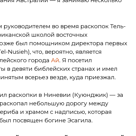
ания Австралии — я занимаю несколько
 руководителем во время раскопок Тель-
ериканской школой восточных
Позже был помощником директора первых
l-Nusieh), что, вероятно, является
лейского города
Ай
. Я посетил
ы в девяти библейских странах и имел
инятым всерьез везде, куда приезжал.
ил раскопки в Ниневии (Куюнджик) — за
 раскопал небольшую дорогу между
ериба и храмом с надписью, которая
ь был посвящен богине Эсагила.