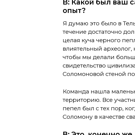
В: Какой был ваш
опыт?
Я думаю это было в Тел
течение достаточно дол
целая куча черного пеп
влиятельный археолог,
чтобы мы делали больш
свидетельство цивилиза
Соломоновой стеной по
Команда нашла маленьки
территорию. Все участн
пепел был с тех пор, ко
Соломону в качестве св
В: Это, конечно же