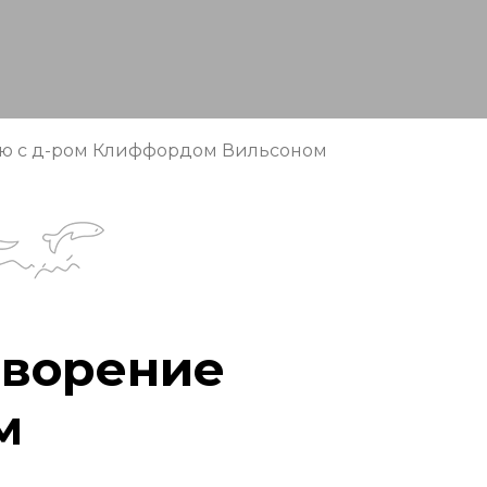
ью с д-ром Клиффордом Вильсоном
творение
м