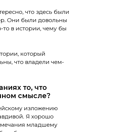
тересно, что здесь были
ер. Они были довольны
о-то в истории, чему бы
стории, который
ьны, что владели чем-
ниях то, что
нном смысле?
лейскому изложению
авдивой. Я хорошо
замечания младшему