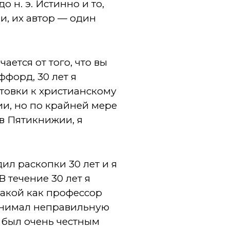
 н. э. Истинно и то,
, их автор — один
ается от того, что вы
ффорд, 30 лет я
товки к христианскому
ии, но по крайней мере
 в Пятикнижии, я
ил раскопки 30 лет и я
 течение 30 лет я
 такой как профессор
занимал неправильную
т был очень честным