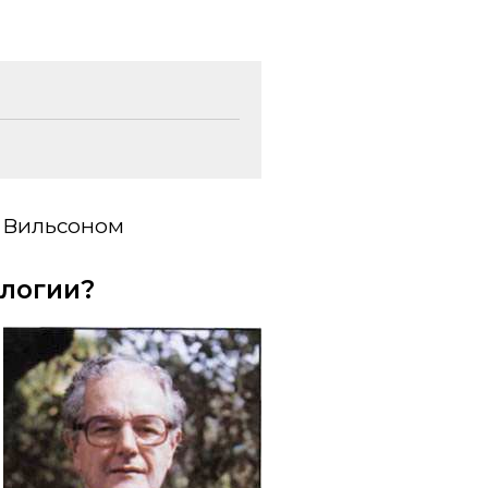
 Вильсоном
ологии?