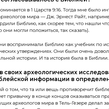
минается в 1 Царств 9:16. Тогда мне было ин
археологов мира — Дж. Эрнест Райт, наприм
ердили Библию, как скорее тем, что нашли чт
о они могли положиться, так сказать).
 они воспринимали Библию как учебник по и
ческих утверждениях. Они были очень довол
еальной истории. И та история была в Библии.
 в своих археологических исследова
блейской информации в определе
й о том, что та или вещь противоречит биб
ет привычку в конце концов оказываться пр
ущих археологов мира в Тель-Гезере делал 