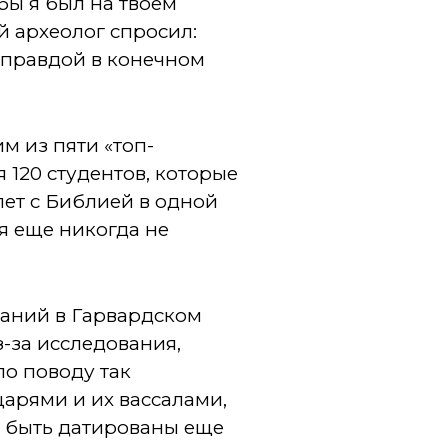
бы я был на твоем
й археолог спросил:
я правдой в конечном
м из пяти «топ-
 120 студентов, которые
лет с Библией в одной
я еще никогда не
ваний в Гарвардском
з-за исследования,
по поводу так
арями и их вассалами,
ны быть датированы еще