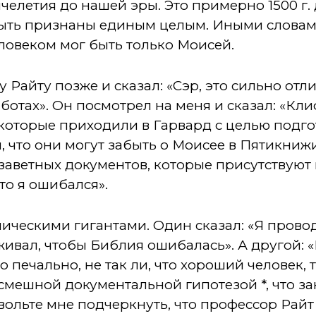
елетия до нашей эры. Это примерно 1500 г. до
быть признаны единым целым. Иными словами
ловеком мог быть только Моисей.
Райту позже и сказал: «Сэр, это сильно отлич
ботах». Он посмотрел на меня и сказал: «Кли
которые приходили в Гарвард с целью подго
, что они могут забыть о Моисее в Пятикниж
 заветных документов, которые присутствуют
то я ошибался».
ческими гигантами. Один сказал: «Я провод
ивал, чтобы Библия ошибалась». А другой: «В
о печально, не так ли, что хороший человек,
 смешной документальной гипотезой *, что 
вольте мне подчеркнуть, что профессор Рай