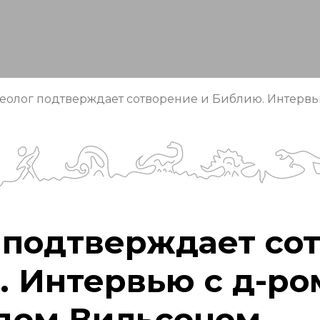
еолог подтверждает сотворение и Библию. Интерв
 подтверждает со
. Интервью с д-ро
дом Вильсоном