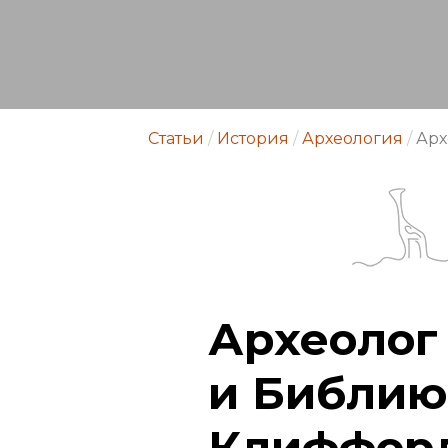
Статьи
/
История
/
Археология
/
Арх
Археолог
и Библию
Клиффор