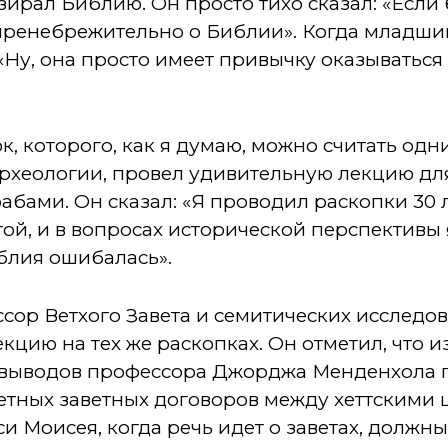
зирал Библию. Он просто тихо сказал: «Если 
 пренебрежительно о Библии». Когда младши
: «Ну, она просто имеет привычку оказыватьс
.
, которого, как я думаю, можно считать одни
рхеологии, провел удивительную лекцию для
абами. Он сказал: «Я проводил раскопки 30 
гой, и в вопросах исторической перспективы 
блия ошибалась».
ссор Ветхого Завета и семитических исследо
кцию на тех же раскопках. Он отметил, что и
 и выводов профессора Джорджа Менденхола 
тных заветных договоров между хеттскими ц
иси Моисея, когда речь идет о заветах, долж