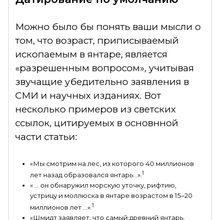
Можно было бы понять ваши мысли о
том, что возраст, приписываемый
ископаемым в янтаре, является
«разрешенным вопросом», учитывая
звучащие убедительно заявления в
СМИ и научных изданиях. Вот
несколько примеров из светских
ссылок, цитируемых в основнной
части статьи:
«Мы смотрим на лес, из которого 40 миллионов
1
лет назад образовался янтарь…».
« … он обнаружил морскую уточку, рифтию,
устрицу и моллюска в янтаре возрастом в 15–20
1
миллионов лет …».
«Шмидт заявляет, что самый древний янтарь,