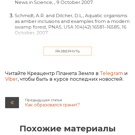
News in Science, , 9 October 2007.
Schmidt, A.R. and Dilcher, D.L., Aquatic organisms
as amber inclusions and examples from a modern
swamp forest, PNAS, USA 104(42):16581–16585, 16
October, 2007.
How amber becomes death trap for watery
creatures, ScienceDaily, 20 October 2007.
РАЗВЕРНУТЬ
См. например The amber mystery, Creation 25(2):
52–53, 2003;.
Читайте Креацентр Планета Земля в
Telegram
и
Viber
, чтобы быть в курсе последних новостей.
How pond life falls prey to killer trees, New
Scientist 196(2625):21, 2007.
Предыдущая статья
Раньше считалось, что Австралия является
Как образовался гранит?
исключением (т.е. в ней не обнаруживается
ископаемого янтаря), но на побережье
северной части Квинсленда были
обнаружены «огромные залежи янтаря»,
Похожие материалы
которые содержали насекомых и части