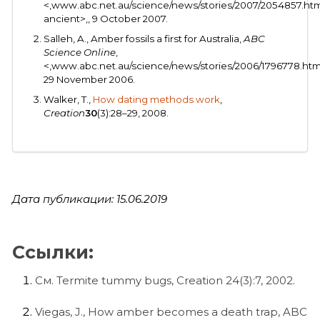
<,www.abc.net.au/science/news/stories/2007/2054857.ht
ancient>,, 9 October 2007.
Salleh, A., Amber fossils a first for Australia,
ABC
Science Online
,
<,www.abc.net.au/science/news/stories/2006/1796778.htm
29 November 2006.
Walker, T.,
How dating methods work
,
Creation
30
(3):28–29, 2008.
Дата публикации: 15.06.2019
Ссылки:
См. Termite tummy bugs, Creation 24(3):7, 2002.
Viegas, J., How amber becomes a death trap, ABC