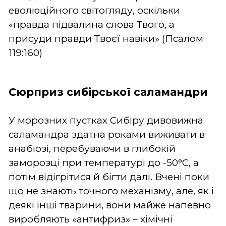
еволюційного світогляду, оскільки
«правда підвалина слова Твого, а
присуди правди Твоєї навіки» (Псалом
119:160)
Сюрприз сибірської саламандри
У морозних пустках Сибіру дивовижна
саламандра здатна роками виживати в
анабіозі, перебуваючи в глибокій
заморозці при температурі до -50°C, а
потім відігрітися й бігти далі. Вчені поки
що не знають точного механізму, але, як і
деякі інші тварини, вони майже напевно
виробляють «антифриз» – хімічні