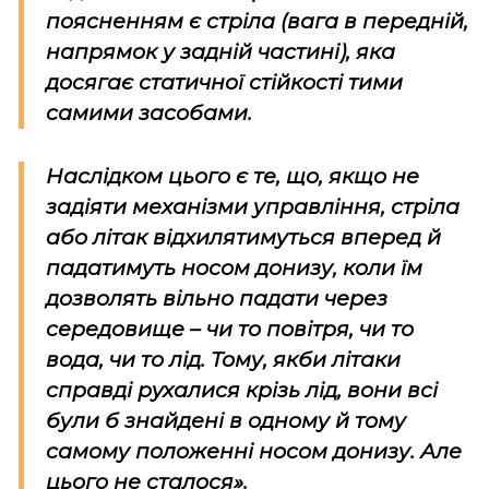
поясненням є стріла (вага в передній,
напрямок у задній частині), яка
досягає статичної стійкості тими
самими засобами.
Наслідком цього є те, що, якщо не
задіяти механізми управління, стріла
або літак відхилятимуться вперед й
падатимуть носом донизу, коли їм
дозволять вільно падати через
середовище – чи то повітря, чи то
вода, чи то лід. Тому, якби літаки
справді рухалися крізь лід, вони всі
були б знайдені в одному й тому
самому положенні носом донизу. Але
цього не сталося».