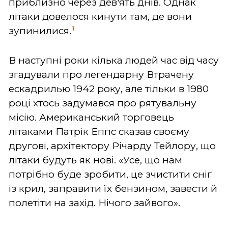
приблизно через дев'ять днів. Однак
літаки довелося кинути там, де вони
1
зупинилися.
В наступні роки кілька людей час від часу
згадували про легендарну Втрачену
ескадрилью 1942 року, але тільки в 1980
році хтось задумався про рятувальну
місію. Американський торговець
літаками Патрік Еппс сказав своєму
другові, архітектору Річарду Тейлору, що
літаки будуть як нові. «Усе, що нам
потрібно буде зробити, це зчистити сніг
із крил, заправити їх бензином, завести й
полетіти на захід. Нічого зайвого».