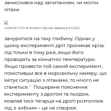
замислився над запитанням, чи могли
літаки
«
Glacier Girl
» в польоті під час авіашоу в США
зануритися на таку глибину. Однак у
цьому експерименті дріт проникає крізь
лід тільки в тому разі, якщо його
проводять за кімнатної температури.
Якщо провести той самий експеримент,
помістивши все в морозильну камеру, що
імітує ситуацію з літаками, то нічого не
11
станеться.
Поширене пояснення
експерименту з дротом та льодом,
мовляв тиск тягарця на дроті розтоплює
лід, є хибним – це не створює