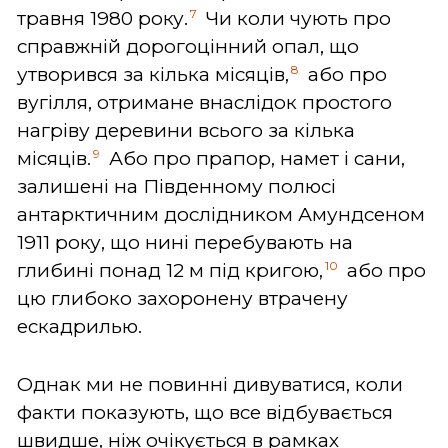
7
травня 1980 року.
Чи коли чують про
справжній дорогоцінний опал, що
8
утворився за кілька місяців,
або про
вугілля, отримане внаслідок простого
нагріву деревини всього за кілька
9
місяців.
Або про прапор, намет і сани,
залишені на Південному полюсі
антарктичним дослідником Амундсеном
1911 року, що нині перебувають на
10
глибині понад 12 м під кригою,
або про
цю глибоко захоронену втрачену
ескадрилью.
Однак ми не повинні дивуватися, коли
факти показують, що все відбувається
швидше, ніж очікується в рамках