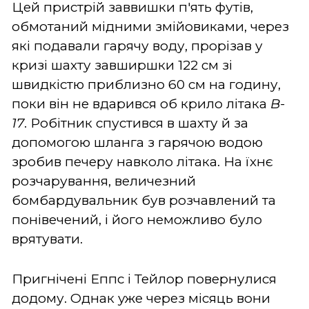
Цей пристрій заввишки п'ять футів,
обмотаний мідними змійовиками, через
які подавали гарячу воду, прорізав у
кризі шахту завширшки 122 см зі
швидкістю приблизно 60 см на годину,
поки він не вдарився об крило літака
B-
17
. Робітник спустився в шахту й за
допомогою шланга з гарячою водою
зробив печеру навколо літака. На їхнє
розчарування, величезний
бомбардувальник був розчавлений та
понівечений, і його неможливо було
врятувати.
Пригнічені Еппс і Тейлор повернулися
додому. Однак уже через місяць вони