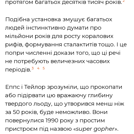
2
протягом багатьох десятків тисяч років.
Подібна установка змушує багатьох
людей інстинктивно думати про
мільйони років для росту коралових
рифів, формування сталактитів тощо. І це
попри численні докази того, що ці речі
не потребують величезних часових
3
4
5
періодів.
Еппс і Тейлор зрозуміли, що прокопати
або підірвати цю вражаючу глибину
твердого льоду, що утворився менш ніж
за 50 років, буде неможливо. Вони
повернулися 1990 року з простим
пристроєм під назвою «
super gopher
».