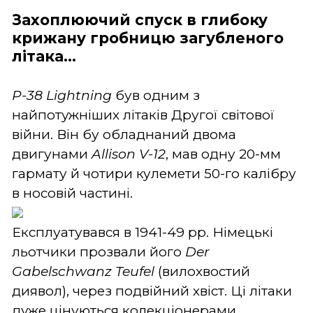
Захоплюючий спуск в глибоку
крижану гробницю загубленого
літака...
P-38 Lightning
був одним з
найпотужніших літаків Другої світової
війни. Він бу обладнаний двома
двигунами
Allison V-12
, мав одну 20-мм
гармату й чотири кулемети 50-го калібру
в носовій частині.
Експлуатувався в 1941-49 рр. Німецькі
льотчики прозвали його
Der
Gabelschwanz Teufel
(вилохвостий
диявол), через подвійний хвіст. Ці літаки
дуже цінуються колекціонерами.