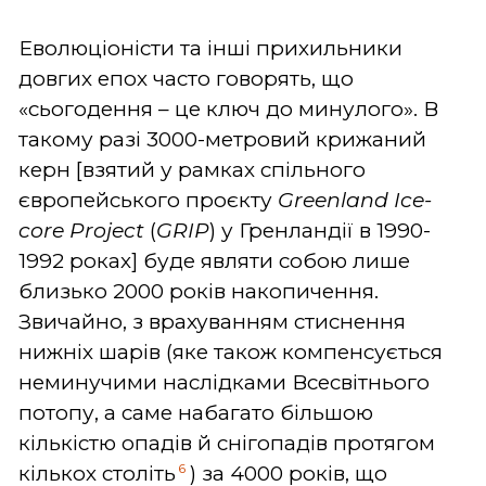
Еволюціоністи та інші прихильники
довгих епох часто говорять, що
«сьогодення – це ключ до минулого». В
такому разі 3000-метровий крижаний
керн [взятий у рамках спільного
європейського проєкту
Greenland Ice-
core Project
(
GRIP
) у Гренландії в 1990-
1992 роках] буде являти собою лише
близько 2000 років накопичення.
Звичайно, з врахуванням стиснення
нижніх шарів (яке також компенсується
неминучими наслідками Всесвітнього
потопу, а саме набагато більшою
кількістю опадів й снігопадів протягом
6
кількох століть
) за 4000 років, що