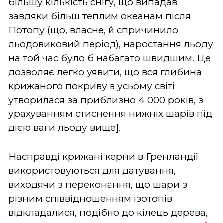
більшу кількість снігу, що випадав
завдяки більш теплим океанам після
Потопу (що, власне, й спричинило
льодовиковий період), наростання льоду
на той час було б набагато швидшим. Це
дозволяє легко уявити, що вся глибина
крижаного покриву в усьому світі
утворилася за приблизно 4 000 років, з
урахуванням стиснення нижніх шарів під
дією ваги льоду вище].
Насправді крижані керни в Гренландії
використовуються для датування,
виходячи з переконання, що шари з
різним співвідношенням ізотопів
відкладалися, подібно до кілець дерева,