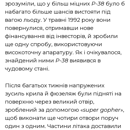
зрозуміли, що у більш міцних
P-38
було б
набагато більше шансів вистояти під
вагою льоду. У травні 1992 року вони
повернулися, отримавши нове
фінансування від інвесторів, й зробили
ще одну спробу, використовуючи
високоточну апаратуру. Як і очікувалося,
знайдений ними
P-38
виявився в
чудовому стані.
Після багатьох тижнів напружених
зусиль крила й фюзеляж були підняті на
поверхню через великий отвір,
зроблений за допомогою «
super gopher
»,
щоб виконати ще чотири отвори поруч
один з одним. Частини літака доставили