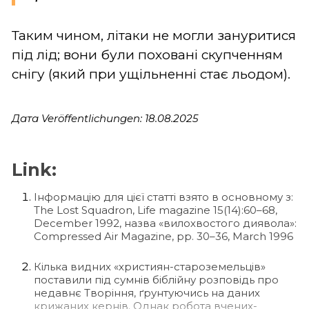
Таким чином, літаки не могли зануритися
під лід; вони були поховані скупченням
снігу (який при ущільненні стає льодом).
Дата Veröffentlichungen: 18.08.2025
Link:
Інформацію для цієї статті взято в основному з:
The Lost Squadron, Life magazine 15(14):60–68,
December 1992, назва «вилохвостого диявола»:
Compressed Air Magazine, pp. 30–36, March 1996
Кілька видних «християн-староземельців»
поставили під сумнів біблійну розповідь про
недавнє Творіння, ґрунтуючись на даних
крижаних кернів. Однак робота вчених-