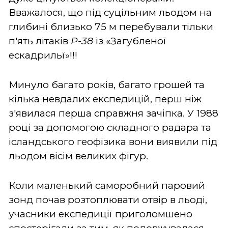
Вважалося, що під суцільним льодом на
глибині близько 75 м перебували тільки
п'ять літаків
P-38
із «Загубленої
ескадрильї»!!!
Минуло багато років, багато грошей та
кілька невдалих експедицій, перш ніж
з'явилася перша справжня зачіпка. У 1988
році за допомогою складного радара та
ісландського геофізика вони виявили під
льодом вісім великих фігур.
Коли маленький саморобний паровий
зонд почав розтоплювати отвір в льоді,
учасники експедиції приголомшено