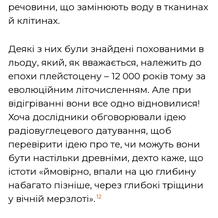
речовини, що замінюють воду в тканинах
й клітинах.
Деякі з них були знайдені похованими в
льоду, який, як вважається, належить до
епохи плейстоцену – 12 000 років тому за
еволюційним літочисленням. Але при
відігріванні вони все одно відновилися!
Хоча дослідники обговорювали ідею
радіовуглецевого датування, щоб
перевірити ідею про те, чи можуть вони
бути настільки древніми, дехто каже, що
істоти «ймовірно, впали на цю глибину
набагато пізніше, через глибокі тріщини
12
у вічній мерзлоті».