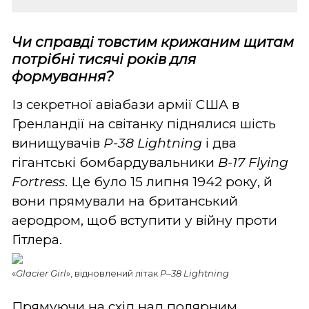
Чи справді товстим крижаним щитам
потрібні тисячі років для
формування?
Із секретної авіабази армії США в
Гренландії на світанку піднялися шість
винищувачів
P-38
Lightning
і два
гігантські бомбардувальники
B-17 Flying
Fortress
. Це було 15 липня 1942 року, й
вони прямували на британський
аеродром, щоб вступити у війну проти
Гітлера.
«
Glacier Girl
», відновлений літак
P–38 Lightning
Прямуючи на схід над полярним