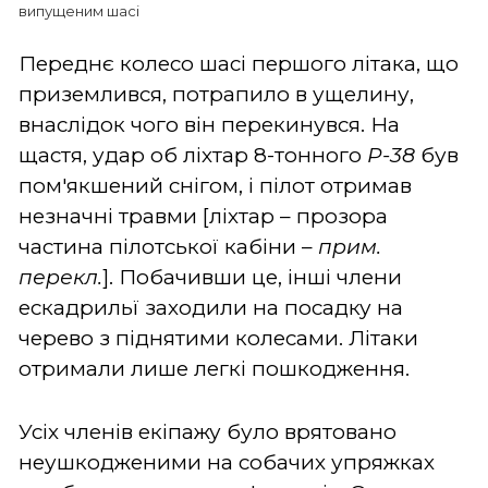
випущеним шасі
Переднє колесо шасі першого літака, що
приземлився, потрапило в ущелину,
внаслідок чого він перекинувся. На
щастя, удар об ліхтар 8-тонного
P-38
був
пом'якшений снігом, і пілот отримав
незначні травми [ліхтар – прозора
частина пілотської кабіни –
прим.
перекл.
]. Побачивши це, інші члени
ескадрильї заходили на посадку на
черево з піднятими колесами. Літаки
отримали лише легкі пошкодження.
Усіх членів екіпажу було врятовано
неушкодженими на собачих упряжках