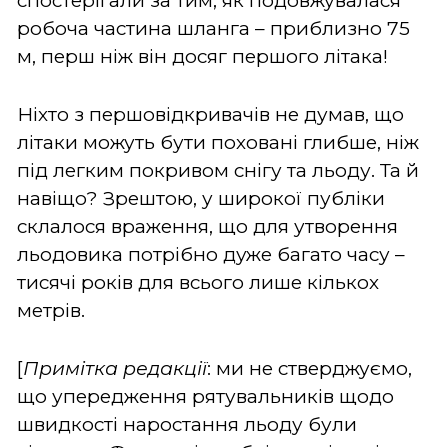
спостерігали за тим, як подовжувалася
робоча частина шланга – приблизно 75
м, перш ніж він досяг першого літака!
Ніхто з першовідкривачів не думав, що
літаки можуть бути поховані глибше, ніж
під легким покривом снігу та льоду. Та й
навіщо? Зрештою, у широкої публіки
склалося враження, що для утворення
льодовика потрібно дуже багато часу –
тисячі років для всього лише кількох
метрів.
[
Примітка редакції
: ми не стверджуємо,
що упередження рятувальників щодо
швидкості наростання льоду були