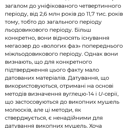
загалом до уніфікованого четвертинного
періоду, від 2,6 млн років до 11,7 тис. років
тому, тобто до загального періоду
льодовикового періоду. Більш
конкретно, вони відносять існування
мегаозер до «вологих фаз» попереднього
міжльодовикового періоду. Однак вони
визнають, що для конкретного
підтвердження цього факту мало
датованих матеріалів. Датування, що
використовуються, отримані на основі
методів визначення вуглецю-14 і
U
-серії,
що застосовуються до викопних мушель
молюсків, але ці методи, як
стверджується, є ненадійними для
датування викопних мушель. Хоча