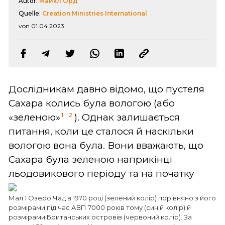
Autor:
Майкл Орд
Quelle:
Creation Ministries International
von 01.04.2023
Дослідникам давно відомо, що пустеля
Сахара колись була вологою (або
1
2
«зеленою»
). Однак залишається
питання, коли це сталося й наскільки
вологою вона була. Вони вважають, що
Сахара була зеленою наприкінці
льодовикового періоду та на початку
Мал.1 Озеро Чад в 1970 році (зелений колір) порівняно з його
розмірами під час АВП 7000 років тому (синій колір) й
розмірами Британських островів (червоний колір). За