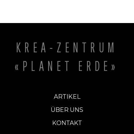
of simulated vegetation–rainfall interactions in
North Africa during the mid- Holocene, Global
Change Biology 14:347–368, 2008.
Drake, N.A., Candy, I., Breeze, P., Armitage, S.J.,
Gasmi, N., Schwenninger, J.L., Peat, D., and
Manning, K., Sedimentary and geomorphic
KREA-ZENTRUM
evidence of Saharan megalakes: a synthesis,
Quaternary Science Reviews 276:1–20, 2022 ǀ
doi.org/10.1016/j.quascirev.2021.107318.
«PLANET ERDE»
Drake et al., ref. 14, p. 17.
ARTIKEL
ÜBER UNS
KONTAKT