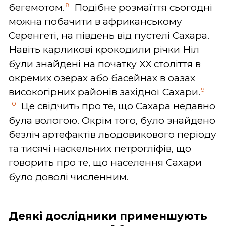
8
бегемотом.
Подібне розмаїття сьогодні
можна побачити в африканському
Серенгеті, на південь від пустелі Сахара.
Навіть карликові крокодили річки Ніл
були знайдені на початку XX століття в
окремих озерах або басейнах в оазах
9
високогірних районів західної Сахари.
10
Це свідчить про те, що Сахара недавно
була вологою. Окрім того, було знайдено
безліч артефактів льодовикового періоду
та тисячі наскельних петрогліфів, що
говорить про те, що населення Сахари
було доволі численним.
Деякі дослідники применшують