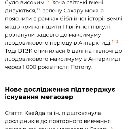
12
було високим.
Хоча світські вчені
13
дивуються,
зелену Сахару можна
пояснити в рамках біблійної історії Землі,
якщо крижані щити Північної півкулі
розтанули задовго до максимуму
1
2
льодовикового періоду в Антарктиді.
Тоді ВТЗК опинилася б далі на півночі до
льодовикового максимуму в Антарктиді
через 1 000 років після Потопу.
Нове дослідження підтверджує
існування мегаозер
Стаття Квейда та ін. підштовхнула
дослідників до повторного вивчення
14