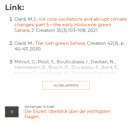
Link:
Oard, M.J.,
Ice core oscillations and abrupt climate
changes: part 5—the early Holocene green
Sahara
, J. Creation 35(3):103–108, 2021.
Oard, M.,
The lush green Sahara
, Creation 42(3), p.
45–47, 2020.
Ménot, G., Pivot, S., Bouloubassi, I., Davtian, N.,
Hennekam, R., Bosch, D., Ducassou, E., Bard, E.,
Migeon, S., and Revel, M., Timing and stepwise
transitions of the African Humid Period from
geochemical proxies in the Nile deepsea fan
AUSKLAPPEN
sediments, Quaternary Science Reviews
228(106071):1–14, 2020.
Vorheriger Artikel
Pachur, H.-J. and Kröpelin, S., Wadi Howar:
Die Eiszeit: Überblick über die wichtigsten
paleoclimatic evidence from an extinct river
Fragen
system in the southeastern Sahara, Science
237:298–300, 1987.