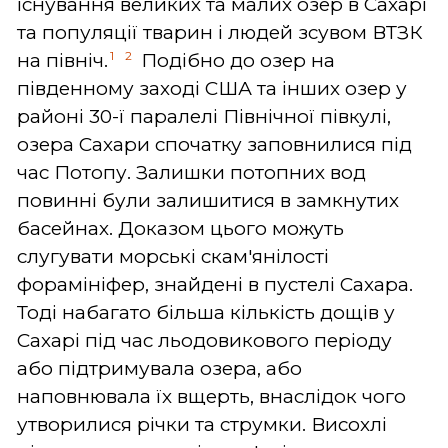
існування великих та малих озер в Сахарі
та популяції тварин і людей зсувом ВТЗК
1
2
на північ.
Подібно до озер на
південному заході США та інших озер у
районі 30-ї паралелі Північної півкулі,
озера Сахари спочатку заповнилися під
час Потопу. Залишки потопних вод
повинні були залишитися в замкнутих
басейнах. Доказом цього можуть
слугувати морські скам'янілості
форамініфер, знайдені в пустелі Сахара.
Тоді набагато більша кількість дощів у
Сахарі під час льодовикового періоду
або підтримувала озера, або
наповнювала їх вщерть, внаслідок чого
утворилися річки та струмки. Висохлі