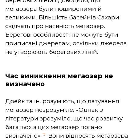
берегових ліній і доводило, що
мегаозера були поширеними й
великими. Більшість басейнів Сахари
свідчать про наявність мегаозер.
Берегові особливості не можуть бути
приписані джерелам, оскільки джерела
не утворюють берегових ліній.
Час виникнення мегаозер не
визначено
Дрейк та ін. розуміють, що датування
мегаозер незрозуміле: «Однак з
літератури зрозуміло, що час розвитку
багатьох з цих мегаозер погано
15
визначено».
Вони відносять мегаозера