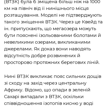
(ВТЗК) була б зміщена більш ніж на 1000
км на північ від її нинішнього місця
розташування. Моделі не підтверджують
такого зміщення ВТЗК. Через це Квейд та
ін. припускають, що мегаозера можуть
бути пояснені ізольованими болотами й
невеликими озерами, викликаними
джерелами. Як доказ вони наводять
відсутність добре розвинених й
просторово протяжних берегових ліній.
Нині ВТЗК викликає пояс сильних дощів
зі сходу на захід через центральну
Африку. Відомо, що опади в зеленій
Сахарі випадали з ВТЗК, оскільки
співвідношення ізотопів кисню у воді