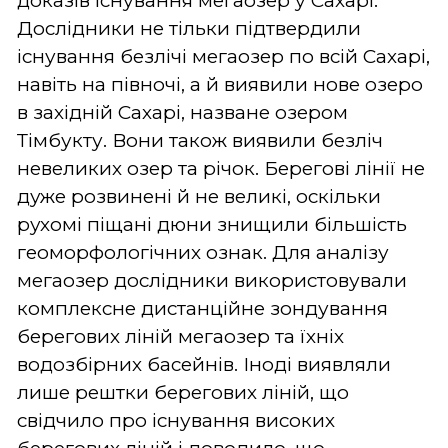
доказів існування мегаозер у Сахарі.
Дослідники не тільки підтвердили
існування безлічі мегаозер по всій Сахарі,
навіть на півночі, а й виявили нове озеро
в західній Сахарі, назване озером
Тімбукту. Вони також виявили безліч
невеликих озер та річок. Берегові лінії не
дуже розвинені й не великі, оскільки
рухомі піщані дюни знищили більшість
геоморфологічних ознак. Для аналізу
мегаозер дослідники використовували
комплексне дистанційне зондування
берегових ліній мегаозер та їхніх
водозбірних басейнів. Іноді виявляли
лише рештки берегових ліній, що
свідчило про існування високих