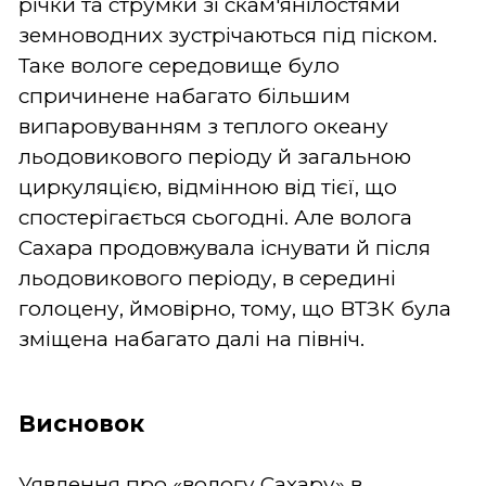
річки та струмки зі скам'янілостями
земноводних зустрічаються під піском.
Таке вологе середовище було
спричинене набагато більшим
випаровуванням з теплого океану
льодовикового періоду й загальною
циркуляцією, відмінною від тієї, що
спостерігається сьогодні. Але волога
Сахара продовжувала існувати й після
льодовикового періоду, в середині
голоцену, ймовірно, тому, що ВТЗК була
зміщена набагато далі на північ.
Висновок
Уявлення про «вологу Сахару» в