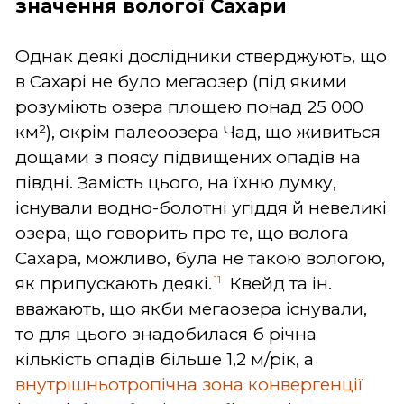
значення вологої Сахари
Однак деякі дослідники стверджують, що
в Сахарі не було мегаозер (під якими
розуміють озера площею понад 25 000
км²), окрім палеоозера Чад, що живиться
дощами з поясу підвищених опадів на
півдні. Замість цього, на їхню думку,
існували водно-болотні угіддя й невеликі
озера, що говорить про те, що волога
Сахара, можливо, була не такою вологою,
11
як припускають деякі.
Квейд та ін.
вважають, що якби мегаозера існували,
то для цього знадобилася б річна
кількість опадів більше 1,2 м/рік, а
внутрішньотропічна зона конвергенції