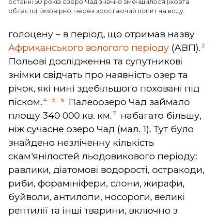
останні 50 років озеро Чад значно зменшилося (жовта
область), ймовірно, через зростаючий попит на воду.
голоцену – в період, що отримав назву
3
Африканського вологого періоду
(АВП).
Польові дослідження та супутникові
знімки свідчать про наявність озер та
річок, які нині здебільшого поховані під
4
5
6
піском.
Палеоозеро Чад займало
7
площу 340 000 кв. км.
набагато більшу,
ніж сучасне озеро Чад (мал. 1). Тут було
знайдено незліченну кількість
скам'янілостей льодовикового періоду:
равлики, діатомові водорості, остракоди,
риби, форамініфери, слони, жирафи,
буйволи, антилопи, носороги, великі
рептилії та інші тварини, включно з