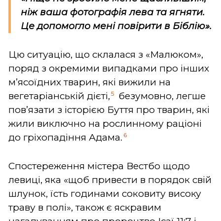
ніж ваша фотографія лева та ягняти.
Це допомогло мені повірити в Біблію».
Цю ситуацію, що склалася з «Малюком»,
поряд з окремими випадками про інших
м’ясоїдних тварин, які вижили на
5
вегетаріанській дієті,
безумовно, легше
пов’язати з історією Буття про тварин, які
жили виключно на рослинному раціоні
6
до гріхопадіння Адама.
Спостереження містера Вестбо щодо
левиці, яка «щоб привести в порядок свій
шлунок, їсть годинами соковиту високу
траву в полі», також є яскравим