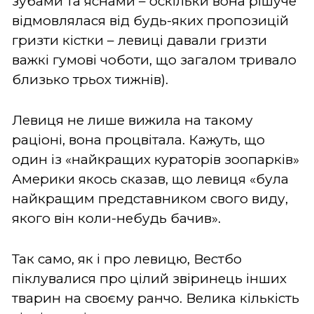
зубами та яснами – оскільки вона рішуче
відмовлялася від будь-яких пропозицій
гризти кістки – левиці давали гризти
важкі гумові чоботи, що загалом тривало
близько трьох тижнів).
Левиця не лише вижила на такому
раціоні, вона процвітала. Кажуть, що
один із «найкращих кураторів зоопарків»
Америки якось сказав, що левиця «була
найкращим представником свого виду,
якого він коли-небудь бачив».
Так само, як і про левицю, Вестбо
піклувалися про цілий звіринець інших
тварин на своєму ранчо. Велика кількість