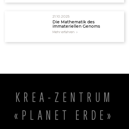
можливо, в обрізках, які їм згодовували, могли
бути кістки. Інші звіти свідчать про те, що це
широко поширене явище в цій країні.
21.10.2025
Die Mathematik des
immateriellen Genoms
Біблія не дає нам подробиць про те, як після
Mehr erfahren
гріхопадіння відбувся перехід від рослинної їжі
до м’ясної; єдина можливість – божественне
«перепроектування». Отже, навіть якби
сьогодні леви потребували м’яса, щоб вижити,
це не заперечило б книгу Буття. Див. Creation
Ministries’
The Creation Answers Book
для більш
повного обговорення.
KREA-ZENTRUM
«PLANET ERDE»