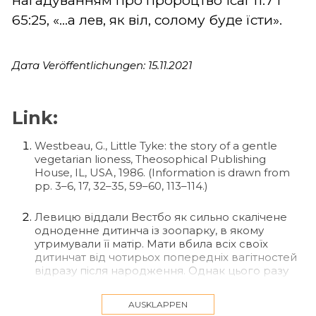
нагадуванням про пророцтво Ісаї 11:7 і
65:25, «…а лев, як віл, солому буде їсти».
Дата Veröffentlichungen: 15.11.2021
Link:
Westbeau, G., Little Tyke: the story of a gentle
vegetarian lioness, Theosophical Publishing
House, IL, USA, 1986. (Information is drawn from
pp. 3–6, 17, 32–35, 59–60, 113–114.)
Левицю віддали Вестбо як сильно скалічене
одноденне дитинча із зоопарку, в якому
утримували її матір. Мати вбила всіх своїх
дитинчат від чотирьох попередніх вагітностей
відразу після народження. Однак цього разу
стривожені працівники зоопарку стояли поруч,
готові врятувати потомство в момент пологів.
AUSKLAPPEN
«Малюка» вони врятували, але швидкі й