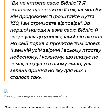
“Ви не читаєте свою Біблію”? Я
зізнався, що не читав її так, як мав би.
Він продовжив: “Прочитайте Буття
1:30, і ви отримаєте відповідь”. За
першої нагоди я взяв свою Біблію й
звернувся до уривка, який він вказав.
На свій подив я прочитав такі слова:
“І земній усій звірині і всьому птаству
небесному, і кожному, що плазує по
землі, що душа в ньому жива, уся
зелень яринна на їжу для них. І
сталося так».
Левиця, яка відвертає голову від м'яса
Господарі левиці, хоча, мабуть, і не були