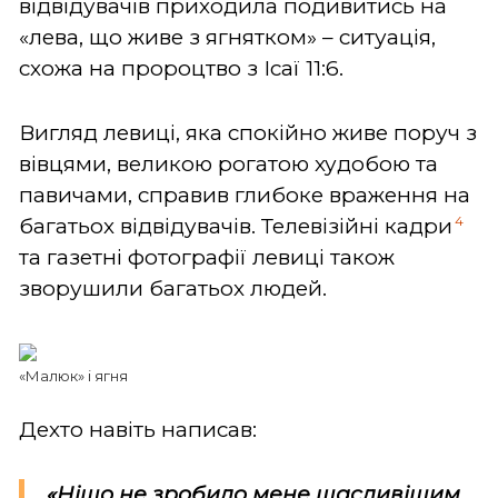
відвідувачів приходила подивитись на
«лева, що живе з ягнятком» – ситуація,
схожа на пророцтво з Ісаї 11:6.
Вигляд левиці, яка спокійно живе поруч з
вівцями, великою рогатою худобою та
павичами, справив глибоке враження на
4
багатьох відвідувачів. Телевізійні кадри
та газетні фотографії левиці також
зворушили багатьох людей.
«Малюк» і ягня
Дехто навіть написав:
«Ніщо не зробило мене щасливішим,