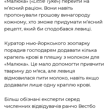
«Малюка» («
Little Tyke
») перейти на
м’ясний раціон. Вони навіть
пропонували грошову винагороду
кожному, хто зможе придумати м’ясний
рецепт, який би сподобався левиці.
Куратор нью-йоркського зоопарку
порадив господарям додавати кілька
крапель крові в пляшку з молоком для
«Малюка». Це мало допомогти привчити
тварину до м'яса, але левиця
відмовилася пити молоко, навіть якщо
додавали лише одну краплю крові.
Більш обізнані експерти серед
численних відвідувачів ранчо Вестбо