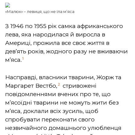
«Малюк» – левиця, що не їла м’яса
З 1946 по 1955 рік самка африканського
лева, яка народилася й виросла в
Америці, прожила все своє життя в
дев’ять років, жодного разу не вживаючи
1
м’яса.
Насправді, власники тварини, Жорж та
2
Маргарет Вестбо,
стривожені
повідомленнями вчених про те, що
м’ясоїдні тварини не можуть жити без
м’яса, доклали всіх зусиль, щоб
спробувати переконати свого
незвичайного домашнього улюбленця