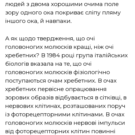
людей з двома хорошими очима поле
зору одного ока покриває сліпу пляму
іншого ока, й навпаки.
А як щодо твердження, що очі
головоногих молюсків кращі, ніж очі
хребетних? В 1984 році група італійських
біологів вказала на те, що очі
головоногих молюсків фізіологічно
поступаються очам хребетних. В очах
хребетних первісне опрацювання
зорових образів відбувається в сітківці, в
нервових клітинах, розташованих поруч
із фоторецепторними клітинами. В очах
головоногих молюсків нервові імпульси
від фоторецепторних клітин повинні