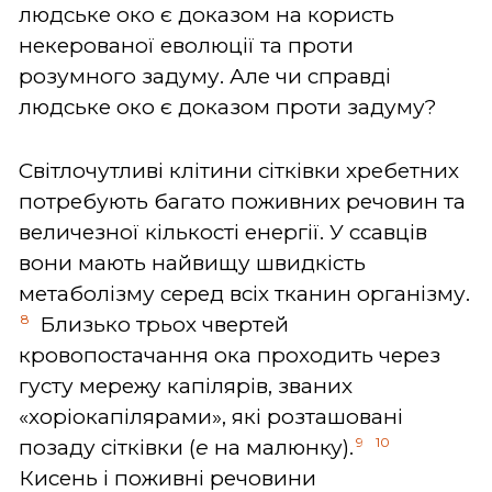
людське око є доказом на користь
некерованої еволюції та проти
розумного задуму. Але чи справді
людське око є доказом проти задуму?
Світлочутливі клітини сітківки хребетних
потребують багато поживних речовин та
величезної кількості енергії. У ссавців
вони мають найвищу швидкість
метаболізму серед всіх тканин організму.
8
Близько трьох чвертей
кровопостачання ока проходить через
густу мережу капілярів, званих
«хоріокапілярами», які розташовані
9
10
позаду сітківки (
е
на малюнку).
Кисень і поживні речовини