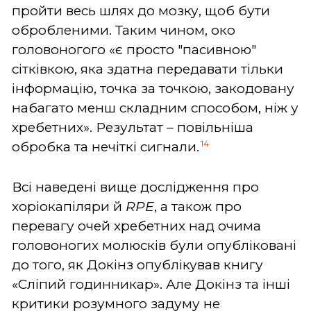
пройти весь шлях до мозку, щоб бути
обробленими. Таким чином, око
головоногого «є просто "пасивною"
сітківкою, яка здатна передавати тільки
інформацію, точка за точкою, закодовану
набагато менш складним способом, ніж у
хребетних». Результат – повільніша
14
обробка та нечіткі сигнали.
Всі наведені вище дослідження про
хоріокапіляри й
RPE
, а також про
перевагу очей хребетних над очима
головоногих молюсків були опубліковані
до того, як Докінз опублікував книгу
«Сліпий годинникар». Але Докінз та інші
критики розумного задуму не