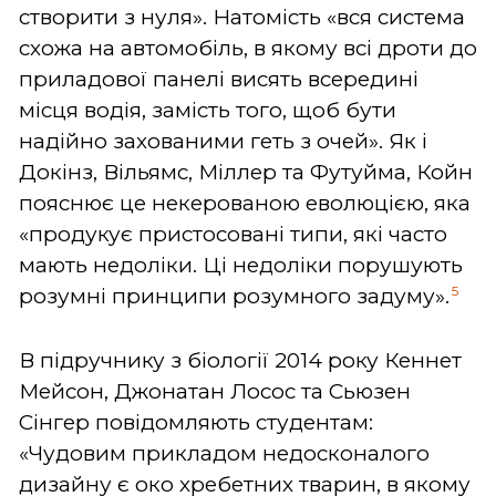
створити з нуля». Натомість «вся система
схожа на автомобіль, в якому всі дроти до
приладової панелі висять всередині
місця водія, замість того, щоб бути
надійно захованими геть з очей». Як і
Докінз, Вільямс, Міллер та Футуйма, Койн
пояснює це некерованою еволюцією, яка
«продукує пристосовані типи, які часто
мають недоліки. Ці недоліки порушують
5
розумні принципи розумного задуму».
В підручнику з біології 2014 року Кеннет
Мейсон, Джонатан Лосос та Сьюзен
Сінгер повідомляють студентам:
«Чудовим прикладом недосконалого
дизайну є око хребетних тварин, в якому