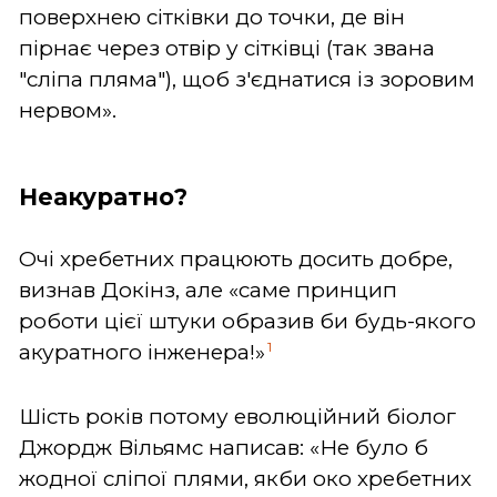
поверхнею сітківки до точки, де він
пірнає через отвір у сітківці (так звана
"сліпа пляма"), щоб з'єднатися із зоровим
нервом».
Неакуратно?
Очі хребетних працюють досить добре,
визнав Докінз, але «саме принцип
роботи цієї штуки образив би будь-якого
1
акуратного інженера!»
Шість років потому еволюційний біолог
Джордж Вільямс написав: «Не було б
жодної сліпої плями, якби око хребетних