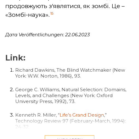
продовжують з'являтися, як зомбі. Це –
15
«Зомбі-наука».
Дата Veröffentlichungen: 22.06.2023
Link:
Richard Dawkins, The Blind Watchmaker (New
York: W.W. Norton, 1986), 93.
George C. Williams, Natural Selection: Domains,
Levels, and Challenges (New York: Oxford
University Press, 1992), 73.
Kenneth R. Miller, “
Life’s Grand Design
,”
Technology Review 97 (February-March, 1994):
24-32.