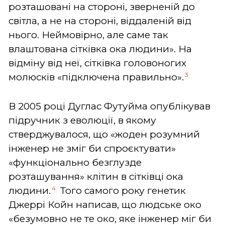
розташовані на стороні, зверненій до
світла, а не на стороні, віддаленій від
нього. Неймовірно, але саме так
влаштована сітківка ока людини». На
відміну від неї, сітківка головоногих
3
молюсків «підключена правильно».
В 2005 році Дуглас Футуйма опублікував
підручник з еволюції, в якому
стверджувалося, що «жоден розумний
інженер не зміг би спроєктувати»
«функціонально безглузде
розташування» клітин в сітківці ока
4
людини.
Того самого року генетик
Джеррі Койн написав, що людське око
«безумовно не те око, яке інженер міг би