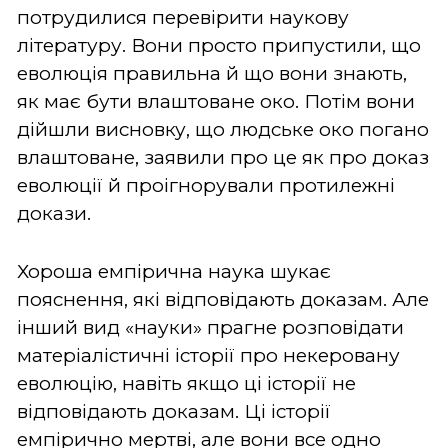
потрудилися перевірити наукову
літературу. Вони просто припустили, що
еволюція правильна й що вони знають,
як має бути влаштоване око. Потім вони
дійшли висновку, що людське око погано
влаштоване, заявили про це як про доказ
еволюції й проігнорували протилежні
докази.
Хороша емпірична наука шукає
пояснення, які відповідають доказам. Але
інший вид «науки» прагне розповідати
матеріалістичні історії про некеровану
еволюцію, навіть якщо ці історії не
відповідають доказам. Ці історії
емпірично мертві, але вони все одно