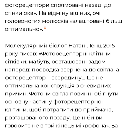
фоторецептори спрямовані назад, до
стінки ока». На відміну від них, очі
головоногих молюсків «влаштовані більш
6
оптимально».
Молекулярний біолог Натан Ленц 2015
року писав: «Фоторецепторні клітини
сітківки, мабуть, розташовані задом
наперед: проводка звернена до світла, а
фоторецептор – всередину... Це не
оптимальна конструкція з очевидних
причин. Фотони світла повинні обігнути
основну частину фоторецепторної
клітини, щоб потрапити до приймача,
розташованого позаду. Це ніби ви
говорите не в той кінець мікрофона». За