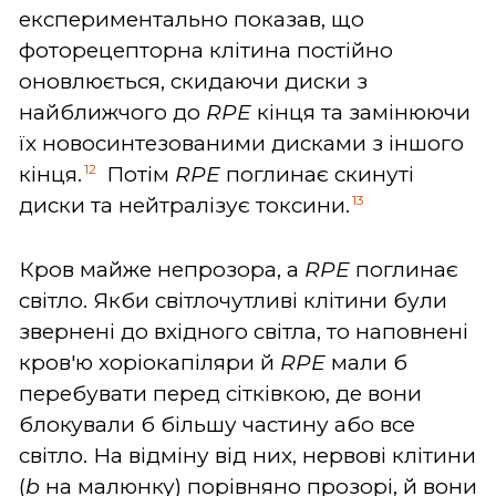
експериментально показав, що
фоторецепторна клітина постійно
оновлюється, скидаючи диски з
найближчого до
RPE
кінця та замінюючи
їх новосинтезованими дисками з іншого
12
кінця.
Потім
RPE
поглинає скинуті
13
диски та нейтралізує токсини.
Кров майже непрозора, а
RPE
поглинає
світло. Якби світлочутливі клітини були
звернені до вхідного світла, то наповнені
кров'ю хоріокапіляри й
RPE
мали б
перебувати перед сітківкою, де вони
блокували б більшу частину або все
світло. На відміну від них, нервові клітини
(
b
на малюнку) порівняно прозорі, й вони