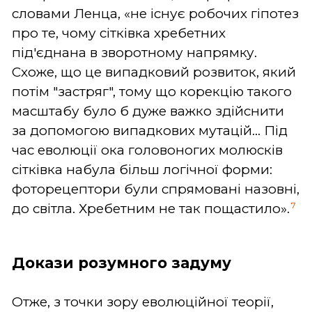
словами Ленца, «не існує робочих гіпотез
про те, чому сітківка хребетних
під'єднана в зворотному напрямку.
Схоже, що це випадковий розвиток, який
потім "застряг", тому що корекцію такого
масштабу було б дуже важко здійснити
за допомогою випадкових мутацій... Під
час еволюції ока головоногих молюсків
сітківка набула більш логічної форми:
фоторецептори були спрямовані назовні,
7
до світла. Хребетним не так пощастило».
Докази розумного задуму
Отже, з точки зору еволюційної теорії,