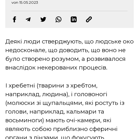
von 15.05.2023
Деякі люди стверджують, що людське око
недосконале, що доводить, що воно не
було створено розумом, а розвивалося
внаслідок некерованих процесів.
І хребетні (тварини з хребтом,
наприклад, людина), і головоногі
(молюски зі щупальцями, які ростуть із
голови, наприклад, кальмари та
восьминоги) мають очі-камери, які
являють собою приблизно сферичні
органи з лінзами, що фокусують