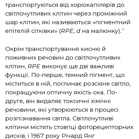
транспортуються від хоріокапілярів до
світлочутливих клітин через проміжний
шар клітин, які називаються «пігментний
11
епітелій сітківки» (
RPE
,
d
на малюнку).
Окрім транспортування кисню й
поживних речовин до світлочутливих
клітин,
RPE
виконує ще дві важливі
функції. По-перше, темний пігмент, що
міститься в ній, поглинає розсіяне світло,
покращуючи оптичну якість ока. По-
друге, він видаляє токсичні хімічні
речовини, які утворюються в процесі
розпізнавання світла. Світлочутливі
клітини містять стовпці фоторецепторних
дисків, і 1967 року Річард Янг