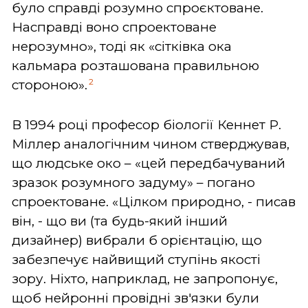
було справді розумно спроєктоване.
Насправді воно спроектоване
нерозумно», тоді як «сітківка ока
кальмара розташована правильною
2
стороною».
В 1994 році професор біології Кеннет Р.
Міллер аналогічним чином стверджував,
що людське око – «цей передбачуваний
зразок розумного задуму» – погано
спроектоване. «Цілком природно, - писав
він, - що ви (та будь-який інший
дизайнер) вибрали б орієнтацію, що
забезпечує найвищий ступінь якості
зору. Ніхто, наприклад, не запропонує,
щоб нейронні провідні зв'язки були