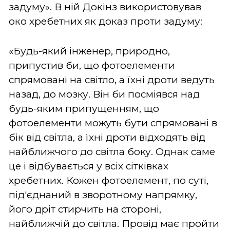
задуму». В ній Докінз використовував
око хребетних як доказ проти задуму:
«Будь-який інженер, природно,
припустив би, що фотоелементи
спрямовані на світло, а їхні дроти ведуть
назад, до мозку. Він би посміявся над
будь-яким припущенням, що
фотоелементи можуть бути спрямовані в
бік від світла, а їхні дроти відходять від
найближчого до світла боку. Однак саме
це і відбувається у всіх сітківках
хребетних. Кожен фотоелемент, по суті,
під'єднаний в зворотному напрямку,
його дріт стирчить на стороні,
найближчій до світла. Провід має пройти