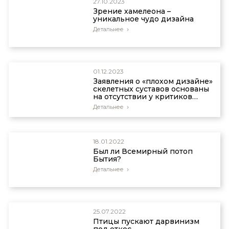
27.10.2023
Зрение хамелеона –
уникальное чудо дизайна
Детальнее
01.12.2023
Заявления о «плохом дизайне»
скелетных суставов основаны
на отсутствии у критиков
инженерных знаний
Детальнее
18.01.2022
Был ли Всемирный потоп
Бытия?
Детальнее
25.07.2022
Птицы пускают дарвинизм
под откос